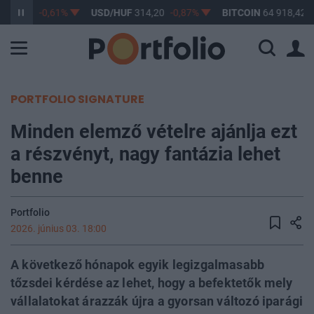
363,17
-0,61%
USD/HUF
314,20
-0,87%
BITCOIN
64 918,42
PORTFOLIO SIGNATURE
Minden elemző vételre ajánlja ezt
a részvényt, nagy fantázia lehet
benne
Portfolio
2026. június 03. 18:00
A következő hónapok egyik legizgalmasabb
tőzsdei kérdése az lehet, hogy a befektetők mely
vállalatokat árazzák újra a gyorsan változó iparági