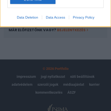
kattintva!
Signature előfizetés
Data Deletion
Data Access
Privacy Policy
MÁR ELŐFIZETŐNK VAGY?
BEJELENTKEZÉS
© 2026 Portfolio
impresszum
jogi nyilatkozat
süti beállítások
adatvédelem
szerzői jogok
médiaajánlat
karrier
kommentkezelés
ÁSZF