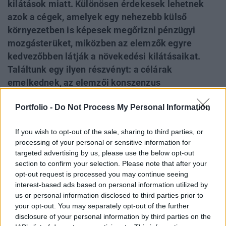
kilátások miatt. Különösen érdekesek lehetnek
azok a cégek, amelyek egy nehezebb külső
környezetben is képesek megőrizni pénzügyi
mozgásterüket, miközben az elemzők egyre
kedvezőbben látják a növekedési kilátásaikat.
Találtunk egy ilyen részvényt: a célárak
emelkednek, az elemzői konszenzus
egyértelműen pozitív, a papírban pedig a friss
Portfolio -
Do Not Process My Personal Information
várakozások alapján jelentős felértékelődési
potenciál lehet.
If you wish to opt-out of the sale, sharing to third parties, or
processing of your personal or sensitive information for
A következő hónapok egyik legérdekesebb kérdése
targeted advertising by us, please use the below opt-out
az lehet a tőzsdéken, hogy a piac mely vállalatokat
section to confirm your selection. Please note that after your
kezdi el újraárazni a nagyon gyorsan változó iparági
opt-out request is processed you may continue seeing
interest-based ads based on personal information utilized by
kilátások miatt.
us or personal information disclosed to third parties prior to
your opt-out. You may separately opt-out of the further
Találtunk egy részvényt, amelynél
az elemzők
disclosure of your personal information by third parties on the