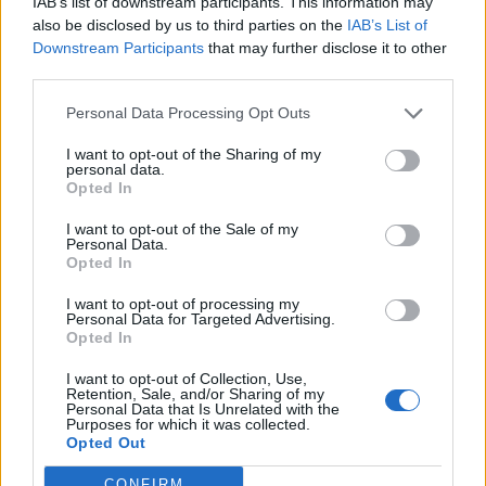
éppen most léptek, a célárak emelkednek, az
IAB’s list of downstream participants. This information may
also be disclosed by us to third parties on the
IAB’s List of
elemzői konszenzus pedig egyértelmű: vétel.
Downstream Participants
that may further disclose it to other
Mostani elemzésünkben ezt a papírt nézzük meg
third parties.
közelebbről.
Personal Data Processing Opt Outs
A szóban forgó részvény nem más, mint
I want to opt-out of the Sharing of my
personal data.
Opted In
I want to opt-out of the Sale of my
SIGNATURE PRO-VAL EZT A CIKKET IS EL
Personal Data.
TUDNÁD OLVASNI!
Opted In
Ez a cikk folytatódik, de csak Portfolio Signature
I want to opt-out of processing my
Personal Data for Targeted Advertising.
előfizetéssel olvasható tovább.
A Signature PRO
Opted In
szolgáltatás havi díja
2 990
forint
. A hozzáférés egy
I want to opt-out of Collection, Use,
évre is megvásárolható, amelynek díja
29 845
forint
,
Retention, Sale, and/or Sharing of my
az éves előfizetés keretében tehát 10 havi díjért
Personal Data that Is Unrelated with the
Purposes for which it was collected.
cserébe 12 havi szolgáltatást kapnak olvasóink.
Opted Out
További információ és csatlakozás az alábbi gombra
CONFIRM