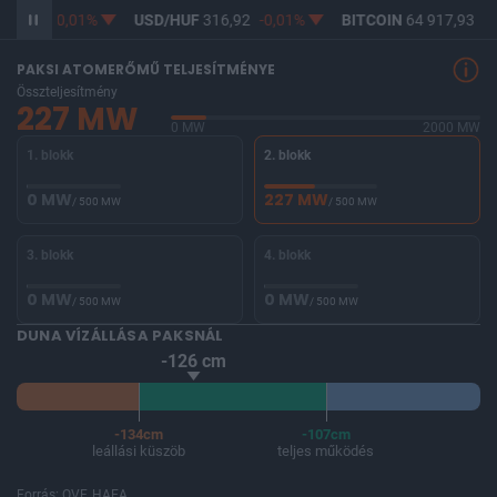
65,36
-0,01%
USD/HUF
316,92
-0,01%
BITCOIN
64 917,93
1,
PAKSI ATOMERŐMŰ TELJESÍTMÉNYE
Összteljesítmény
227 MW
0 MW
2000 MW
1. blokk
2. blokk
0 MW
227 MW
/ 500 MW
/ 500 MW
3. blokk
4. blokk
0 MW
0 MW
/ 500 MW
/ 500 MW
DUNA VÍZÁLLÁSA PAKSNÁL
-126 cm
-134cm
-107cm
leállási küszöb
teljes működés
Forrás: OVF, HAEA