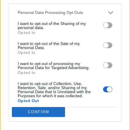
third parties.
Personal Data Processing Opt Outs
Egészen elképesztő bizonytalanság van most a
tőzsdéken, valósággal
szétverik
az elmúlt hetek
I want to opt-out of the Sharing of my
personal data.
sztárpapírjait a befektetők,
a félelemindex kilőtt,
Opted In
nagy a fejetlenség.
I want to opt-out of the Sale of my
Personal Data.
Opted In
Egy ilyen környezetben sokan azonnal elkezdik
keresni a legjobb menedékeket,
ilyenkor
I want to opt-out of processing my
Personal Data for Targeted Advertising.
felértékelődnek a stabil pénzáramot ígérő
Opted In
osztalékrészvények.
Elemzésünkben három olyan
I want to opt-out of Collection, Use,
részvényt vizsgálunk meg közelebbről, amelyek
Retention, Sale, and/or Sharing of my
Personal Data that Is Unrelated with the
amellett, hogy aránylag magas hozamot kínálnak,
Purposes for which it was collected.
Opted Out
még kimondottan nagy emelkedési potenciál is van
bennük, ráadásul az elemzők is egyre optimistábbak
CONFIRM
velük kapcsolatban.