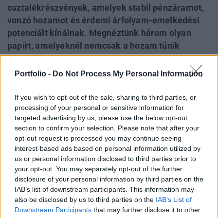
osztalékrészvények, amelyek stabil pénzáramot,
vonzó hozamot és érdemi árfolyam-emelkedési
potenciált kínálnak. Megnéztünk három olyan
papírt, amelyeknél nemcsak a hozam tűnik
ígéretesnek, hanem az elemzői várakozások is
egyre kedvezőbbek.
Portfolio -
Do Not Process My Personal Information
If you wish to opt-out of the sale, sharing to third parties, or
LENDÜLETBEN A HAZAI VÁLLALKOZÁSOK 2026
processing of your personal or sensitive information for
A magyar gazdasági és finanszírozási környezet
targeted advertising by us, please use the below opt-out
jelentős átalakuláson megy keresztül, ismét az
section to confirm your selection. Please note that after your
opt-out request is processed you may continue seeing
alkalmazkodás kényszere elé állítva a hazai
interest-based ads based on personal information utilized by
gazdasági ökoszisztémát. Erre reagálva a Portfolio új
us or personal information disclosed to third parties prior to
konferenciájának célja, hogy gyakorlati útmutatást
your opt-out. You may separately opt-out of the further
adjon a magyar vállalkozásoknak az előttük álló
disclosure of your personal information by third parties on the
gazdasági és működési kihívások kezeléséhez, és az
IAB’s list of downstream participants. This information may
abban rejlő fejlődési lehetőségek kiaknázásához.
also be disclosed by us to third parties on the
IAB’s List of
Downstream Participants
that may further disclose it to other
Információ és jelentkezés