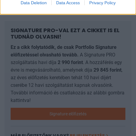
Data Deletion
Data Access
Privacy Policy
Ez a három részvény pedig
SIGNATURE PRO-VAL EZT A CIKKET IS EL
TUDNÁD OLVASNI!
Ez a cikk folytatódik, de csak Portfolio Signature
előfizetéssel olvasható tovább.
A Signature PRO
szolgáltatás havi díja
2 990
forint
. A hozzáférés egy
évre is megvásárolható, amelynek díja
29 845
forint
,
az éves előfizetés keretében tehát 10 havi díjért
cserébe 12 havi szolgáltatást kapnak olvasóink.
További információ és csatlakozás az alábbi gombra
kattintva!
Signature előfizetés
MÁR ELŐFIZETŐNK VAGY?
BEJELENTKEZÉS