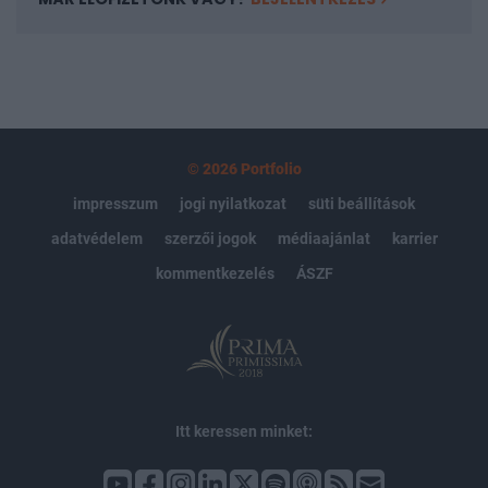
© 2026 Portfolio
impresszum
jogi nyilatkozat
süti beállítások
adatvédelem
szerzői jogok
médiaajánlat
karrier
kommentkezelés
ÁSZF
Itt keressen minket: