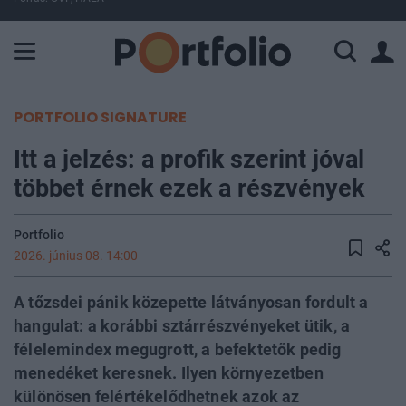
A Paksi Atomerőmű összteljesítménye 227 MW. A Duna vízállá
PORTFOLIO SIGNATURE
Itt a jelzés: a profik szerint jóval
többet érnek ezek a részvények
Portfolio
2026. június 08. 14:00
A tőzsdei pánik közepette látványosan fordult a
hangulat: a korábbi sztárrészvényeket ütik, a
félelemindex megugrott, a befektetők pedig
menedéket keresnek. Ilyen környezetben
különösen felértékelődhetnek azok az