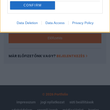
CONFIRM
Az előfizetés a következőket tartalmazza:
Portfolio.hu teljes cikkarchívum
Kötéslisták: BÉT elmúlt 2 év napon belüli
Data Deletion
Data Access
Privacy Policy
kötéslistái
Előfizetés
MÁR ELŐFIZETŐNK VAGY?
BEJELENTKEZÉS
© 2026 Portfolio
impresszum
jogi nyilatkozat
süti beállítások
adatvédelem
szerzői jogok
médiaajánlat
karrier