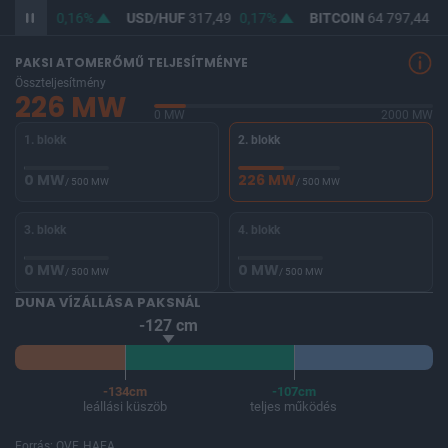
365,98
0,16%
USD/HUF
317,49
0,17%
BITCOIN
64 797,44
0,
PAKSI ATOMERŐMŰ TELJESÍTMÉNYE
Összteljesítmény
226 MW
0 MW
2000 MW
1. blokk
2. blokk
0 MW
226 MW
/ 500 MW
/ 500 MW
3. blokk
4. blokk
0 MW
0 MW
/ 500 MW
/ 500 MW
DUNA VÍZÁLLÁSA PAKSNÁL
-127 cm
-134cm
-107cm
leállási küszöb
teljes működés
Forrás: OVF, HAEA