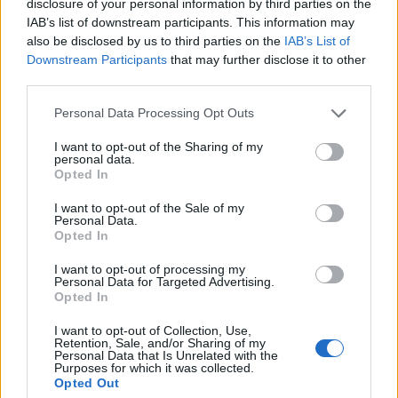
disclosure of your personal information by third parties on the
fellendülés kifulladt, és a befektetők körében
IAB’s list of downstream participants. This information may
also be disclosed by us to third parties on the
IAB’s List of
továbbra is aggodalmat kelt a mesterséges
Downstream Participants
that may further disclose it to other
intelligenciával foglalkozó cégek túlfeszített
third parties.
értékeltsége - közölte a Cnbc.
Personal Data Processing Opt Outs
A japán SoftBank részvényárfolyama 10 százalékot
I want to opt-out of the Sharing of my
zuhant, miután a Bloomberg arról számolt be, hogy
personal data.
akadályokba ütközött a vállalat azon terve, miszerint
Opted In
legalább 6 milliárd dollár értékű, az OpenAI-részesedésével
I want to opt-out of the Sale of my
fedezett tőkeáttételes hitelt vesz fel. A társaság jelenleg
Personal Data.
Opted In
alternatív finanszírozási lehetőségeket vizsgál, bár később
még visszatérhet az eredeti hitelkonstrukcióhoz....
I want to opt-out of processing my
Personal Data for Targeted Advertising.
Opted In
KEDVES OLVASÓNK!
I want to opt-out of Collection, Use,
Retention, Sale, and/or Sharing of my
A keresett cikk a portfolio.hu hírarchívumához
Personal Data that Is Unrelated with the
Purposes for which it was collected.
tartozik, melynek olvasása előfizetéses
Opted Out
regisztrációhoz kötött.