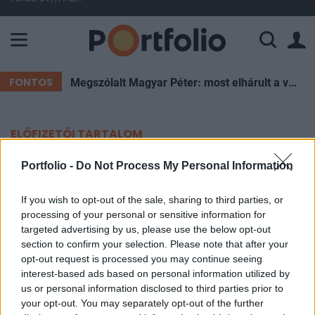
A Paksi Atomerőmű összteljesítménye 226 MW. A Duna vízállá
FONTOS
Megszólalt Magyar Péter: most elhárult a veszély, de Pakson újra pattanásig feszülhet a helyzet
ELŐFIZETŐI TARTALOM
Komoly megtorpanás a
Portfolio -
Do Not Process My Personal Information
technológiai piacon
If you wish to opt-out of the sale, sharing to third parties, or
processing of your personal or sensitive information for
Portfolio
targeted advertising by us, please use the below opt-out
2026. június 10. 09:00
section to confirm your selection. Please note that after your
opt-out request is processed you may continue seeing
interest-based ads based on personal information utilized by
Szerdán ismét nagyot estek az ázsiai félvezető- és
us or personal information disclosed to third parties prior to
technológiai részvények, miután a Wall Streeten
your opt-out. You may separately opt-out of the further
az előző napi, rövid ideig tartó chippiaci