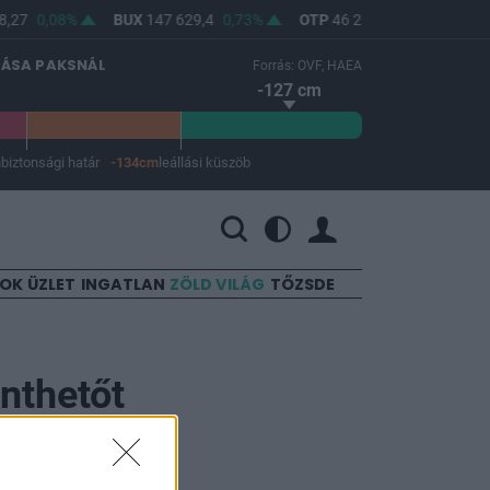
,27
0,08%
BUX
147 629,4
0,73%
OTP
46 260
0,78%
MOL
LÁSA PAKSNÁL
Forrás: OVF, HAEA
-127 cm
m
biztonsági határ
-134cm
leállási küszöb
 a leállási küszöb -134 cm.
SOK
ÜZLET
INGATLAN
ZÖLD VILÁG
TŐZSDE
nthetőt