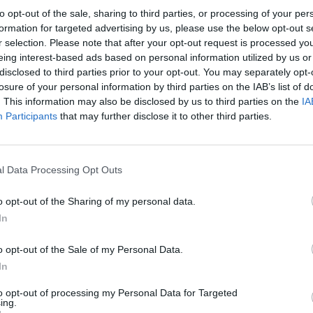
to opt-out of the sale, sharing to third parties, or processing of your per
formation for targeted advertising by us, please use the below opt-out s
r selection. Please note that after your opt-out request is processed y
eing interest-based ads based on personal information utilized by us or
lláros portfóliót kezelő CalPERS (a kaliforniai közalk
disclosed to third parties prior to your opt-out. You may separately opt-
 amerikai közszféra nyugdíjalapjai közül elsőként veze
losure of your personal information by third parties on the IAB’s list of
sportfólió-megközelítést. Az új befektetési stratégia j
. This information may also be disclosed by us to third parties on the
IA
ilmore befektetési igazgató irányításával, aki korább
Participants
that may further disclose it to other third parties.
nló megközelítéssel - írja a Pension Policy Internationa
loktól való elmaradás esetén az adófizetőknek kell ki
ket.
l Data Processing Opt Outs
026Szeptember 23-án lesz a Portfolio Future of Finance 2026 ko
o opt-out of the Sharing of my personal data.
pénzügyek jövője, érdemes eljönni.Információ és jelentkezésA C
In
tt a váltásról. A teljesportfólió-megközelítés, vagyis a TPA lé
o opt-out of the Sale of my Personal Data.
eszközosztály-alapú allokációval, amely külön kereteket szab.
In
to opt-out of processing my Personal Data for Targeted
ASÓNK!
ing.