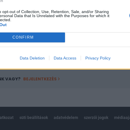
In
a portfolio.hu hírarchívumához tartozik, melynek olvasása előf
ötött.
o opt-out of Collection, Use, Retention, Sale, and/or Sharing
ersonal Data that Is Unrelated with the Purposes for which it
lected.
övetkezőket tartalmazza:
Out
 teljes cikkarchívum
 BÉT elmúlt 2 év napon belüli
CONFIRM
Előfizetés
Data Deletion
Data Access
Privacy Policy
NK VAGY?
BEJELENTKEZÉS
latkozat
süti beállítások
adatvédelem
szerzői jogok
médiaaj