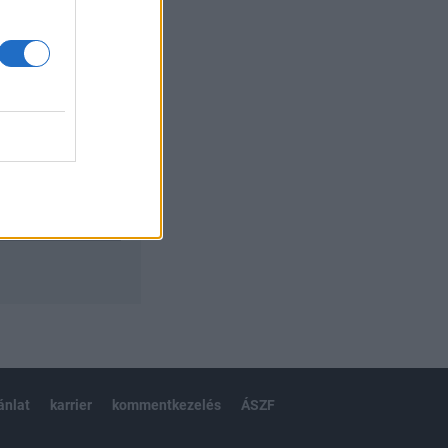
izetéses
ánlat
karrier
kommentkezelés
ÁSZF