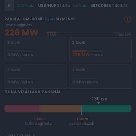
363,60
0,52%
USD/HUF
314,95
0,6%
BITCOIN
64 460,73
-0,
PAKSI ATOMERŐMŰ TELJESÍTMÉNYE
Összteljesítmény
226 MW
0 MW
2000 MW
1. blokk
2. blokk
0 MW
226 MW
/ 500 MW
/ 500 MW
3. blokk
4. blokk
0 MW
0 MW
/ 500 MW
/ 500 MW
DUNA VÍZÁLLÁSA PAKSNÁL
-130 cm
-144cm
-134cm
biztonsági határ
leállási küszöb
Forrás: OVF, HAEA