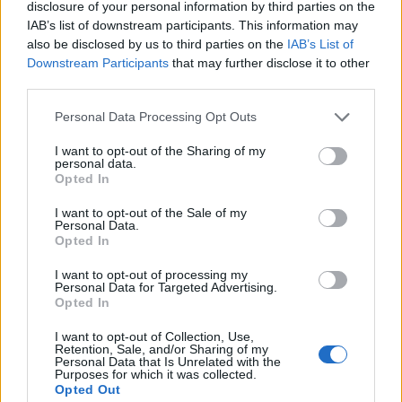
disclosure of your personal information by third parties on the
magasabb, mint a 135 dolláros kibocsátási ár -
IAB’s list of downstream participants. This information may
közölte a CNBC.
also be disclosed by us to third parties on the
IAB’s List of
Downstream Participants
that may further disclose it to other
Portfolio Investment Day 2026Október 21-én jön a Portfolio
third parties.
Investment Day 2026, ahol a piac vezető szakértőivel
Personal Data Processing Opt Outs
keressük a választ a befektetőket leginkább foglalkoztató
kérdésekre. Meddig tarthat az AI-rali, kik lehetnek a
I want to opt-out of the Sharing of my
personal data.
következő évek nyertesei, mire számíthatunk a részvény-,
Opted In
kötvény-, nyersanyag- és kriptopiacokon, és hogyan
érdemes portfóliót építeni egy gyorsan változó...
I want to opt-out of the Sale of my
Personal Data.
Opted In
KEDVES OLVASÓNK!
I want to opt-out of processing my
Personal Data for Targeted Advertising.
A keresett cikk a portfolio.hu hírarchívumához
Opted In
tartozik, melynek olvasása előfizetéses
I want to opt-out of Collection, Use,
regisztrációhoz kötött.
Retention, Sale, and/or Sharing of my
Personal Data that Is Unrelated with the
Purposes for which it was collected.
Az előfizetés a következőket tartalmazza:
Opted Out