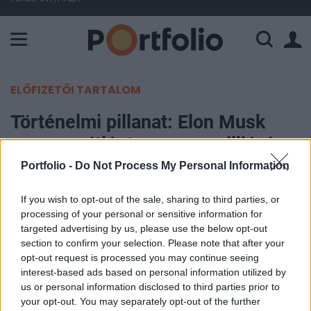
A Paksi Atomerőmű összteljesítménye 226 MW. A Duna vízállá
ELŐFIZETŐI TARTALOM
Történelmi pillanat: Elon Musk
vagyona átlépte az ezermilliárd
dollárt
Portfolio -
Do Not Process My Personal Information
If you wish to opt-out of the sale, sharing to third parties, or
Portfolio
processing of your personal or sensitive information for
2026. június 12. 18:25
targeted advertising by us, please use the below opt-out
section to confirm your selection. Please note that after your
Elon Musk vagyona átlépte az ezermilliárd dollárt,
opt-out request is processed you may continue seeing
miután az üzletember űrvállalata, a SpaceX
interest-based ads based on personal information utilized by
us or personal information disclosed to third parties prior to
pénteken tőzsdére lépett. A cég papírjai a 150
your opt-out. You may separately opt-out of the further
dolláros árfolyamon nyitottak, ami 11 százalékkal