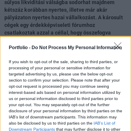
súlyos likviditási válságba sodorhat majdnem
kétszáz korábban nyertes, illetve már akár
pályázaton nyertes hazai vállalkozást. A károsult
cégek egy érdekképviseleti fórumhoz
csatlakoztak azzal a céllal, hogy összefogva
igyekezzenek információt szerezni, illetve
Portfolio -
Do Not Process My Personal Information
felhívják a figyelmet a problémára. Megkérdeztük
az MKIK Tőkealap-kezelőt is, jelenleg 172
If you wish to opt-out of the sale, sharing to third parties, or
befektetési döntés érintett mintegy 45,9 milliárd
processing of your personal or sensitive information for
forint értékben. Az alapkezelő elmondta, hogy
targeted advertising by us, please use the below opt-out
ezek közül számos vállalkozás, amely minden
section to confirm your selection. Please note that after your
szerződést aláírt és minden feltételnek megfelel,
opt-out request is processed you may continue seeing
interest-based ads based on personal information utilized by
záros határidőn belül hozzá fog jutni a forráshoz.
us or personal information disclosed to third parties prior to
your opt-out. You may separately opt-out of the further
Bár végső esetben akár pereskedni is készek, a
disclosure of your personal information by third parties on the
legfontosabb az lenne, hogy mihamarabb hozzájussanak
IAB’s list of downstream participants. This information may
az ígért forrásokhoz – mondta el a Portfolio kérdésére
also be disclosed by us to third parties on the
IAB’s List of
Felder Frigyes, a Demján Sándor Tőkeprogram
Downstream Participants
that may further disclose it to other