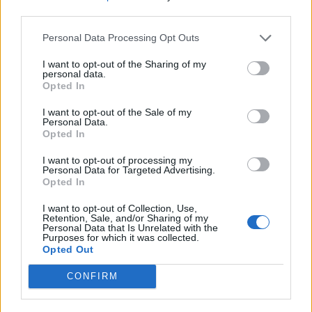
Érdekegyeztető Fórum kezdeményezője, a Társadalmi
third parties.
Vállalkozások Országos Szövetsége (TAVOSZ) pénzügyi és
Personal Data Processing Opt Outs
projektvezetője. Mivel a korábbi kommunikáció és
gyakorlat gyors...
I want to opt-out of the Sharing of my
personal data.
Opted In
KEDVES OLVASÓNK!
I want to opt-out of the Sale of my
Personal Data.
A keresett cikk a portfolio.hu hírarchívumához
Opted In
tartozik, melynek olvasása előfizetéses
I want to opt-out of processing my
regisztrációhoz kötött.
Personal Data for Targeted Advertising.
Opted In
Az előfizetés a következőket tartalmazza:
Portfolio.hu teljes cikkarchívum
I want to opt-out of Collection, Use,
Retention, Sale, and/or Sharing of my
Kötéslisták: BÉT elmúlt 2 év napon belüli
Personal Data that Is Unrelated with the
Purposes for which it was collected.
kötéslistái
Opted Out
Előfizetés
CONFIRM