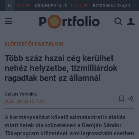
3,17
-0,61%
USD/HUF
314,20
-0,87%
BITCOIN
64 984,30
0,1
ELŐFIZETŐI TARTALOM
Több száz hazai cég kerülhet
nehéz helyzetbe, tízmilliárdok
ragadtak bent az államnál
Gulyás Veronika
2026. június 15. 13:01
A kormányváltást követő adminisztratív átállás
miatt hetek óta szünetelnek a Demján Sándor
Tőkeprogram kifizetései, ami legrosszabb esetben