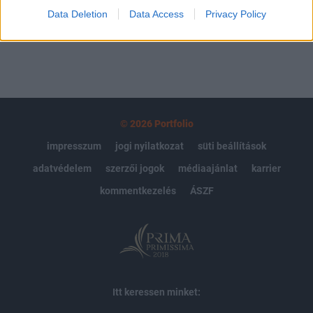
MÁR ELŐFIZETŐNK VAGY?
BEJELENTKEZÉS
Data Deletion
Data Access
Privacy Policy
© 2026 Portfolio
impresszum
jogi nyilatkozat
süti beállítások
adatvédelem
szerzői jogok
médiaajánlat
karrier
kommentkezelés
ÁSZF
Itt keressen minket: