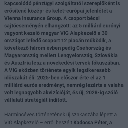
kapcsolódó pénzügyi szolgáltatói szereplőként is
erősítené közép- és kelet-európai jelenlétét a
Vienna Insurance Group. A csoport bécsi
sajtóeseményén elhangzott: az 5 milliárd eurónyi
vagyont kezelő magyar VIG Alapkezelő a 30
országot lefedő csoport 12 piacán működik, a
következő három évben pedig Csehország és
Magyarország mellett Lengyelország, Szlovákia
és Ausztria lesz a növekedési tervek fókuszában.
A VIG eközben története egyik legsikeresebb
időszakát éli: 2025-ben először érte el az 1
milliárd eurós eredményt, nemrég lezárta a valaha
volt legnagyobb akvizícióját, és új, 2028-ig szóló
vállalati stratégiát indított.
Harmincéves történetének új szakaszába lépett a
VIG Alapkezelő – erről beszélt
Kadocsa Péter, a