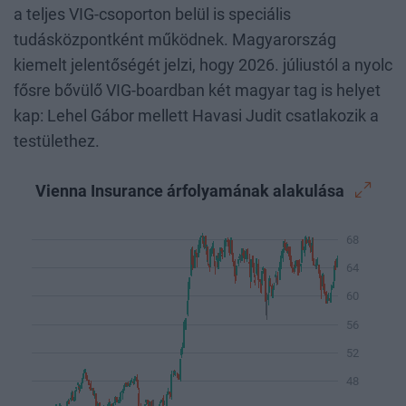
a teljes VIG-csoporton belül is speciális
tudásközpontként működnek. Magyarország
kiemelt jelentőségét jelzi, hogy 2026. júliustól a nyolc
fősre bővülő VIG-boardban két magyar tag is helyet
kap: Lehel Gábor mellett Havasi Judit csatlakozik a
testülethez.
Vienna Insurance árfolyamának alakulása
68
64
60
56
52
48