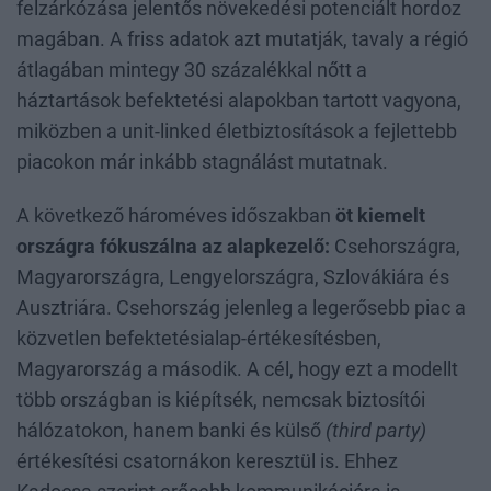
felzárkózása jelentős növekedési potenciált hordoz
magában. A friss adatok azt mutatják, tavaly a régió
átlagában mintegy 30 százalékkal nőtt a
háztartások befektetési alapokban tartott vagyona,
miközben a unit-linked életbiztosítások a fejlettebb
piacokon már inkább stagnálást mutatnak.
A következő hároméves időszakban
öt kiemelt
országra fókuszálna az alapkezelő:
Csehországra,
Magyarországra, Lengyelországra, Szlovákiára és
Ausztriára. Csehország jelenleg a legerősebb piac a
közvetlen befektetésialap-értékesítésben,
Magyarország a második. A cél, hogy ezt a modellt
több országban is kiépítsék, nemcsak biztosítói
hálózatokon, hanem banki és külső
(third party)
értékesítési csatornákon keresztül is. Ehhez