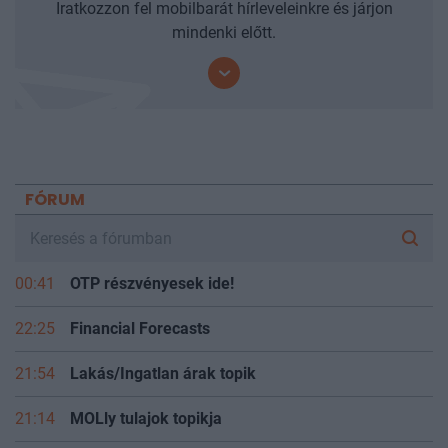
Iratkozzon fel mobilbarát hírleveleinkre és járjon
mindenki előtt.
FÓRUM
00:41
OTP részvényesek ide!
22:25
Financial Forecasts
21:54
Lakás/Ingatlan árak topik
21:14
MOLly tulajok topikja