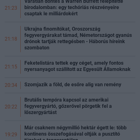
Váratlan döntés a Warren Buffett felépítette
birodalomban: egy techóriás részvényeire
21:23
csaptak le milliárdokért
Ukrajna finomítókat, Oroszország
fegyvergyárakat támad, Németországot gyanús
21:18
drónok tartják rettegésben - Háborús híreink
szombaton
Feketelistára tettek egy céget, amely fontos
21:15
nyersanyagot szállított az Egyesült Államoknak
Szomjazik a föld, de esőre alig van remény
20:34
Brutális tempóra kapcsol az amerikai
fegyvergyártó, gőzerővel pörgetik fel a
20:22
lőszergyártást
Már csaknem négymillió hektár égett le: több
kontinens összefogásával oltják a pusztító
19:29