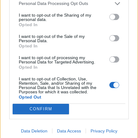
Personal Data Processing Opt Outs
I want to opt-out of the Sharing of my
personal data.
Opted In
I want to opt-out of the Sale of my
Personal Data.
Opted In
BANK
I want to opt-out of processing my
Personal Data for Targeted Advertising.
Hatalmas háttéralkuk után dőlhet el a
Opted In
kriptovaluták sorsa Amerikában
I want to opt-out of Collection, Use,
A Clarity Act megszavazása Donald Trump és a kriptoipar
Retention, Sale, and/or Sharing of my
Personal Data that Is Unrelated with the
egyik legnagyobb győzelmét jelentené.
Purposes for which it was collected.
Opted Out
CONFIRM
Data Deletion
Data Access
Privacy Policy