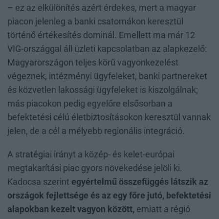
– ez az elkülönítés azért érdekes, mert a magyar
piacon jelenleg a banki csatornákon keresztül
történő értékesítés dominál. Emellett ma már 12
VIG-országgal áll üzleti kapcsolatban az alapkezelő:
Magyarországon teljes körű vagyonkezelést
végeznek, intézményi ügyfeleket, banki partnereket
és közvetlen lakossági ügyfeleket is kiszolgálnak;
más piacokon pedig egyelőre elsősorban a
befektetési célú életbiztosításokon keresztül vannak
jelen, de a cél a mélyebb regionális integráció.
A stratégiai irányt a közép- és kelet-európai
megtakarítási piac gyors növekedése jelöli ki.
Kadocsa szerint
egyértelmű összefüggés látszik az
országok fejlettsége és az egy főre jutó, befektetési
alapokban kezelt vagyon között,
emiatt a régió