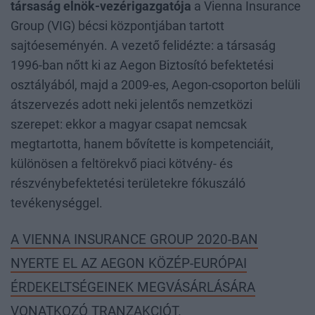
társaság elnök-vezérigazgatója
a Vienna Insurance
Group (VIG) bécsi központjában tartott
sajtóeseményén. A vezető felidézte: a társaság
1996-ban nőtt ki az Aegon Biztosító befektetési
osztályából, majd a 2009-es, Aegon-csoporton belüli
átszervezés adott neki jelentős nemzetközi
szerepet: ekkor a magyar csapat nemcsak
megtartotta, hanem bővítette is kompetenciáit,
különösen a feltörekvő piaci kötvény- és
részvénybefektetési területekre fókuszáló
tevékenységgel.
A VIENNA INSURANCE GROUP 2020-BAN
NYERTE EL AZ AEGON KÖZÉP-EURÓPAI
ÉRDEKELTSÉGEINEK MEGVÁSÁRLÁSÁRA
VONATKOZÓ TRANZAKCIÓT.