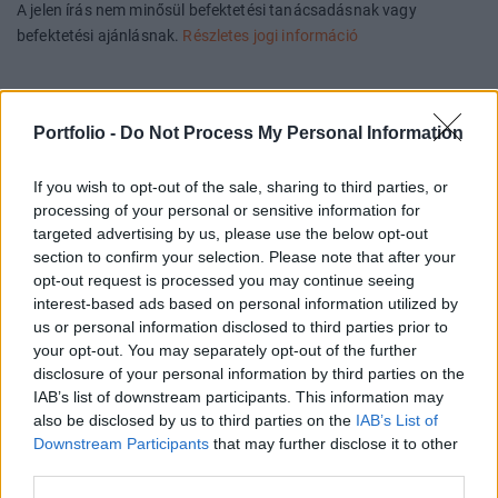
A jelen írás nem minősül befektetési tanácsadásnak vagy
befektetési ajánlásnak.
Részletes jogi információ
Címkék:
befektetési alap,
vagyonkezelés,
biztosító,
akvizíció,
alapkezelő,
vig,
vienna insurance group,
Union Biztosító,
Portfolio -
Do Not Process My Personal Information
Alfa Biztosító,
VIG Alapkezelő
If you wish to opt-out of the sale, sharing to third parties, or
Találd meg a neked való befektetési alapot!
processing of your personal or sensitive information for
targeted advertising by us, please use the below opt-out
section to confirm your selection. Please note that after your
opt-out request is processed you may continue seeing
interest-based ads based on personal information utilized by
us or personal information disclosed to third parties prior to
Keresés
your opt-out. You may separately opt-out of the further
disclosure of your personal information by third parties on the
CÍMLAPRÓL AJÁNLJUK
IAB’s list of downstream participants. This information may
also be disclosed by us to third parties on the
IAB’s List of
Downstream Participants
that may further disclose it to other
third parties.