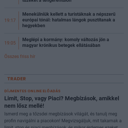
tüzeket a tengerentúlon
Menekülniük kellett a turistáknak a népszerű
európai tónál: hatalmas lángok pusztítanak a
19:17
hegyekben
Meglépi a kormány: komoly változás jön a
19:05
magyar krónikus betegek ellátásában
Összes friss hír
TRADER
DÍJMENTES ONLINE ELŐADÁS
Limit, Stop, vagy Piaci? Megbízások, amikkel
nem lősz mellé!
Ismerd meg a tőzsdei megbízások világát, és tanulj meg
profin navigálni a piacokon! Megvizsgáljuk, mit takarnak a
limit, stop és piaci megbízások, és mikor érdemes ezeket