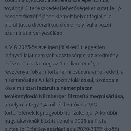
koordináló, kockázatkezelési szerepet tölt be,
továbbá új terjeszkedési lehetőségeket kutat fel. A
csoport filozófiájában kiemelt helyet foglal el a
pluralitás, a diverzifikáció és a helyi vállalkozói
szemlélet érvényesülése.
A VIG 2025-ös éve igen jól sikerült: egyetlen
leányvállalat sem volt veszteséges, az eredmény
először haladta meg az 1 milliárd eurót, a
részvényárfolyam történelmi csúcsra emelkedett, a
hitelminősítés A+ lett pozitív kilátással, továbbá a
közelmúltban
lezárult a német piacon
tevékenykedő Nürnberger Biztosító megvásárlása,
amely mintegy 1,4 milliárd euróval a VIG
történetének legnagyobb tranzakciója. A korábbi
nagy akvizíciók között Lehel a 2008-as Erste
biztosítói üzletágvásárlást és a 2020-2022 közötti