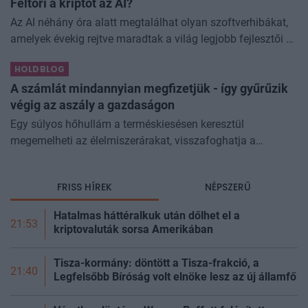
Feltöri a kriptót az AI?
Az AI néhány óra alatt megtalálhat olyan szoftverhibákat,
amelyek évekig rejtve maradtak a világ legjobb fejlesztői és
biztonsági szakemberei előtt. A kriptovilágban ennek
HOLDBLOG
különösen nagy...
A számlát mindannyian megfizetjük - így gyűrűzik
végig az aszály a gazdaságon
Egy súlyos hőhullám a terméskiesésen keresztül
megemelheti az élelmiszerárakat, visszafoghatja a
gazdasági növekedést, ronthatja a termelékenységet, sőt
még az állam finanszírozását is m
FRISS HÍREK
NÉPSZERŰ
Hatalmas háttéralkuk után dőlhet el a
21:53
kriptovaluták sorsa Amerikában
Tisza-kormány: döntött a Tisza-frakció, a
21:40
Legfelsőbb Bíróság volt elnöke lesz az új
államfő