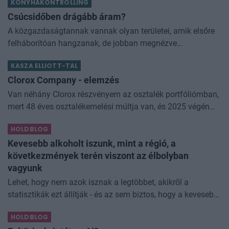
KONYHAKONTROLLING
kapcsolódó adóintézkedésekről, v
Csúcsidőben drágább áram?
A közgazdaságtannak vannak olyan területei, amik elsőre
felháborítóan hangzanak, de jobban megnézve
összességében jobb kimenethez vezetnek. Az igaz, hogy
KASZA ELLIOTT-TAL
némi kellemetlenséggel is járnak. Az
Clorox Company - elemzés
Van néhány Clorox részvényem az osztalék portfóliómban,
mert 48 éves osztalékemelési múltja van, és 2025 végén
úgy láttam, hogy jó áron meg tudom venni ezt a majdnem
HOLDBLOG
dividend king-et. Azt
Kevesebb alkoholt iszunk, mint a régió, a
következmények terén viszont az élbolyban
vagyunk
Lehet, hogy nem azok isznak a legtöbbet, akikről a
statisztikák ezt állítják - és az sem biztos, hogy a kevesebb
elfogyasztott alkohol kisebb társadalmi kárral... The post
HOLDBLOG
Kevesebb alkoholt iszunk