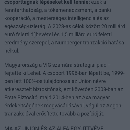
csoporttagnak lépéseket kell tennie:
ezek a
fenntarthatóság, a tőkemenedzsment, a banki
kooperáció, a mesterséges intelligencia és az
egészség-üzletág. A 2028-as célok között 20 milliárd
euró feletti díjbevétel és 1,5 milliárd euró feletti
eredmény szerepel, a Nürnberger-tranzakció hatása
nélkül.
Magyarország a VIG számára stratégiai piac –
fejtette ki Lehel. A csoport 1996-ban lépett be, 1999-
ben lett 100%-os tulajdonosa az Union névre
átkeresztelt biztosítónak, ezt követően 2008-ban az
Erste Biztosító, majd 2014-ben az Axa magyar
érdekeltségének megvásárlásával, végül az Aegon-
tranzakcióval erősítette tovább a pozícióját.
MA AZ UNION ÉS AZ ALFA EGYÜTTVÉVE