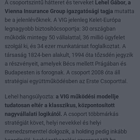
A csoportszintű hátteret és terveket
Lehel Gábor, a
Vienna Insurance Group igazgatósági tagja
mutatta
be a jelenlévőknek. A VIG jelenleg Kelet-Európa
legnagyobb biztosítócsoportja: 30 országban
működik mintegy 50 vállalattal, 36 millió ügyfelet
szolgál ki, és 34 ezer munkatársat foglalkoztat. A
társaság 1824-ben alakult, 1994 óta tőzsdén jegyzik
a részvényeit, amelyek Bécs mellett Prágában és
Budapesten is forognak. A csoport 2008 óta áll
stratégiai együttműködésben az Erste Csoporttal.
Lehel hangsúlyozta:
a VIG működési modellje
tudatosan eltér a klasszikus, központosított
nagyvállalati logikától.
A csoport többmárkás
stratégiát követ, helyi nevekkel és helyi
menedzsmenttel dolgozik, a holding pedig inkább