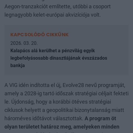
Aegon-tranzakciót említette, utóbbi a csoport
legnagyobb kelet-európai akvizíciója volt.
KAPCSOLÓDÓ CIKKÜNK
2026. 03. 20.
Kalapács alá kerülhet a pénzvilág egyik
legbefolyásosabb dinasztiájának évszázados
bankja
A VIG idén indította el új, Evolve28 nevű programját,
amely a 2028-ig tartó időszak stratégiai céljait fekteti
le. Újdonság, hogy a korábbi ötéves stratégiai
ciklusok helyett a geopolitikai bizonytalanság miatt
hároméves időtávot választottak.
A program öt
olyan területet határoz meg, amelyeken minden