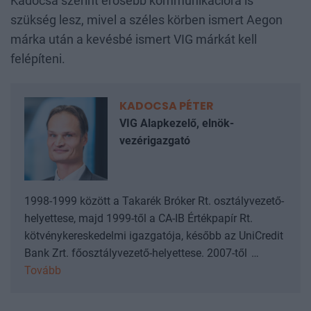
Kadocsa szerint erősebb kommunikációra is
szükség lesz, mivel a széles körben ismert Aegon
márka után a kevésbé ismert VIG márkát kell
felépíteni.
KADOCSA PÉTER
VIG Alapkezelő, elnök-
vezérigazgató
1998-1999 között a Takarék Bróker Rt. osztályvezető-
helyettese, majd 1999-től a CA-IB Értékpapír Rt.
kötvénykereskedelmi igazgatója, később az UniCredit
Bank Zrt. főosztályvezető-helyettese. 2007-től
…
Tovább