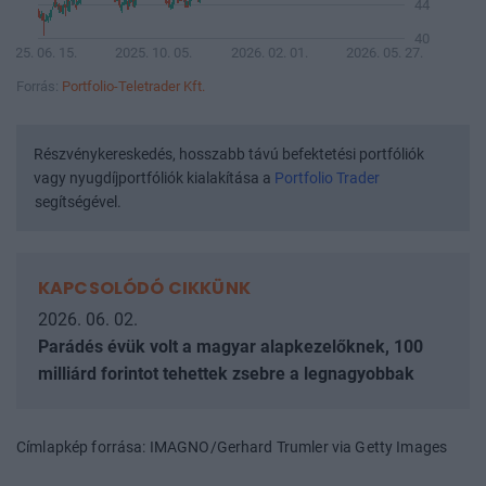
44
40
2025. 06. 15.
2025. 10. 05.
2026. 02. 01.
2026. 05. 27.
Forrás:
Portfolio-Teletrader Kft.
Részvénykereskedés, hosszabb távú befektetési portfóliók
vagy nyugdíjportfóliók kialakítása a
Portfolio Trader
segítségével.
KAPCSOLÓDÓ CIKKÜNK
2026. 06. 02.
Parádés évük volt a magyar alapkezelőknek, 100
milliárd forintot tehettek zsebre a legnagyobbak
Címlapkép forrása: IMAGNO/Gerhard Trumler via Getty Images