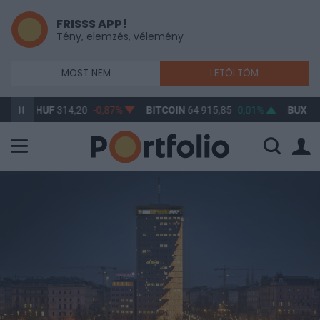
FRISSS APP!
Tény, elemzés, vélemény
MOST NEM
LETÖLTÖM
/HUF
314,20
-0,87%
BITCOIN
64 915,85
0,01%
BUX
148 632,