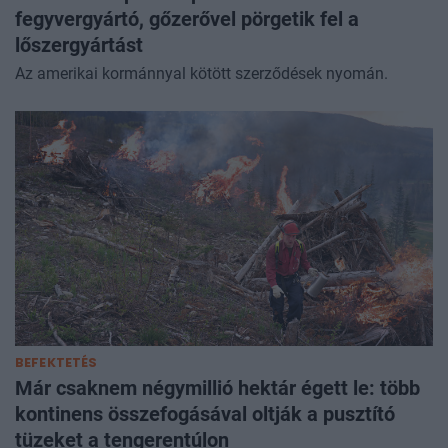
fegyvergyártó, gőzerővel pörgetik fel a
lőszergyártást
Az amerikai kormánnyal kötött szerződések nyomán.
BEFEKTETÉS
Már csaknem négymillió hektár égett le: több
kontinens összefogásával oltják a pusztító
tüzeket a tengerentúlon