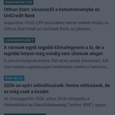
BANKMONITOR
Otthon Start: visszaszáll a kamatversenybe az
UniCredit Bank
Augusztus 10-tól 2,89 százalékos kamat mellett kínálja az
Otthon Start hitelt az UniCredit Bank, ez jelentős
megtakarítást jelenthet a standard évi 3 százalékos
CHIKANSPLANET
kamathoz képest. De arról sem s
A városok egyik legjobb klímafegyvere a fa, de a
legtöbb helyen még mindig nem ültetnek eleget
A városi hőségnek évente 350 ezren esnek áldozatául. Két
friss kutatás egybehangzó eredménye szerint a fakorona
akár a városi hőszigethatás felét is semlegesítheti
RSM BLOG
2026-os nyári adóváltozások: fontos változások, de
ez még csak a kezdet
Az Országgyűlés 2026. július 28-án elfogadta a
Helyreállítási és Ellenállóképességi Tervhez (RRF), egyes
kormányprogramokhoz és kormányhatározatokhoz