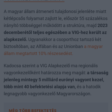
A magyar állam átmeneti tulajdonosi jelenléte miatt
kétlépcsős folyamat zajlott le, először 55 százalékos
irányító többséggel működött a struktúra, majd
2023
decemberétől teljes egészében a VIG-hez került az
alapkezelő.
Ugyanakkor a csoporthoz tartozó két
biztosítóban, az Alfában és az Unionban
a magyar
állam megtartott 10% részesedést.
Kadocsa szerint a VIG Alapkezelő ma regionális
vagyonkezelőként határozza meg magát:
a társaság
jelenleg mintegy 5 milliárd eurónyi vagyont kezel,
több mint 40 befektetési alapja van,
és a hatodik
legnagyobb vagyonkezelő Magyarországon.
MÉG TÖBB BEFEKTETÉS