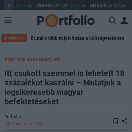
363,29
0,03%
USD/HUF
314,24
0,01%
BITCOIN
65 187,10
0,
FONTOS
Brutális többlet jött össze a költségvetésben
PORTFOLIO SIGNATURE
Itt csukott szemmel is lehetett 18
százalékot kaszálni – Mutatjuk a
legsikeresebb magyar
befektetéseket
Portfolio
2026. június 16. 19:38