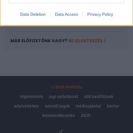
kattintva!
Data Deletion
Data Access
Privacy Policy
Signature előfizetés
MÁR ELŐFIZETŐNK VAGY?
BEJELENTKEZÉS
© 2026 Portfolio
impresszum
jogi nyilatkozat
süti beállítások
adatvédelem
szerzői jogok
médiaajánlat
karrier
kommentkezelés
ÁSZF