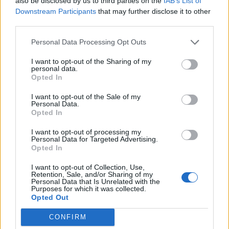
KÖZTI HOZAMOKAT, HA PEDIG CSAK A
also be disclosed by us to third parties on the
IAB’s List of
Downstream Participants
that may further disclose it to other
FORINTOS ALAPOKAT NÉZZÜK, 45-48
third parties.
SZÁZALÉKNÁL JÁRNAK A LEGJOBBAK.
Personal Data Processing Opt Outs
Ne is vesztegessük az időt, lássuk az utóbbi időszak
I want to opt-out of the Sharing of my
personal data.
legsikeresebb magyar befektetéseit!
Opted In
I want to opt-out of the Sale of my
Personal Data.
Opted In
SIGNATURE PRO-VAL EZT A CIKKET IS EL
TUDNÁD OLVASNI!
I want to opt-out of processing my
Personal Data for Targeted Advertising.
Opted In
Ez a cikk folytatódik, de csak Portfolio Signature
előfizetéssel olvasható tovább.
A Signature PRO
I want to opt-out of Collection, Use,
Retention, Sale, and/or Sharing of my
szolgáltatás havi díja
2 990
forint
. A hozzáférés egy
Personal Data that Is Unrelated with the
évre is megvásárolható, amelynek díja
29 845
forint
,
Purposes for which it was collected.
Opted Out
az éves előfizetés keretében tehát 10 havi díjért
cserébe 12 havi szolgáltatást kapnak olvasóink.
CONFIRM
További információ és csatlakozás az alábbi gombra