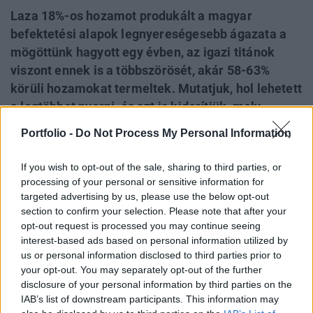
Laza 18%-os hozamot produkált a magyar
befektetési alapok legnyereségesebb ágazata a
mögöttünk hagyott egy évben, az igazi titánok
viszont ennek is a többszörösét, akár 58-63%
körüli hozamokat termeltek. Mutatjuk, hol lehetett
a legtöbbet nyerni, és azt is kiderítjük, mely
befektetők lehetnek most igazán csalódottak.
Portfolio -
Do Not Process My Personal Information
Röpke egy év alatt 18%-os hozammal gazdagodtak a
If you wish to opt-out of the sale, sharing to third parties, or
magyar befektetési alapok vásárlói, feltéve, hogy a
processing of your personal or sensitive information for
széles kínálatból a megfelelő helyre tették a
targeted advertising by us, please use the below opt-out
section to confirm your selection. Please note that after your
tőkéjüket – derül ki a friss piaci elemzésünkből. A
opt-out request is processed you may continue seeing
legeredményesebb egyedi versenyzők még ennél is
interest-based ads based on personal information utilized by
sokkal vonzóbb számokat tudnak felmutatni:
us or personal information disclosed to third parties prior to
your opt-out. You may separately opt-out of the further
disclosure of your personal information by third parties on the
JÓ NÉHÁNY ALAPNÁL LÁTUNK 50-60 SZÁZALÉK
IAB’s list of downstream participants. This information may