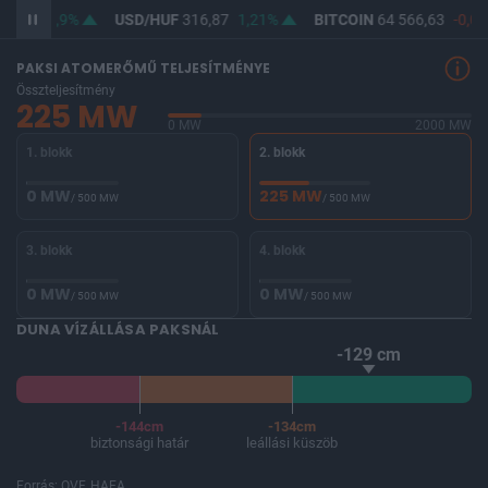
64,99
0,9%
USD/HUF
316,87
1,21%
BITCOIN
64 566,63
-0,05
PAKSI ATOMERŐMŰ TELJESÍTMÉNYE
Összteljesítmény
225 MW
0 MW
2000 MW
1. blokk
2. blokk
0 MW
225 MW
/ 500 MW
/ 500 MW
3. blokk
4. blokk
0 MW
0 MW
/ 500 MW
/ 500 MW
DUNA VÍZÁLLÁSA PAKSNÁL
-129 cm
-144cm
-134cm
biztonsági határ
leállási küszöb
Forrás: OVF, HAEA