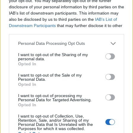
a kínai versenytársak, elsősorban a BYD, egyre
your opt-out. You may separately opt-out of the further
disclosure of your personal information by third parties on the
nagyobb piaci részesedést szereznek az Európai
IAB’s list of downstream participants. This information may
Unióban. A szektor piaci értékéből idén már több
also be disclosed by us to third parties on the
IAB’s List of
10 milliárd euró tűnt el - írja a Financial Times.
Downstream Participants
that may further disclose it to other
third parties.
A Marshall Wace, a Two Sigma és a Citadel Advisors is
azon alapok közé tartozik, amelyek short pozíciókat
Personal Data Processing Opt Outs
építettek ki a Stellantis, a Volkswagen, a BMW, a Mercedes-
I want to opt-out of the Sharing of my
Benz, valamint a Renault papírjaiban. A Bank of America
personal data.
Opted In
adatai alapján május végén a Stellantis által kibocsátott
kötvény számított a leginkább shortolt európai, befektetési
I want to opt-out of the Sale of my
fokozatú értékpapírnak. A vállalatcsoport...
Personal Data.
Opted In
I want to opt-out of processing my
KEDVES OLVASÓNK!
Personal Data for Targeted Advertising.
Opted In
A keresett cikk a portfolio.hu hírarchívumához
I want to opt-out of Collection, Use,
tartozik, melynek olvasása előfizetéses
Retention, Sale, and/or Sharing of my
regisztrációhoz kötött.
Personal Data that Is Unrelated with the
Purposes for which it was collected.