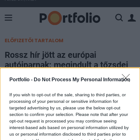
A Paksi Atomerőmű összteljesítménye 225 MW. A Duna vízállá
ELŐFIZETŐI TARTALOM
Rossz hír jött az európai
autóiparnak: megindult a tőzsdei
támadás a legismertebb gyártók
Portfolio -
Do Not Process My Personal Information
ellen
If you wish to opt-out of the sale, sharing to third parties, or
Portfolio
processing of your personal or sensitive information for
targeted advertising by us, please use the below opt-out
2026. június 17. 08:39
section to confirm your selection. Please note that after your
opt-out request is processed you may continue seeing
Hedge fundok egész sora fogad az európai
interest-based ads based on personal information utilized by
autógyártók részvényei és kötvényei ellen, miután
us or personal information disclosed to third parties prior to