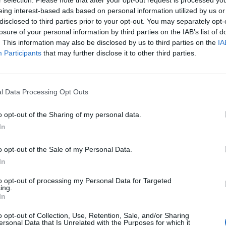
bocsátásával. A tranzakció nemcsak az OTP történeté
eing interest-based ads based on personal information utilized by us or
disclosed to third parties prior to your opt-out. You may separately opt-
tt, hanem a közép- és kelet-európai, illetve a teljes 
losure of your personal information by third parties on the IAB’s list of
lapú Tier 2 kibocsátásává is vált. A befektetői érdek
. This information may also be disclosed by us to third parties on the
IA
 könyv csúcsidőszakban meghaladta a 4 milliárd eurót, 
Participants
that may further disclose it to other third parties.
ibocsátott mennyiségnek.
uró össznévértékben bocsát ki Tier 2 alárendelt kötvényt, amely
l Data Processing Opt Outs
 tranzakció több szempontból is mérföldkőnek számít: ez az OTP
 egyben a legnagyobb euróalapú Tier 2 tranzakció a közép- és k
o opt-out of the Sharing of my personal data.
ép-európai, közel-keleti és afrikai régióban....
In
o opt-out of the Sale of my Personal Data.
ASÓNK!
In
a portfolio.hu hírarchívumához tartozik, melynek olvasása előf
to opt-out of processing my Personal Data for Targeted
ötött.
ing.
In
övetkezőket tartalmazza:
 teljes cikkarchívum
o opt-out of Collection, Use, Retention, Sale, and/or Sharing
ersonal Data that Is Unrelated with the Purposes for which it