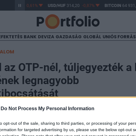
HUF
363,17
-0,61%
USD/HUF
314,20
-0,87%
BITCOIN
64 931,
EFEKTETÉS
BANK
DEVIZA
GAZDASÁG
GLOBÁL
UNIÓS FORRÁ
TALOM
d az OTP-nél, túljegyezték a
ének legnagyobb
ibocsátását
-
Do Not Process My Personal Information
to opt-out of the sale, sharing to third parties, or processing of your per
formation for targeted advertising by us, please use the below opt-out s
ekordját megdöntötte az OTP Bank az 1 milliárd euró
r selection. Please note that after your opt-out request is processed y