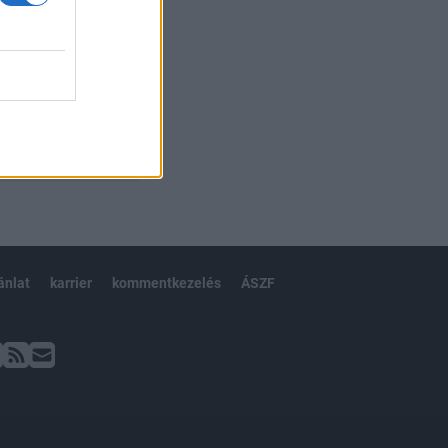
ánlat
karrier
kommentkezelés
ÁSZF