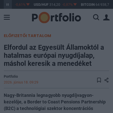
F
363,17
-0,61%
USD/HUF
314,20
-0,87%
BITCOIN
64 938,73
ELŐFIZETŐI TARTALOM
Elfordul az Egyesült Államoktól a
hatalmas európai nyugdíjalap,
máshol keresik a menedéket
Portfolio
2026. június 18. 09:29
Nagy-Britannia legnagyobb nyugdíjvagyon-
kezelője, a Border to Coast Pensions Partnership
(B2C) a technológiai szektor koncentrációs