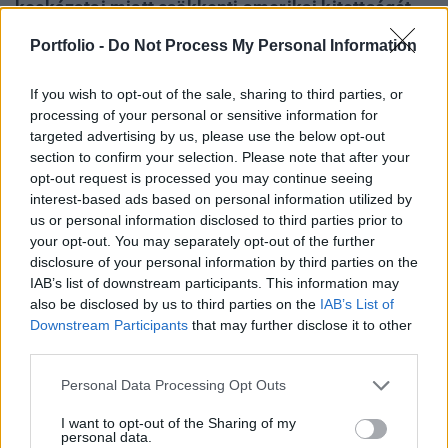
kockázatai miatt csökkenti amerikai kitettségét,
miközben elkerüli a lakossági befektetők számára
Portfolio -
Do Not Process My Personal Information
is elérhető magánhitelezési alapokat - írja a
Pension Policy International.
If you wish to opt-out of the sale, sharing to third parties, or
processing of your personal or sensitive information for
WOOD & Co. Investor Day 2026Idén ősszel első
targeted advertising by us, please use the below opt-out
alkalommal érkezik a WOOD & Company exkluzív
section to confirm your selection. Please note that after your
befektetői konferenciája, a WOOD & Co. Investor Day 2026,
opt-out request is processed you may continue seeing
interest-based ads based on personal information utilized by
a Portfolio szakmai partnerségével! Szeptember 9-én a
us or personal information disclosed to third parties prior to
Budapest Marriott Hotelben szűk körben találkozhatnak a
your opt-out. You may separately opt-out of the further
cégcsoport tulajdonosai, vezető menedzsmentje, kiemelt
disclosure of your personal information by third parties on the
partnerei és a befektetési piac meghatározó szereplői.
IAB’s list of downstream participants. This information may
Egyedülálló...
also be disclosed by us to third parties on the
IAB’s List of
Downstream Participants
that may further disclose it to other
third parties.
KEDVES OLVASÓNK!
Personal Data Processing Opt Outs
A keresett cikk a portfolio.hu hírarchívumához
tartozik, melynek olvasása előfizetéses
I want to opt-out of the Sharing of my
personal data.