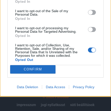
regisztrációhoz kötött.
Opted In
Az előfizetés a következőket tartalmazza:
I want to opt-out of the Sale of my
Personal Data.
Portfolio.hu teljes cikkarchívum
Opted In
Kötéslisták: BÉT elmúlt 2 év napon belüli
kötéslistái
I want to opt-out of processing my
Personal Data for Targeted Advertising.
Opted In
Előfizetés
I want to opt-out of Collection, Use,
Retention, Sale, and/or Sharing of my
Personal Data that Is Unrelated with the
Purposes for which it was collected.
MÁR ELŐFIZETŐNK VAGY?
BEJELENTKEZÉS
Opted Out
CONFIRM
Data Deletion
Data Access
Privacy Policy
© 2026 Portfolio
impresszum
jogi nyilatkozat
süti beállítások