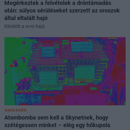
Megérkeztek a felvételek a dróntámadás
után: súlyos sérüléseket szerzett az oroszok
által eltalált hajó
Kikötött a ro-ro hajó.
GAZDASÁG
Atombomba sem kell a Skynetnek, hogy
szétégessen minket – elég egy hőkupola