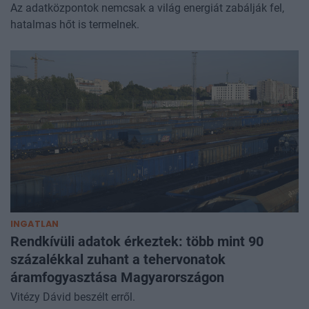
Az adatközpontok nemcsak a világ energiát zabálják fel,
hatalmas hőt is termelnek.
INGATLAN
Rendkívüli adatok érkeztek: több mint 90
százalékkal zuhant a tehervonatok
áramfogyasztása Magyarországon
Vitézy Dávid beszélt erről.