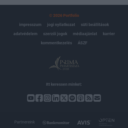
© 2026 Portfolio
impresszum
jogi nyilatkozat
süti beállítások
adatvédelem
szerzői jogok
médiaajánlat
karrier
kommentkezelés
ÁSZF
Itt keressen minket:
Partnereink