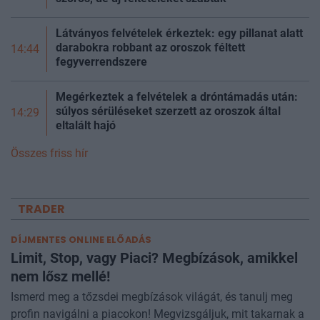
Látványos felvételek érkeztek: egy pillanat alatt
darabokra robbant az oroszok féltett
14:44
fegyverrendszere
Megérkeztek a felvételek a dróntámadás után:
súlyos sérüléseket szerzett az oroszok által
14:29
eltalált hajó
Összes friss hír
TRADER
DÍJMENTES ONLINE ELŐADÁS
Limit, Stop, vagy Piaci? Megbízások, amikkel
nem lősz mellé!
Ismerd meg a tőzsdei megbízások világát, és tanulj meg
profin navigálni a piacokon! Megvizsgáljuk, mit takarnak a