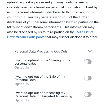
opt-out request is processed you may continue seeing
BANKMONITOR
interest-based ads based on personal information utilized by
us or personal information disclosed to third parties prior to
Otthon Start: visszaszáll a kamatversenybe az
your opt-out. You may separately opt-out of the further
UniCredit Bank
disclosure of your personal information by third parties on the
Augusztus 10-tól 2,89 százalékos kamat mellett kínálja az
IAB’s list of downstream participants. This information may
Otthon Start hitelt az UniCredit Bank, ez jelentős
also be disclosed by us to third parties on the
IAB’s List of
megtakarítást jelenthet a standard évi 3 százalékos
Downstream Participants
that may further disclose it to other
CHIKANSPLANET
kamathoz képest. De arról sem s
third parties.
A városok egyik legjobb klímafegyvere a fa, de a
Personal Data Processing Opt Outs
legtöbb helyen még mindig nem ültetnek eleget
A városi hőségnek évente 350 ezren esnek áldozatául. Két
I want to opt-out of the Sharing of my
personal data.
friss kutatás egybehangzó eredménye szerint a fakorona
Opted In
akár a városi hőszigethatás felét is semlegesítheti
KONYHAKONTROLLING
I want to opt-out of the Sale of my
Personal Data.
Csúcsidőben drágább áram?
Opted In
A közgazdaságtannak vannak olyan területei, amik elsőre
I want to opt-out of processing my
felháborítóan hangzanak, de jobban megnézve
Personal Data for Targeted Advertising.
Opted In
összességében jobb kimenethez vezetnek. Az igaz, hogy
RSM BLOG