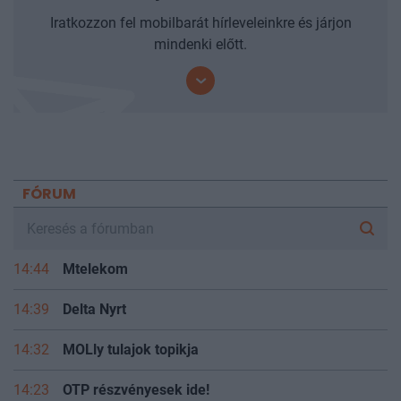
Iratkozzon fel mobilbarát hírleveleinkre és járjon
mindenki előtt.
FÓRUM
14:44
Mtelekom
14:39
Delta Nyrt
14:32
MOLly tulajok topikja
14:23
OTP részvényesek ide!