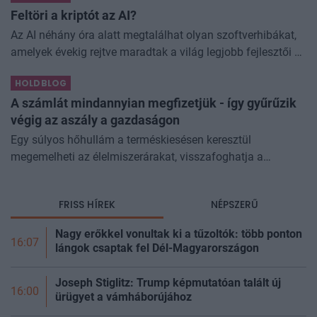
Feltöri a kriptót az AI?
Az AI néhány óra alatt megtalálhat olyan szoftverhibákat,
amelyek évekig rejtve maradtak a világ legjobb fejlesztői és
biztonsági szakemberei előtt. A kriptovilágban ennek
HOLDBLOG
különösen nagy...
A számlát mindannyian megfizetjük - így gyűrűzik
végig az aszály a gazdaságon
Egy súlyos hőhullám a terméskiesésen keresztül
megemelheti az élelmiszerárakat, visszafoghatja a
gazdasági növekedést, ronthatja a termelékenységet, sőt
még az állam finanszírozását is m
FRISS HÍREK
NÉPSZERŰ
Nagy erőkkel vonultak ki a tűzoltók: több ponton
16:07
lángok csaptak fel Dél-Magyarországon
Joseph Stiglitz: Trump képmutatóan talált új
16:00
ürügyet a vámháborújához