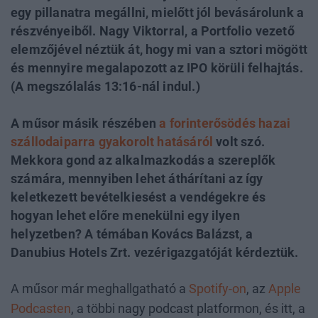
egy pillanatra megállni, mielőtt jól bevásárolunk a
részvényeiből. Nagy Viktorral, a Portfolio vezető
elemzőjével néztük át, hogy mi van a sztori mögött
és mennyire megalapozott az IPO körüli felhajtás.
(A megszólalás 13:16-nál indul.)
A műsor másik részében
a forinterősödés hazai
szállodaiparra gyakorolt hatásáról
volt szó.
Mekkora gond az alkalmazkodás a szereplők
számára, mennyiben lehet áthárítani az így
keletkezett bevételkiesést a vendégekre és
hogyan lehet előre menekülni egy ilyen
helyzetben? A témában Kovács Balázst, a
Danubius Hotels Zrt. vezérigazgatóját kérdeztük.
A műsor már meghallgatható a
Spotify-on
, az
Apple
Podcasten
, a többi nagy podcast platformon, és itt, a