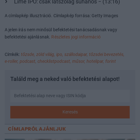
Lime IPO: csak látszólag suhanós − (13:16)
A címlapkép illusztráció. Címlapkép forrása: Getty Images
A jelen írás nem minősül befektetési tanácsadásnak vagy
befektetési ajánlásnak.
Részletes jogi információ
Címkék:
tőzsde,
zöld világ,
ipo,
szállodaipar,
tőzsdei bevezetés,
e-roller,
podcast,
checklistpodcast,
műsor,
hotelipar,
forint
Találd meg a neked való befektetési alapot!
Keresés
CÍMLAPRÓL AJÁNLJUK