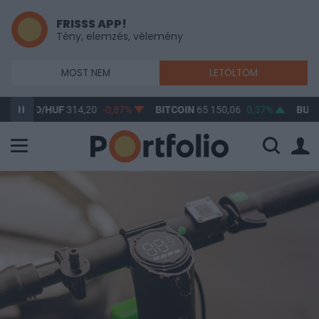
FRISSS APP!
Tény, elemzés, vélemény
MOST NEM
LETÖLTÖM
USD/HUF
314,20
-0,87%
BITCOIN
65 150,06
0,37%
BUX
148 6