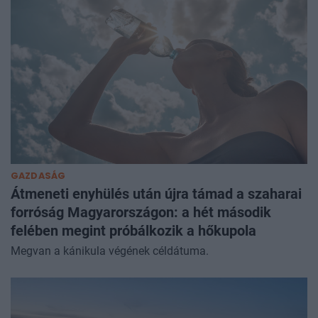
GAZDASÁG
Átmeneti enyhülés után újra támad a szaharai
forróság Magyarországon: a hét második
felében megint próbálkozik a hőkupola
Megvan a kánikula végének céldátuma.