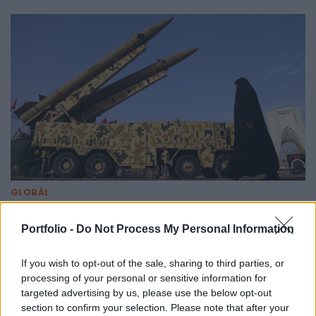
GLOBÁL
Öt hónapja nem látta senki amerika
ősellenségének vezetőjét, most váratlan
Portfolio -
Do Not Process My Personal Information
bejelentést tettek róla
If you wish to opt-out of the sale, sharing to third parties, or
Kinevezése óta nem jelent meg a legfelsőbb vezető a
processing of your personal or sensitive information for
nyilvánosság előtt.
targeted advertising by us, please use the below opt-out
PORTFOLIO BLOGGER
section to confirm your selection. Please note that after your