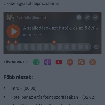
cikkbe ágyazott lejátszóban is:
KÖVESS MINKET
Főbb részek:
Intro − (00:00)
Hotelipar az erős forint szorításában − (02:02)