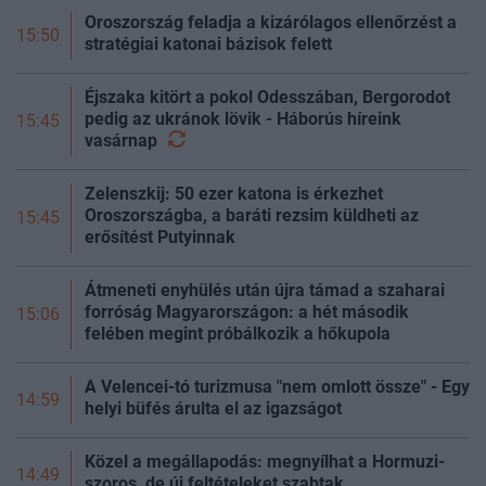
Oroszország feladja a kizárólagos ellenőrzést a
15:50
stratégiai katonai bázisok felett
Éjszaka kitört a pokol Odesszában, Bergorodot
pedig az ukránok lövik - Háborús híreink
15:45
vasárnap
Zelenszkij: 50 ezer katona is érkezhet
Oroszországba, a baráti rezsim küldheti az
15:45
erősítést Putyinnak
Átmeneti enyhülés után újra támad a szaharai
forróság Magyarországon: a hét második
15:06
felében megint próbálkozik a hőkupola
A Velencei-tó turizmusa "nem omlott össze" - Egy
14:59
helyi büfés árulta el az igazságot
Közel a megállapodás: megnyílhat a Hormuzi-
14:49
szoros, de új feltételeket szabtak