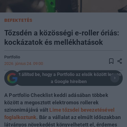
BEFEKTETÉS
Tőzsdén a közösségi e-roller óriás:
kockázatok és mellékhatások
Portfolio
2026. június 24. 09:00
Itt állítsd be, hogy a Portfolio az elsők között legyen
a Google híreiben
A Portfolio Checklist keddi adásában többek
között a megosztott elektromos rollerek
szinonimájává vált
Lime tőzsdei bevezetésével
foglalkoztunk
. Bár a vállalat az elmúlt időszakban
látványos növekedést könyvelhetett el, érdemes