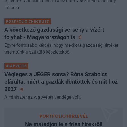
A pénteki Checklistben a 10 év után visszatérő alacsony
infláció.
PORTFOLIO CHECKLIST
A következő gazdasági verseny a vízért
folyhat - Magyarországon
is
Egyre fontosabb kérdés, hogy mekkora gazdasági értéket
teremtünk a szűkülő készletekből.
ALAPVETÉS
Végleges a JÉGER sorsa? Bóna Szabolcs
elárulta, miért a gazdák döntöttek és mit hoz
2027
A miniszter az Alapvetés vendége volt.
PORTFOLIO HÍRLEVÉL
Ne maradjon le a friss hírekről!