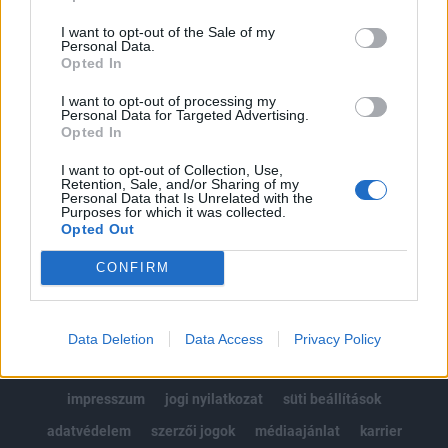
Az előfizetés a következőket tartalmazza:
I want to opt-out of the Sale of my
Portfolio.hu teljes cikkarchívum
Personal Data.
Kötéslisták: BÉT elmúlt 2 év napon belüli
Opted In
kötéslistái
I want to opt-out of processing my
Personal Data for Targeted Advertising.
Opted In
Előfizetés
I want to opt-out of Collection, Use,
Retention, Sale, and/or Sharing of my
Personal Data that Is Unrelated with the
MÁR ELŐFIZETŐNK VAGY?
BEJELENTKEZÉS
Purposes for which it was collected.
Opted Out
CONFIRM
Data Deletion
Data Access
Privacy Policy
© 2026 Portfolio
impresszum
jogi nyilatkozat
süti beállítások
adatvédelem
szerzői jogok
médiaajánlat
karrier