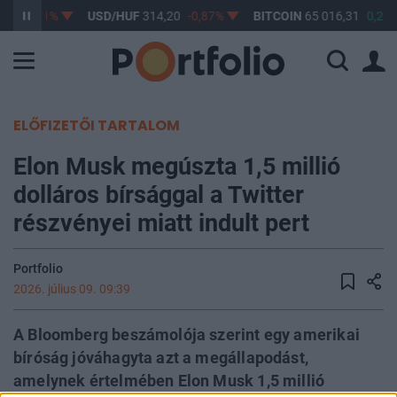
17
-0,61%
USD/HUF
314,20
-0,87%
BITCOIN
65 016,31
0,2%
ELŐFIZETŐI TARTALOM
Elon Musk megúszta 1,5 millió
dolláros bírsággal a Twitter
részvényei miatt indult pert
Portfolio
2026. július 09. 09:39
A Bloomberg beszámolója szerint egy amerikai
bíróság jóváhagyta azt a megállapodást,
amelynek értelmében Elon Musk 1,5 millió