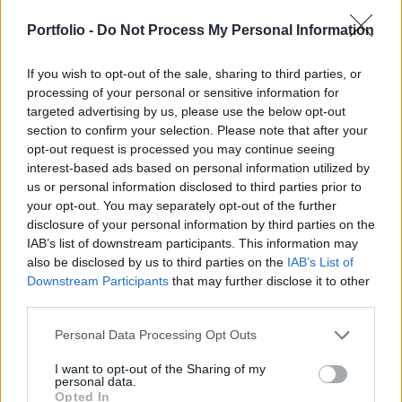
dolláros bírságot fizet az amerikai
tőzsdefelügyeletnek. A bíró ugyan komoly
Portfolio -
Do Not Process My Personal Information
fenntartásokat fogalmazott meg az egyezséggel
If you wish to opt-out of the sale, sharing to third parties, or
kapcsolatban, végül mégis elfogadta azt.
processing of your personal or sensitive information for
targeted advertising by us, please use the below opt-out
Egy amerikai bíróság jóváhagyta azt a megállapodást,
section to confirm your selection. Please note that after your
amelynek értelmében Elon Musk 1,5 millió dolláros
opt-out request is processed you may continue seeing
bírságot fizet az amerikai tőzsdefelügyeletnek, az SEC-nek.
interest-based ads based on personal information utilized by
A hatóság szerint Musk 2022-ben nem jelentette be időben,
us or personal information disclosed to third parties prior to
hogy részesedése átlépte az 5 százalékot a Twitterben, így
your opt-out. You may separately opt-out of the further
a nyilvánosság előtt olcsóbban tudott további részvényeket
disclosure of your personal information by third parties on the
IAB’s list of downstream participants. This information may
vásárolni. Az SEC állítása...
also be disclosed by us to third parties on the
IAB’s List of
Downstream Participants
that may further disclose it to other
third parties.
KEDVES OLVASÓNK!
A keresett cikk a portfolio.hu hírarchívumához
Personal Data Processing Opt Outs
tartozik, melynek olvasása előfizetéses
I want to opt-out of the Sharing of my
regisztrációhoz kötött.
personal data.
Opted In