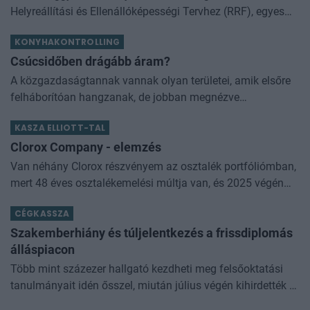
Helyreállítási és Ellenállóképességi Tervhez (RRF), egyes
kormányprogramokhoz és kormányhatározatokhoz
KONYHAKONTROLLING
kapcsolódó adóintézkedésekről, v
Csúcsidőben drágább áram?
A közgazdaságtannak vannak olyan területei, amik elsőre
felháborítóan hangzanak, de jobban megnézve
összességében jobb kimenethez vezetnek. Az igaz, hogy
KASZA ELLIOTT-TAL
némi kellemetlenséggel is járnak. Az
Clorox Company - elemzés
Van néhány Clorox részvényem az osztalék portfóliómban,
mert 48 éves osztalékemelési múltja van, és 2025 végén
úgy láttam, hogy jó áron meg tudom venni ezt a majdnem
CÉGKASSZA
dividend king-et. Azt
Szakemberhiány és túljelentkezés a frissdiplomás
álláspiacon
Több mint százezer hallgató kezdheti meg felsőoktatási
tanulmányait idén ősszel, miután július végén kihirdették a
felvételi ponthatárokat. A szakválasztás azonban nemcsak