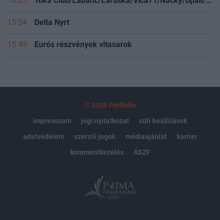
16:05
Toka Club/Labanc/Laruska/Vica71/Nacky/Bpali/Oldrider/Josefernando/Mcbull/Kawaszabi
15:54
Delta Nyrt
15:49
Eurós részvények vitasarok
© 2026 Portfolio
impresszum
jogi nyilatkozat
süti beállítások
adatvédelem
szerzői jogok
médiaajánlat
karrier
kommentkezelés
ÁSZF