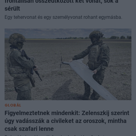
frontálisan összeütközött két vonat, sok a
sérült
Egy tehervonat és egy személyvonat rohant egymásba.
GLOBÁL
Figyelmeztetnek mindenkit: Zelenszkij szerint
úgy vadásszák a civileket az oroszok, mintha
csak szafari lenne