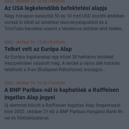
átvételére.
2002. október 24. 10:38 | Portfolio
Az USA legkelendőbb befektetési alapja
Négy hónapon keresztül 50 és 10 mrd USD közötti értékben
vontak ki tőkét az amerikai részvényalapokból és a
TrimTabs becslése szerint a tendencia október első felében
is folytatódott mintegy 14 mrd USD-vel. Ezen környezetben
ugrott az aktívan kezelt befektetési alapok élére a Pimco
2002. október 18. 15:50 | Portfolio
Total Return alapja, mely kötvény befektetésekre
Telket vett az Európa Alap
specializálódott. Az alapba az idei évben 12 mrd USD, az
Az Európa Ingatanalap egy közel 30 hektáros területet
utolsó hónapban 1.7 mrd USD érkezett és ezzel a kezelt
Veszprémben vásárolt meg. A terület a város déli határán
vagyon 64.6 mrd USD-re nőtt és vált a Pimco Total Return a
található a 8-as (Budapest-Rábafüzes) országos
legnagyobb alappá.
fõközlekedési út Veszprémet délrõl elkerülõ szakaszának
és a 73-as (Veszprém-Csopak) országos másodrendû
2002. október 18. 10:26 | Portfolio
fõútnak a keresztezõdésénél. Veszprém belvárosától mért
A BNP Paribas-nál is kaphatóak a Raiffeisen
távolsága kb. 2 km, a Balatontól mért távolsága kb. 12 km.
Ingatlan Alap jegyei
Új elemmel bővült a Raiffeisen Ingatlan Alap forgalmazói
köre 2002. október 21-től a BNP Paribas Hungária Bank Rt.-
vel és fiókhálózatával.