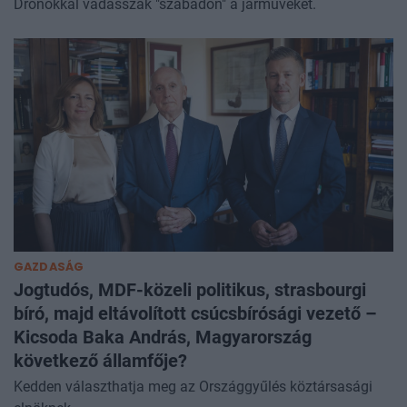
Drónokkal vadásszák "szabadon" a járműveket.
GAZDASÁG
Jogtudós, MDF-közeli politikus, strasbourgi
bíró, majd eltávolított csúcsbírósági vezető –
Kicsoda Baka András, Magyarország
következő államfője?
Kedden választhatja meg az Országgyűlés köztársasági