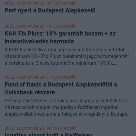
jóváírással kerül lebonyolításra. A hozamszelvény nélküli
2002. szeptember 30. 08:38 | Portfolio
első kereskedési nap 2002. október 1-je.
Pert nyert a Budapest Alapkezelő
2002. szeptember 26. 16:33 | Portfolio
K&H Fix Plusz: 18% garantált hozam + az
indexnövekedés harmada
A K&H Alapkezelő a mai napon meghatározta a hétfőtől
vásárolható K&H Fix Plusz befektetési jegy hozamígéretét:
a befektetés a 3 éves futamidőre minimum 18% fix
hozamot biztosít, ezen felül a befektetők a részvénypiaci
növekedés 33%-ára jogosultak.
2002. szeptember 24. 11:10 | Portfolio
Fund of funds a Budapest Alapkezelőtől a
Volksbank részére
Pezseg a befektetési alapok piaca, tegnap jelentették be a
K&H garantált alapját, ma pedig a Raiffeisen ingatlan
alapja mellett megkapta a felügyeleti engedélyt a Budapest
Alapkezelő és a Volksbank közös új terméke is.
2002. szeptember 24. 08:56 | Portfolio
Ingatlan alapot indít a Raiffeisen