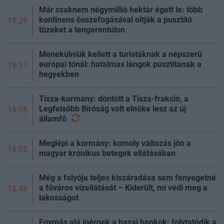
Már csaknem négymillió hektár égett le: több
kontinens összefogásával oltják a pusztító
19:29
tüzeket a tengerentúlon
Menekülniük kellett a turistáknak a népszerű
európai tónál: hatalmas lángok pusztítanak a
19:17
hegyekben
Tisza-kormány: döntött a Tisza-frakció, a
Legfelsőbb Bíróság volt elnöke lesz az új
19:05
államfő
Meglépi a kormány: komoly változás jön a
19:05
magyar krónikus betegek ellátásában
Még a folyója teljes kiszáradása sem fenyegetné
a főváros vízellátását – Kiderült, mi védi meg a
18:48
lakosságot
Egymás alá ígérnek a hazai bankok: folytatódik a