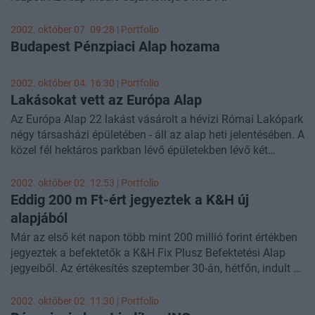
2002. október 07. 09:28 | Portfolio
Budapest Pénzpiaci Alap hozama
2002. október 04. 16:30 | Portfolio
Lakásokat vett az Európa Alap
Az Európa Alap 22 lakást vásárolt a hévízi Római Lakópark
négy társasházi épületében - áll az alap heti jelentésében. A
közel fél hektáros parkban lévő épületekben lévő két
szobás lakások átlagos mérete 50 m2.
2002. október 02. 12:53 | Portfolio
Eddig 200 m Ft-ért jegyeztek a K&H új
alapjából
Már az első két napon több mint 200 millió forint értékben
jegyeztek a befektetők a K&H Fix Plusz Befektetési Alap
jegyeiből. Az értékesítés szeptember 30-án, hétfőn, indult és
legfeljebb november 8-ig tart. A jegyzés bármikor lezárható.
2002. október 02. 11:30 | Portfolio