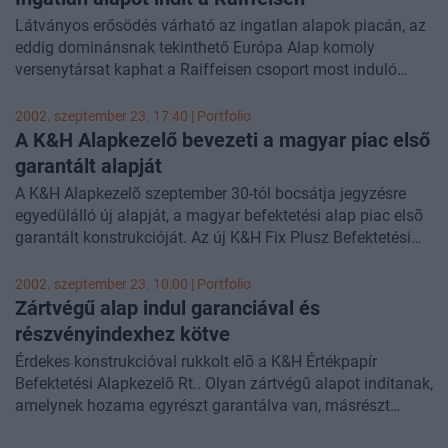
Látványos erősödés várható az ingatlan alapok piacán, az
eddig dominánsnak tekinthető Európa Alap komoly
versenytársat kaphat a Raiffeisen csoport most induló
termékével. Az új alap időben korlátozva ugyan, de
tőkegaranciát is kínál, cserébe viszont le kell mondaniuk a
2002. szeptember 23. 17:40 | Portfolio
befektetőknek az esetlegesen 15% felett realizálható
A K&H Alapkezelő bevezeti a magyar piac első
hozamról.
garantált alapját
A K&H Alapkezelõ szeptember 30-tól bocsátja jegyzésre
egyedülálló új alapját, a magyar befektetési alap piac elsõ
garantált konstrukcióját. Az új K&H Fix Plusz Befektetési
Alap különlegessége egy elõre meghatározott hozamígéret.
A K&H Alapkezelõ a befektetés hozamígéretét, vagyis egy
2002. szeptember 23. 10:00 | Portfolio
garantált fix kamatot és az extrahozamot biztosító
Zártvégű alap indul garanciával és
részvénypiaci részesedés mértékét a jegyzés elsõ napján
részvényindexhez kötve
hozza nyilvánosságra. Az elmúlt években a nyugat-európai
Érdekes konstrukcióval rukkolt elõ a K&H Értékpapír
piacokon a hasonló garantált alap konstrukciók rendkívüli
Befektetési Alapkezelõ Rt.. Olyan zártvégû alapot indítanak,
népszerûségre tettek szert.
amelynek hozama egyrészt garantálva van, másrészt
valamilyen részvényindexhez kötve extra hozam elérését is