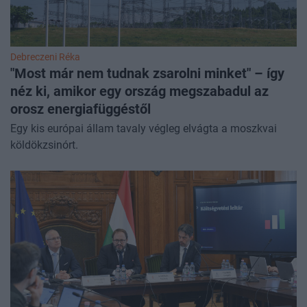
Debreczeni Réka
"Most már nem tudnak zsarolni minket" – így
néz ki, amikor egy ország megszabadul az
orosz energiafüggéstől
Egy kis európai állam tavaly végleg elvágta a moszkvai
köldökzsinórt.