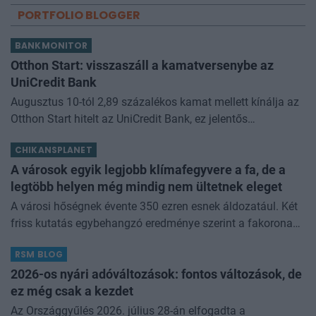
PORTFOLIO BLOGGER
BANKMONITOR
Otthon Start: visszaszáll a kamatversenybe az
UniCredit Bank
Augusztus 10-tól 2,89 százalékos kamat mellett kínálja az
Otthon Start hitelt az UniCredit Bank, ez jelentős
megtakarítást jelenthet a standard évi 3 százalékos
CHIKANSPLANET
kamathoz képest. De arról sem s
A városok egyik legjobb klímafegyvere a fa, de a
legtöbb helyen még mindig nem ültetnek eleget
A városi hőségnek évente 350 ezren esnek áldozatául. Két
friss kutatás egybehangzó eredménye szerint a fakorona
akár a városi hőszigethatás felét is semlegesítheti
RSM BLOG
2026-os nyári adóváltozások: fontos változások, de
ez még csak a kezdet
Az Országgyűlés 2026. július 28-án elfogadta a