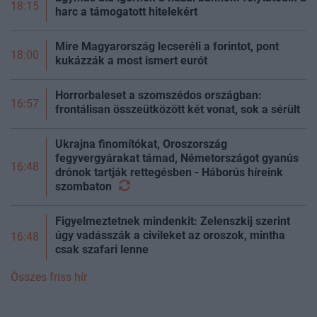
18:15
harc a támogatott hitelekért
Mire Magyarország lecseréli a forintot, pont
18:00
kukázzák a most ismert eurót
Horrorbaleset a szomszédos országban:
16:57
frontálisan összeütközött két vonat, sok a sérült
Ukrajna finomítókat, Oroszország
fegyvergyárakat támad, Németországot gyanús
16:48
drónok tartják rettegésben - Háborús híreink
szombaton
Figyelmeztetnek mindenkit: Zelenszkij szerint
úgy vadásszák a civileket az oroszok, mintha
16:48
csak szafari lenne
Összes friss hír