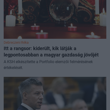
Debreczeni Réka
Itt a rangsor: kiderült, kik látják a
legpontosabban a magyar gazdaság jövőjét
A KSH elkészítette a Portfolio elemzői felmérésének
értékelését.