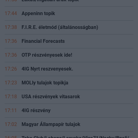
17:44
Appeninn topik
17:38
F.I.R.E. életmód (általánosságban)
17:36
Financial Forecasts
17:36
OTP részvényesek ide!
17:26
4IG Nyrt reszvenyesek.
17:23
MOLly tulajok topikja
17:18
USA részvények vitasarok
17:11
4IG részvény
17:02
Magyar Állampapír tulajok