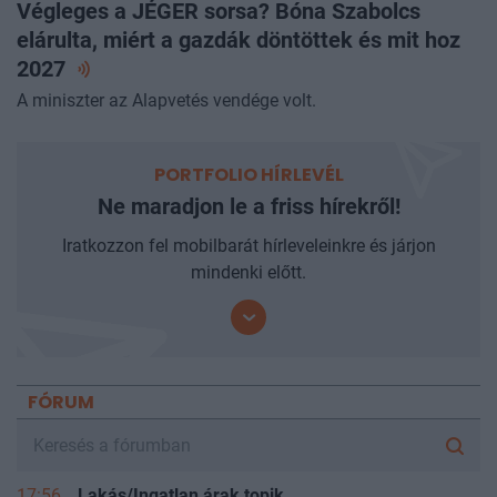
Végleges a JÉGER sorsa? Bóna Szabolcs
elárulta, miért a gazdák döntöttek és mit hoz
2027
A miniszter az Alapvetés vendége volt.
PORTFOLIO HÍRLEVÉL
Ne maradjon le a friss hírekről!
Iratkozzon fel mobilbarát hírleveleinkre és járjon
mindenki előtt.
FÓRUM
17:56
Lakás/Ingatlan árak topik