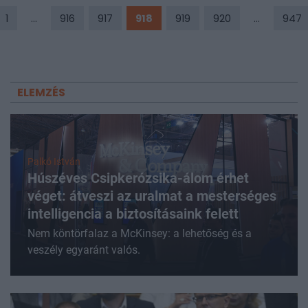
biztosítja.
1
...
916
917
918
919
920
...
947
ELEMZÉS
Palkó István
Húszéves Csipkerózsika-álom érhet
véget: átveszi az uralmat a mesterséges
intelligencia a biztosításaink felett
Nem köntörfalaz a McKinsey: a lehetőség és a
veszély egyaránt valós.