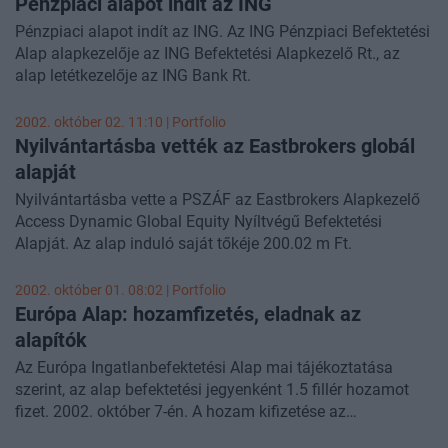
Pénzpiaci alapot indít az ING
Pénzpiaci alapot indít az ING. Az ING Pénzpiaci Befektetési
Alap alapkezelője az ING Befektetési Alapkezelő Rt., az
alap letétkezelője az ING Bank Rt.
2002. október 02. 11:10 | Portfolio
Nyilvántartásba vették az Eastbrokers globál
alapját
Nyilvántartásba vette a PSZÁF az Eastbrokers Alapkezelő
Access Dynamic Global Equity Nyíltvégű Befektetési
Alapját. Az alap induló saját tőkéje 200.02 m Ft.
2002. október 01. 08:02 | Portfolio
Európa Alap: hozamfizetés, eladnak az
alapítók
Az Európa Ingatlanbefektetési Alap mai tájékoztatása
szerint, az alap befektetési jegyenként 1.5 fillér hozamot
fizet. 2002. október 7-én. A hozam kifizetése az
értékpapírszámla-vezetőnél vezetett ügyfélszámlán való