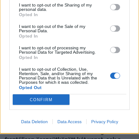
I want to opt-out of the Sharing of my
DEVIZA
personal data.
Opted In
Mire Magyarország lecseréli a forintot, pont
kukázzák a most ismert eurót
I want to opt-out of the Sale of my
Personal Data.
Ha lenne eszünk egy üdítős kupakkal fizetnénk az EU-ban!
Opted In
I want to opt-out of processing my
Personal Data for Targeted Advertising.
Opted In
I want to opt-out of Collection, Use,
Retention, Sale, and/or Sharing of my
Personal Data that Is Unrelated with the
Purposes for which it was collected.
Opted Out
CONFIRM
Data Deletion
Data Access
Privacy Policy
GLOBÁL
Horrorbaleset a szomszédos országban: