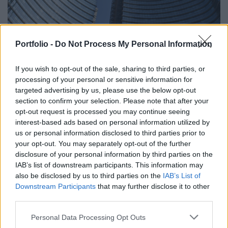
BANK
Portfolio -
Do Not Process My Personal Information
Egymás alá ígérnek a hazai bankok:
folytatódik a harc a támogatott hitelekért
If you wish to opt-out of the sale, sharing to third parties, or
processing of your personal or sensitive information for
Ez a negyedik bank Magyarországon, amely bizonyos
targeted advertising by us, please use the below opt-out
feltételekkel 3% alatti kamatot kínál.
section to confirm your selection. Please note that after your
opt-out request is processed you may continue seeing
interest-based ads based on personal information utilized by
us or personal information disclosed to third parties prior to
your opt-out. You may separately opt-out of the further
disclosure of your personal information by third parties on the
IAB’s list of downstream participants. This information may
also be disclosed by us to third parties on the
IAB’s List of
Downstream Participants
that may further disclose it to other
third parties.
Personal Data Processing Opt Outs