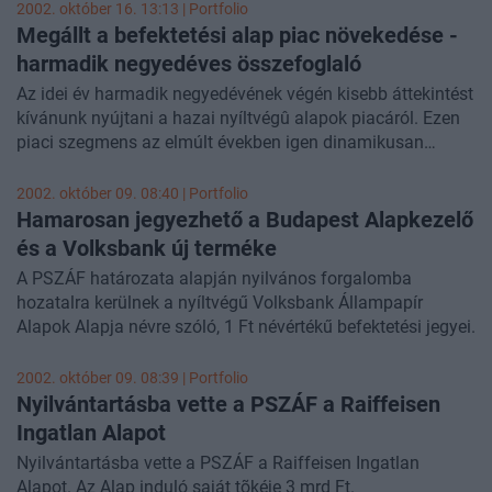
2002. október 16. 13:13 | Portfolio
Megállt a befektetési alap piac növekedése -
harmadik negyedéves összefoglaló
Az idei év harmadik negyedévének végén kisebb áttekintést
kívánunk nyújtani a hazai nyíltvégû alapok piacáról. Ezen
piaci szegmens az elmúlt években igen dinamikusan
fejlõdött, ugyanakkor a lendület a nyár eleji felfutás után
valamennyire megtörni látszik. Az értékpapírpiacokon
2002. október 09. 08:40 | Portfolio
jellemzõen a pesszimista hangulat vált uralkodóvá a
Hamarosan jegyezhető a Budapest Alapkezelő
tavaszi derûlátás után. Az elmúlt egy évre visszatekintve
és a Volksbank új terméke
megállapítható, hogy a piac szerkezete nem változott
A PSZÁF határozata alapján nyilvános forgalomba
érdemben, a domináns szereplõk megõrizték vezetõ
hozatalra kerülnek a nyíltvégű Volksbank Állampapír
pozíciójukat. A legrosszabb hozamok a nemzetközi
Alapok Alapja névre szóló, 1 Ft névértékű befektetési jegyei.
részvényalapokhoz kapcsolódtak, míg a kötvény- és
pénzpiaci alapok viszonylag stabilan jó teljesítményt
2002. október 09. 08:39 | Portfolio
nyújtottak. Az ingatlanalapok vagyona (elsõsorban Európa
Nyilvántartásba vette a PSZÁF a Raiffeisen
Alap) dinamikusan nõ, ugyanakkor továbbra is csak igen
Ingatlan Alapot
kis szeletét adják a piacnak. A következõ idõszak érdekes
színfoltjai lehetnek az egyes pénzügyi innovációkat jobban
Nyilvántartásba vette a PSZÁF a Raiffeisen Ingatlan
felhasználó, speciálisnak számító alapok.
Alapot. Az Alap induló saját tõkéje 3 mrd Ft.