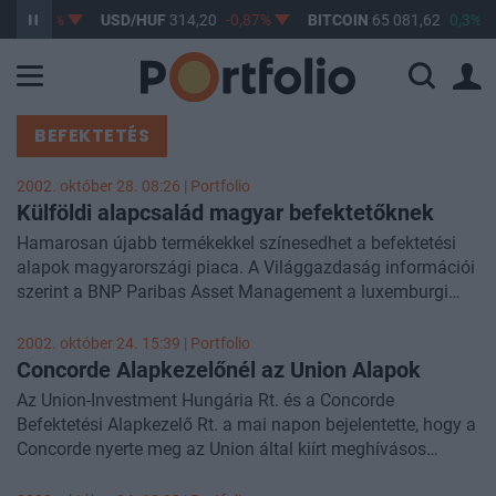
1%
USD/HUF
314,20
-0,87%
BITCOIN
65 081,62
0,3%
BU
BEFEKTETÉS
2002. október 28. 08:26 | Portfolio
Külföldi alapcsalád magyar befektetőknek
Hamarosan újabb termékekkel színesedhet a befektetési
alapok magyarországi piaca. A Világgazdaság információi
szerint a BNP Paribas Asset Management a luxemburgi
bejegyzésű Parvest-alapcsalád számos tagját kívánja
elérhetővé tenni a magyar befektetők számára.
2002. október 24. 15:39 | Portfolio
Concorde Alapkezelőnél az Union Alapok
Az Union-Investment Hungária Rt. és a Concorde
Befektetési Alapkezelő Rt. a mai napon bejelentette, hogy a
Concorde nyerte meg az Union által kiírt meghívásos
pályázatot az Union-Investment által kezelt Alapok