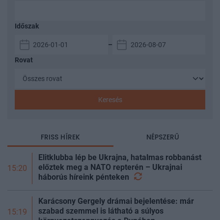
Időszak
–
Rovat
Keresés
FRISS HÍREK
NÉPSZERŰ
Elitklubba lép be Ukrajna, hatalmas robbanást
előztek meg a NATO repterén – Ukrajnai
15:20
háborús híreink
pénteken
Karácsony Gergely drámai bejelentése: már
szabad szemmel is látható a súlyos
15:19