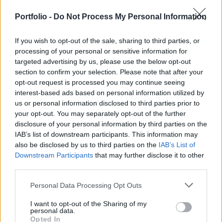
PORTFOLIO SIGNATURE
Megszólalt az elemző: kiderült, hogy olcsó-e
Portfolio -
Do Not Process My Personal Information
most a Mol
A legfontosabb kérdés és a válasz.
If you wish to opt-out of the sale, sharing to third parties, or
processing of your personal or sensitive information for
targeted advertising by us, please use the below opt-out
section to confirm your selection. Please note that after your
opt-out request is processed you may continue seeing
interest-based ads based on personal information utilized by
us or personal information disclosed to third parties prior to
your opt-out. You may separately opt-out of the further
disclosure of your personal information by third parties on the
IAB’s list of downstream participants. This information may
also be disclosed by us to third parties on the
IAB’s List of
Downstream Participants
that may further disclose it to other
third parties.
BEFEKTETÉS
Personal Data Processing Opt Outs
2021 óta nem látott jelzést adott az indikátor:
I want to opt-out of the Sharing of my
ideje fedezékbe húzódni a tőzsdéken?
personal data.
Opted In