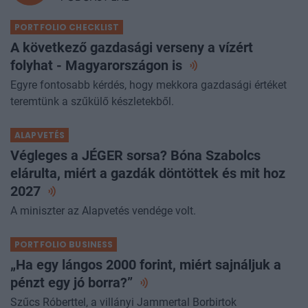
PORTFOLIO CHECKLIST
A következő gazdasági verseny a vízért
folyhat - Magyarországon
is
Egyre fontosabb kérdés, hogy mekkora gazdasági értéket
teremtünk a szűkülő készletekből.
ALAPVETÉS
Végleges a JÉGER sorsa? Bóna Szabolcs
elárulta, miért a gazdák döntöttek és mit hoz
2027
A miniszter az Alapvetés vendége volt.
PORTFOLIO BUSINESS
„Ha egy lángos 2000 forint, miért sajnáljuk a
pénzt egy jó
borra?”
Szűcs Róberttel, a villányi Jammertal Borbirtok