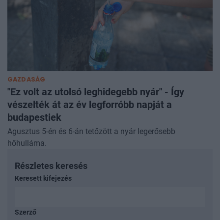
GAZDASÁG
"Ez volt az utolsó leghidegebb nyár" - Így
vészelték át az év legforróbb napját a
budapestiek
Agusztus 5-én és 6-án tetőzött a nyár legerősebb
hőhulláma.
Részletes keresés
Keresett kifejezés
Szerző