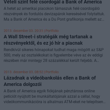
pesszimizmusa miatt emelkedhetnek tovább a
Vételi szint felé csordogál a Bank of America
részvénypiacok, írja a Marketwatch.
A hetet az amerikai piacokon támaszuk felé csordogáló
részvények és fordulós devizapárok keresésével folytattuk.
Ma a Bank of America és a Du Pont grafikonja mellett az
AUDUSD chartját vizsgáltuk meg részletesen.
2013. december 03. 20:31 | Portfolio
A Wall Street-i stratégák még tartanak a
részvényektől, és ez jó hír a piacnak
Rendkívül sikeres hónapokat tudhat maga mögött az S&P
500, mely az osztalékokat is figyelembe véve az év eddigi
részében már mintegy 28 százalékkal került feljebb. A
tőzsdemutató teljesítménye azonban még mindig nem
győzte meg a Wall Street-i stratégákat, így akár további
2013. december 03. 08:52 | Portfolio
emelkedés jöhet a benchmark értékében. Legalábbis erre
Lázadnak a videóbankolás ellen a Bank of
enged következtetni a Bank of America ún. Sell Side
America dolgozói
Indikátora - írja a Marketwatch.com
A Bank of America egyik fiókjának pénztárosa online
petíciót nyújtott be munkáltatójának azzal a céllal, hogy
videókommunikációra is alkalmas ATM-eket ne telepítsen a
bank - írja a banktech.com. A modern bankautomaták