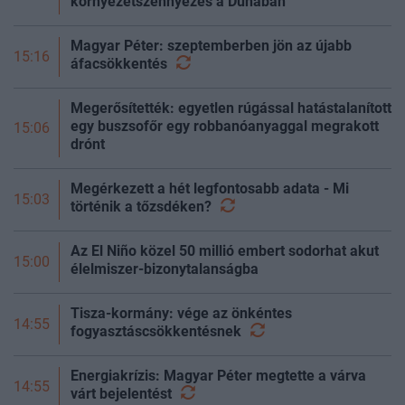
környezetszennyezés a Dunában
Magyar Péter: szeptemberben jön az újabb
15:16
áfacsökkentés
Megerősítették: egyetlen rúgással hatástalanított
egy buszsofőr egy robbanóanyaggal megrakott
15:06
drónt
Megérkezett a hét legfontosabb adata - Mi
15:03
történik a
tőzsdéken?
Az El Niño közel 50 millió embert sodorhat akut
15:00
élelmiszer-bizonytalanságba
Tisza-kormány: vége az önkéntes
14:55
fogyasztáscsökkentésnek
Energiakrízis: Magyar Péter megtette a várva
14:55
várt
bejelentést