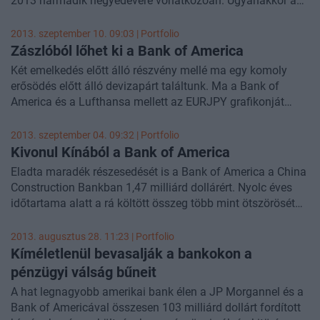
2013 harmadik negyedévére vonatkozóan. Ugyanakkor a
bank bevétele elmaradt az elemzők által becsült 22,0
milliárd dollártól, csupán 21,5 milliárd dollár lett. A bank
2013. szeptember 10. 09:03 | Portfolio
részvényeinek árfolyama 2 százalékos pluszban mozog az
Zászlóból lőhet ki a Bank of America
amerikai tőzsdék nyitása előtt.
Két emelkedés előtt álló részvény mellé ma egy komoly
erősödés előtt álló devizapárt találtunk. Ma a Bank of
America és a Lufthansa mellett az EURJPY grafikonját
vizsgáljuk meg részletesen.
2013. szeptember 04. 09:32 | Portfolio
Kivonul Kínából a Bank of America
Eladta maradék részesedését is a Bank of America a China
Construction Bankban 1,47 milliárd dollárért. Nyolc éves
időtartama alatt a rá költött összeg több mint ötszörösét
hozta vissza a befektetés - írja a Reuters.
2013. augusztus 28. 11:23 | Portfolio
Kíméletlenül bevasalják a bankokon a
pénzügyi válság bűneit
A hat legnagyobb amerikai bank élen a JP Morgannel és a
Bank of Americával összesen 103 milliárd dollárt fordított