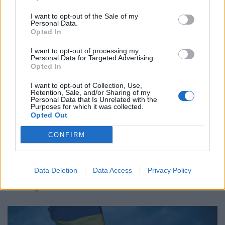
Figyelmeztet a BofA.
I want to opt-out of the Sale of my
Personal Data.
Opted In
I want to opt-out of processing my
Personal Data for Targeted Advertising.
Opted In
I want to opt-out of Collection, Use,
Retention, Sale, and/or Sharing of my
Personal Data that Is Unrelated with the
Purposes for which it was collected.
Opted Out
CONFIRM
GLOBÁL
Kis tét, nagy kockázat: Spanyolország
Data Deletion
Data Access
Privacy Policy
veszélyes játéka Marokkóban
Különleges módszert találtak a zsarolásra.