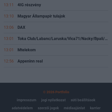
13:11
4IG részvény
13:10
Magyar Állampapír tulajok
13:06
DAX
13:01
Toka Club/Labanc/Laruska/Vica71/Nacky/Bpali/Oldrider/Josefernando/Mcbull/Kawaszabi
13:01
Mtelekom
12:56
Appeninn real
© 2026 Portfolio
impresszum
jogi nyilatkozat
süti beállítások
adatvédelem
szerzői jogok
médiaajánlat
karrier