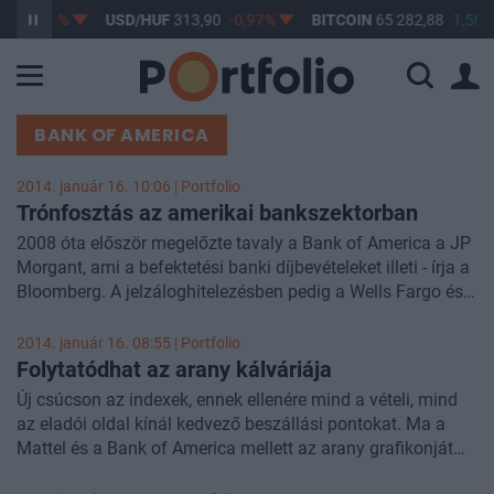
-0,6%
USD/HUF
313,90
-0,97%
BITCOIN
65 282,88
1,58%
BANK OF AMERICA
2014. január 16. 10:06 | Portfolio
Trónfosztás az amerikai bankszektorban
2008 óta először megelőzte tavaly a Bank of America a JP
Morgant, ami a befektetési banki díjbevételeket illeti - írja a
Bloomberg. A jelzáloghitelezésben pedig a Wells Fargo és a
JP Morgan is piacot vesztett a kisebbek javára a negyedik
negyedévben.
2014. január 16. 08:55 | Portfolio
Folytatódhat az arany kálváriája
Új csúcson az indexek, ennek ellenére mind a vételi, mind
az eladói oldal kínál kedvező beszállási pontokat. Ma a
Mattel és a Bank of America mellett az arany grafikonját
vizsgáltuk meg részletesen.