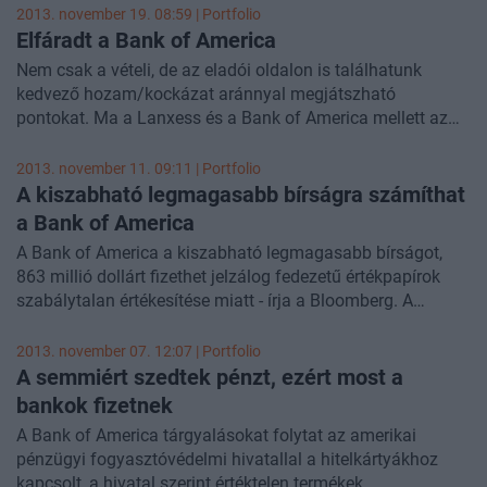
ugyanis a munkájuk elvesztésével fenyegetik a fióki
2013. november 19. 08:59 | Portfolio
dolgozókat az alkalmazottak szerint, ezt azonban cáfolja a
Elfáradt a Bank of America
bank.
Nem csak a vételi, de az eladói oldalon is találhatunk
kedvező hozam/kockázat aránnyal megjátszható
pontokat. Ma a Lanxess és a Bank of America mellett az
AUDNZD grafikonján találtunk beszállási lehetőségeket.
2013. november 11. 09:11 | Portfolio
A kiszabható legmagasabb bírságra számíthat
a Bank of America
A Bank of America a kiszabható legmagasabb bírságot,
863 millió dollárt fizethet jelzálog fedezetű értékpapírok
szabálytalan értékesítése miatt - írja a Bloomberg. A
csalást elkövető bank vezérigazgatója, Rebecca Marione
személyes felelősségrevonásra is számíthat.
2013. november 07. 12:07 | Portfolio
A semmiért szedtek pénzt, ezért most a
bankok fizetnek
A Bank of America tárgyalásokat folytat az amerikai
pénzügyi fogyasztóvédelmi hivatallal a hitelkártyákhoz
kapcsolt, a hivatal szerint értéktelen termékek