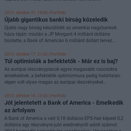
értékesítésének ügyében - írja a Bloomberg. Ha végre
megszületik az egyezség, akkor a bankszektor egy 2012
2013. október 21. 18:00 | Portfolio
óta tartó ügyet tudhat majd maga mögött, ami súlyos
Újabb gigantikus banki bírság közeledik
dollármilliókba került a pénzintézeteknek.
Újabb nagy bírság készülődik az amerikai nagybankok
háza táján: miután a JP Morgant 4 milliárd dollárra
büntette, a Bank of Americán 6 milliárd dollárt tervez
bevasalni a lakásfinanszírozási hatóság, az FHFA - írja a
Financial Times.
2013. október 17. 21:02 | Portfolio
Túl optimisták a befektetők - Már ez is baj?
Az európai részvénypiacok egyre magasabb csúcsokra
emelkednek, a befektetők optimizmusa pedig határtalan:
régen volt olyan magas az európai részvényeket
felülsúlyozók aránya, mint most, állapította meg a Bank of
America Merrill Lynch. A bankház felmérése alapján a
2013. október 16. 13:06 | Portfolio
túlzott optimizmus könnyen zuhanást hozhat a
Jót jelentetett a Bank of America - Emelkedik
részvénypiacokon, írja a CNBC.
az árfolyam
A Bank of America a várt 0,18 dolláros EPS-hez képest 0,2
dolláros egy részvényre jutó eredményről adott számot