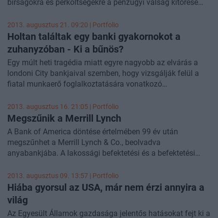
bírságokra és perköltségekre a pénzügyi válság kitörése
óta - írja a Bloomberg. Ez az összeg magasabb, mint
amennyit az elmúlt 5 évben osztalékként kifizettek az
2013. augusztus 21. 09:20 | Portfolio
amerikai nagybankok.
Holtan találtak egy banki gyakornokot a
zuhanyzóban - Ki a bűnös?
Egy múlt heti tragédia miatt egyre nagyobb az elvárás a
londoni City bankjaival szemben, hogy vizsgálják felül a
fiatal munkaerő foglalkoztatására vonatkozó
gyakorlatukat, az ugyanis túlzott testi igénybevétellel jár -
írja a Financial Times.
2013. augusztus 16. 21:05 | Portfolio
Megszűnik a Merrill Lynch
A Bank of America döntése értelmében 99 év után
megszűnhet a Merrill Lynch & Co., beolvadva
anyabankjába. A lakossági befektetési és a befektetési
banki szolgáltatásokat a jövőben a Merrill Lynch márkanév
alatt az anyabank fogja végezni - írja a Bloomberg.
2013. augusztus 09. 13:57 | Portfolio
Hiába gyorsul az USA, már nem érzi annyira a
világ
Az Egyesült Államok gazdasága jelentős hatásokat fejt ki a