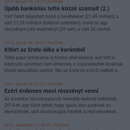
2014. január 15. 13:27 | Portfolio
Újabb bankóriás tette közzé számait (2.)
Várt felett teljesített mind a bevételeket (21,49 milliárd, a
várt 21,24 milliárd dollárral szemben), mind az egy
részvényre jutó eredményt (29 cent, a várt 26 centtel
szemben) tekintve a Bank of America a tavalyi utolsó
negyedévben. A tőzsdék nyitása előtt 2,2 százalékos
2014. január 09. 09:01 | Portfolio
pluszban kereskednek a bank papírjaival.
Kitört az Erste-bika a karámból
Több papír árfolyama is fontos ellenállások alól tört ki,
kapkodni azonban nem érdemes, a visszatesztek kínálnak
kiváló beszállási pontot. Ma az Erste és a K+S mellett a
Bank of America grafikonját vizsgáltuk meg részletesen.
2014. január 02. 21:29 | Portfolio
Ezért érdemes most részvényt venni
Az amerikai részvénypiacok meredek eséssel indították
2014-et, úgy tűnik tehát, hogy igaza lesz azoknak az
elemzőknek, akik óvatosságra intettek a részvényekkel
kapcsolatban. A Bank of America elemzői azonban
másként gondolják: szerintük pont a Wall Street-i stratégák
2013. december 17. 08:52 | Portfolio