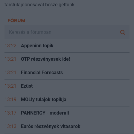
társtulajdonosával beszélgettünk.
FÓRUM
13:22
Appeninn topik
13:21
OTP részvényesek ide!
13:21
Financial Forecasts
13:21
Ezüst
13:19
MOLly tulajok topikja
13:17
PANNERGY - moderalt
13:13
Eurós részvények vitasarok