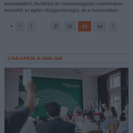
kereskedelmi, likviditási és nyersanyagpiaci csatornákon
keresztül az egész világgazdaságra, de a mostanában
zajló változások abba az irányba mutatnak, hogy az
amerikai gazdaság élénkülését már nem fogja annyira
1
...
21
22
23
24
megérezni a világ többi része, mint amennyire eddig
jellemző volt - hívja fel a figyelmet friss elemzésében a
Bank of America Merril Lynch.
CÍMLAPRÓL AJÁNLJUK