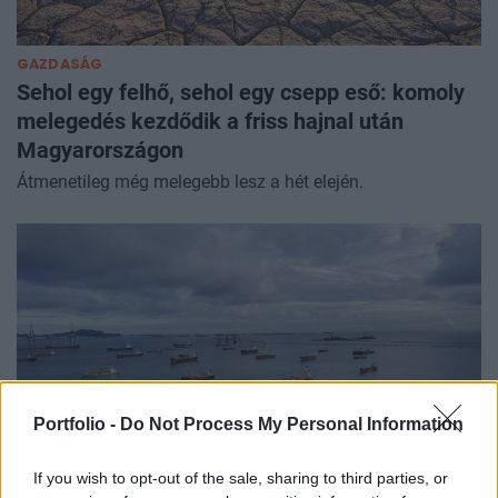
GAZDASÁG
Sehol egy felhő, sehol egy csepp eső: komoly
melegedés kezdődik a friss hajnal után
Magyarországon
Átmenetileg még melegebb lesz a hét elején.
Portfolio -
Do Not Process My Personal Information
If you wish to opt-out of the sale, sharing to third parties, or