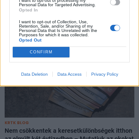
A rövid távú profit vagy a hosszú távú zöld
I want to opt-out of processing my
Personal Data for Targeted Advertising.
célok számítanak jobban? A körforgásos
Opted In
gazdaság valódi dilemmája
I want to opt-out of Collection, Use,
Megfelelő intézkedésekkel 22%-kal lehetne csökkenteni az
Retention, Sale, and/or Sharing of my
Personal Data that Is Unrelated with the
EU éghajlati lábnyomát.
Purposes for which it was collected.
Opted Out
CONFIRM
Data Deletion
Data Access
Privacy Policy
KRTK BLOG
Nem csökkentek a keresetkülönbségek itthon
az elmúlt két évtizedben – Mutatjuk az okokat