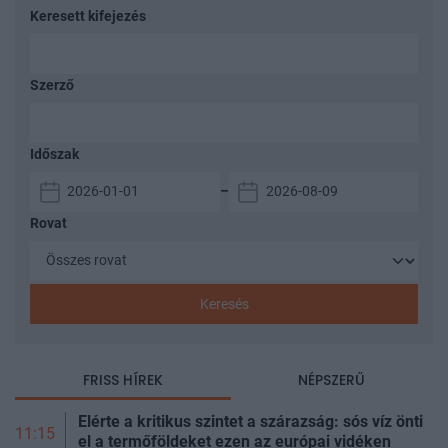
Keresett kifejezés
Szerző
Időszak
–
Rovat
Keresés
FRISS HÍREK
NÉPSZERŰ
Elérte a kritikus szintet a szárazság: sós víz önti
11:15
el a termőföldeket ezen az európai vidéken