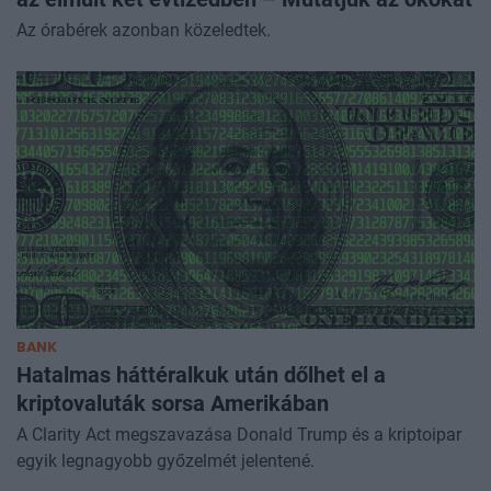
Az órabérek azonban közeledtek.
BANK
Hatalmas háttéralkuk után dőlhet el a
kriptovaluták sorsa Amerikában
A Clarity Act megszavazása Donald Trump és a kriptoipar
egyik legnagyobb győzelmét jelentené.