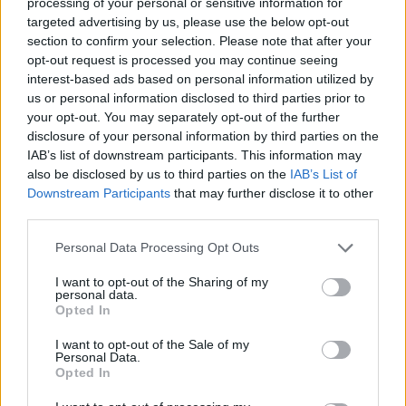
processing of your personal or sensitive information for
GLOBÁL
targeted advertising by us, please use the below opt-out
Kemény feltételek az Egyesült Államoknak:
section to confirm your selection. Please note that after your
ezt követeli a közel-keleti ország a Hormuzi-
opt-out request is processed you may continue seeing
szoros megnyitásáért
interest-based ads based on personal information utilized by
us or personal information disclosed to third parties prior to
Irán újabb feltételeket szabott az Egyesült Államoknak a
your opt-out. You may separately opt-out of the further
Hormuzi-szoros megnyitásához.
disclosure of your personal information by third parties on the
IAB’s list of downstream participants. This information may
also be disclosed by us to third parties on the
IAB’s List of
Downstream Participants
that may further disclose it to other
third parties.
Personal Data Processing Opt Outs
I want to opt-out of the Sharing of my
personal data.
Opted In
I want to opt-out of the Sale of my
Personal Data.
Opted In
GAZDASÁG