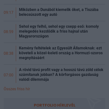
Miközben a Dunából kiemelik őket, a Tiszába
09:17
belecsúszott egy autó
Sehol egy felhő, sehol egy csepp eső: komoly
melegedés kezdődik a friss hajnal után
08:59
Magyarországon
Kemény feltételek az Egyesült Államoknak: ezt
követeli a közel-keleti ország a Hormuzi-szoros
08:38
megnyitásáért
A rövid távú profit vagy a hosszú távú zöld célok
számítanak jobban? A körforgásos gazdaság
07:00
valódi dilemmája
Összes friss hír
PORTFOLIO HÍRLEVÉL