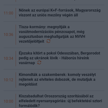
Nőnek az európai K+F-források, Magyarország
11:00
viszont az uniós mezőny végén áll
Tisza-kormány: megnyitják a
vasútmodernizációs pénzcsapot, még
10:36
augusztusban meghallgatják az NVVH
vezetőjelöltjeit
Éjszaka kitört a pokol Odesszában, Bergorodot
pedig az ukránok lövik - Háborús híreink
10:34
vasárnap
Kimondták a szakemberek: komoly veszélyt
rejtenek az elviteles dobozok, de mutatjuk a
10:12
megoldást
Kiszabadulhat Oroszország szorításából az
elfeledett nyersanyagóriás: új befektetési sztori
10:00
formálódik?