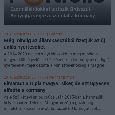
Ezermilliárdokkal tartozik Brüsszel -
Benyújtja végre a számlát a kormány
2016. augusztus 09. 11:40 | Portfolio
Még mindig az államkasszából fizetjük az új
uniós nyerteseket
A 2014-2020-as pénzügyi időszakban még mindig a
magyar költségvetés terhére fizeti ki a kormány az eddigi új
nyerteseket - tájékoztatta a Miniszterelnökség a Magyar
Nemzetet. A legfrissebb statisztikák szerint már 387
milliárd forinton áll a kifizetett összeg számlálója ezzel
2016. augusztus 09. 11:07 |
Weinhardt Attila
szemben a kezdeti előfinanszírozás és az éves előlegek
Elmaradt a tripla magyar siker, de ezt ügyesen
már folyósított összegei 321 milliárd forintot tesznek ki.
elfedte a kormány
Azaz az eddigi összes kifizetés csaknem egészére már
Az előző két évi uniós csúcs után 2015-ben a harmadik
érkezett pénz Brüsszelből.
helyre csúszott vissza Magyarország a gazdaság
méretéhez képest lehívott brüsszeli EU-támogatások
arányában, azaz elmaradt a triplázás - derült ki egy minap