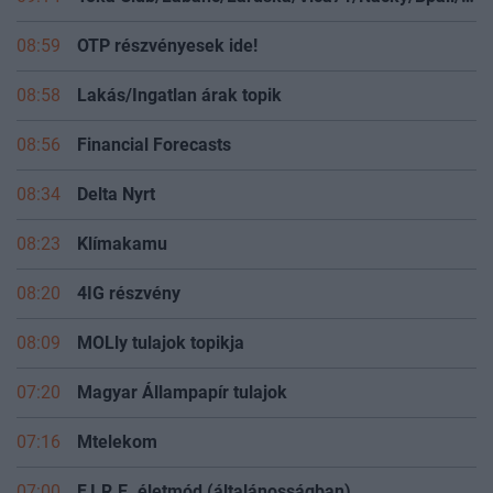
08:59
OTP részvényesek ide!
08:58
Lakás/Ingatlan árak topik
08:56
Financial Forecasts
08:34
Delta Nyrt
08:23
Klímakamu
08:20
4IG részvény
08:09
MOLly tulajok topikja
07:20
Magyar Állampapír tulajok
07:16
Mtelekom
07:00
F.I.R.E. életmód (általánosságban)