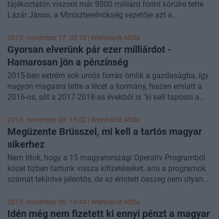
tájékoztatón viszont már 9000 milliárd forint körülre tette
kifizetési számlálónak köze volt ahhoz, hogy extrém jól
Lázár János, a Miniszterelnökség vezetője azt a
alakultak a harmadik negyedévben az államháztartási
keretösszeget, amelyet kalkulációik szerint ki lehet majd
folyamatok, így volt költségvetési mozgástér arra, hogy
fizetni a 2007-2013 uniós fejlesztési ciklus terhére. A
2015. november 17. 05:10 |
Weinhardt Attila
elvileg az EU, gyakorlatilag a magyar kassza terhére
miniszter jelezte: azt javasolja, hogy decemberben vitassa
Gyorsan elverünk pár ezer milliárdot -
költsük a pénzt. Mindezek alapján nagyon valószínű, hogy
meg a parlament az első hétéves fejlesztési ciklus
Hamarosan jön a pénzínség
akiket érint, a maximális bónusz kapják meg a bizonyára
tanulságait. A tanulságok levonására szintén javaslatot
megfeszített második félévi munkájuk alapján.
2015-ben extrém sok uniós forrás ömlik a gazdaságba, így
tett mai előadásában az Állami Számvevőszék elnöke.
nagyon magasra tette a lécet a kormány, hiszen emiatt a
2016-os, sőt a 2017-2018-as évekből is "ki kell taposni a
maximumot". Ez viszont oda vezet, hogy 2019-re a
pénzügyi keret döntő részét elköltheti, így a ténylegesen
2015. november 09. 15:02 |
Weinhardt Attila
2023-ig tartó ciklus második fele forrásínségben telhet.
Megüzente Brüsszel, mi kell a tartós magyar
Három forgatókönyvet vázoltunk fel arra, hogy milyen
sikerhez
pályán haladhat az előttünk álló években az ország.
Nem titok, hogy a 15 magyarországi Operatív Programból
Látványos különbségek következnek.
közel tízben tartunk vissza kifizetéseket, ami a programok
számát tekintve jelentős, de az érintett összeg nem olyan
nagy, hogy veszélybe sodorná a jó idei forráslehívási
eredményt - többek között ezeket mondta el a Portfolio-nak
2015. november 06. 10:44 |
Weinhardt Attila
adott exkluzív interjúban Jakub Adamowicz. Az Európai
Idén még nem fizetett ki ennyi pénzt a magyar