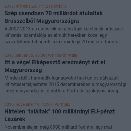
frissített uniós adatbázisból. Ebből a lecsúszásból
2016. március 28. 14:12 | Portfolio
azonban mit sem éreztek idehaza a pályázók, hiszen az
Szép csendben 70 milliárdot átutaltak
itthoni kifizetésekben új rekord született. A kettősség az
Brüsszelből Magyarországra
államháztartáson csapódott le, amelynek extrém mértékű,
A 2007-2013-as uniós ciklus pénzügyi keretének brüsszeli
több mint 1600 milliárd forintos, lyukat kellett átmenetileg
kifizetési számlálója az elmúlt hetekben közel egy
megfinanszíroznia, igaz ebből nagyobb bajunk szerencsére
százalékponttal ugrott, azaz mintegy 70 milliárd forintot
nem lesz. Jó tudni viszont, hogy míg itthon heroikusnak
átutalt a magyar hatóságoknak az Európai Bizottság -
éreztük az EU-támogatások lehívásáért folytatott
figyelt fel a Portfolio a változásra. Ezzel együtt is igaz
2016. január 05. 16:38 |
Weinhardt Attila
küzdelmet, addig ez egyáltalán nem lógott ki a nemzetközi
azonban, hogy az egyik legrosszabbul állunk a teljes 7
Itt a vége! Elképesztő eredményt ért el
trendekből és mindenképpen szükséges volt a
éves keretünk lehívásában és ez a jelek szerint a
Magyarország
forrásvesztés elkerülése érdekében.
Brüsszellel folytatott, sok százmilliárdos elszámolási
Minden idők harmadik legnagyobb havi uniós pályázati
vitáink miatt van így.
kifizetését teljesítette 2015 decemberében a magyarországi
intézményrendszer - derül ki a Portfolio szokásos hónap
eleji összesítéséből. A 284 milliárd forintos összeg azt
jelenti, hogy az egész tavalyi év során 2329 milliárdos
2015. november 19. 15:26 | Portfolio
nettó kifizetés teljesült, ami még a rendkívül magas
Hirtelen "találtak" 100 milliárdnyi EU-pénzt
hivatalos célt is közel 100 milliárddal meghaladta és
Lázárék
természetesen új éves történelmi csúcsnak számít.
November elején még 8900 milliárd forintra, egy mai
Könnyen lehet, hogy az év végén nagyon meglódult