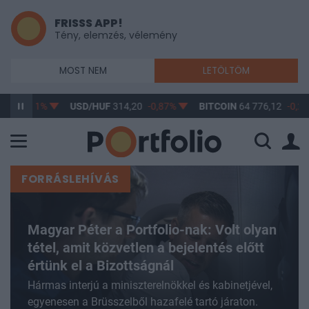
FRISSS APP!
Tény, elemzés, vélemény
MOST NEM
LETÖLTÖM
-0,61%
USD/HUF
314,20
-0,87%
BITCOIN
64 776,12
-0,2%
FORRÁSLEHÍVÁS
Magyar Péter a Portfolio-nak: Volt olyan
tétel, amit közvetlen a bejelentés előtt
értünk el a Bizottságnál
Hármas interjú a miniszterelnökkel és kabinetjével,
egyenesen a Brüsszelből hazafelé tartó járaton.