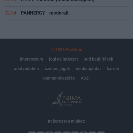
02:54
PANNERGY - moderalt
© 2026 Portfolio
impresszum
jogi nyilatkozat
süti beállítások
adatvédelem
szerzői jogok
médiaajánlat
karrier
kommentkezelés
ÁSZF
Itt keressen minket: