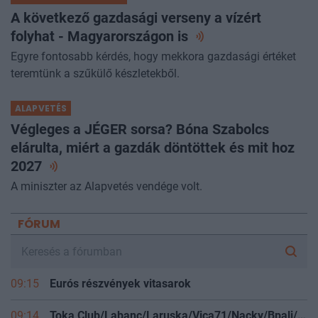
A következő gazdasági verseny a vízért
folyhat - Magyarországon
is
Egyre fontosabb kérdés, hogy mekkora gazdasági értéket
teremtünk a szűkülő készletekből.
ALAPVETÉS
Végleges a JÉGER sorsa? Bóna Szabolcs
elárulta, miért a gazdák döntöttek és mit hoz
2027
A miniszter az Alapvetés vendége volt.
FÓRUM
09:15
Eurós részvények vitasarok
09:14
Toka Club/Labanc/Laruska/Vica71/Nacky/Bpali/Oldrider/Josefernando/Mcbull/Kawaszabi