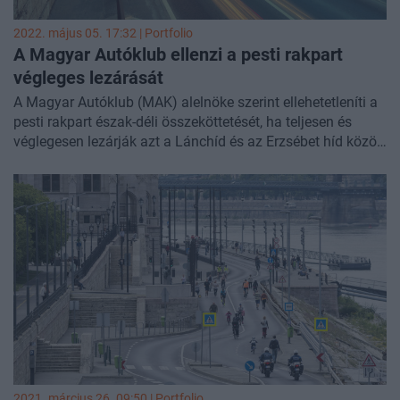
2022. május 05. 17:32 | Portfolio
A Magyar Autóklub ellenzi a pesti rakpart
végleges lezárását
A Magyar Autóklub (MAK) alelnöke szerint ellehetetleníti a
pesti rakpart észak-déli összeköttetését, ha teljesen és
véglegesen lezárják azt a Lánchíd és az Erzsébet híd között
– nyilatkozta az
Indexnek
.
2021. március 26. 09:50 | Portfolio