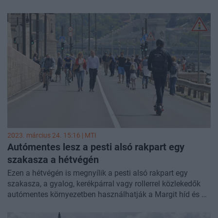
veszett el.
2023. március 24. 15:16 |
MTI
Autómentes lesz a pesti alsó rakpart egy
szakasza a hétvégén
Ezen a hétvégén is megnyílik a pesti alsó rakpart egy
szakasza, a gyalog, kerékpárral vagy rollerrel közlekedők
autómentes környezetben használhatják a Margit híd és az
Irányi utca közötti rakpartszakaszt - közölte a Budapesti
Közlekedési Központ (BKK) pénteken az MTI-vel.