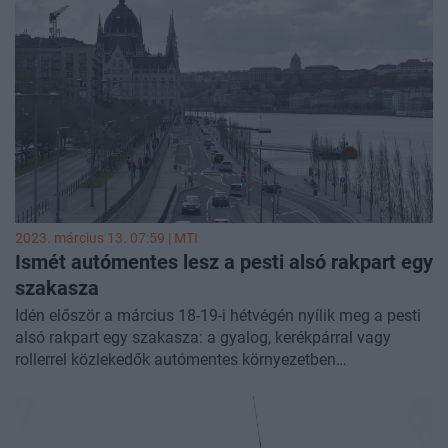
2023. március 13. 07:59 |
MTI
Ismét autómentes lesz a pesti alsó rakpart egy
szakasza
Idén először a március 18-19-i hétvégén nyílik meg a pesti
alsó rakpart egy szakasza: a gyalog, kerékpárral vagy
rollerrel közlekedők autómentes környezetben
használhatják a Margit híd és a Közraktár utca közötti
rakpartot - közölte a Budapesti Közlekedési Központ (BKK)
hétfőn az MTI-vel.