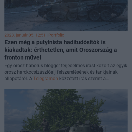
2023. január 05. 12:51 | Portfolio
Ezen még a putyinista haditudósítók is
kiakadtak: érthetetlen, amit Oroszország a
fronton művel
Egy orosz háborús blogger terjedelmes írást közölt az egyik
orosz harckocsizászlóalj felszerelésének és tankjainak
állapotáról. A
Telegramon
közzétett írás szerint a
harckocsik egy része olyan problémákkal küzd, minthogy
nem indul a motorja, a lövege nem tölthető, és a
rendszereinek működését nem lehet ellenőrizni. Az orosz
háborús erőfeszítésekkel kapcsolatos problémákra már
olyan Putyin-párti haditudósítók is felhívják a figyelmet,
mint Alexander Kotsz, aki többek között a kiképzési
hiányosságok új formáiról számol be.