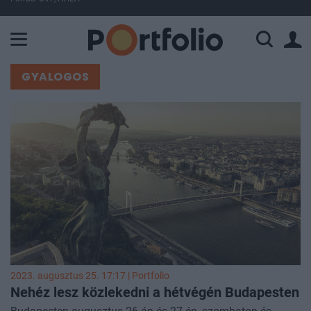
A Paksi Atomerőmű összteljesítménye 225 MW. A Duna vízállá
GYALOGOS
2023. augusztus 25. 17:17 | Portfolio
Nehéz lesz közlekedni a hétvégén Budapesten