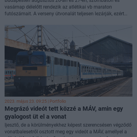
Budapesten augusztus 26-án és 27-én, szombaton és
vasárnap délelőtt rendezik az atlétikai vb maraton
futószámait. A verseny útvonalát teljesen lezárják, ezért
hosszabb ideig nem lehet majd közlekedni több fontos
útvonalon - írja a
Budapesti Közlekedési Központ
(BKK)
2023. május 23. 09:25 | Portfolio
Megrázó videót tett közzé a MÁV, amin egy
gyalogost üt el a vonat
Ijesztő, de a körülményekhez képest szerencsésen végződő
vonatbalesetről osztott meg egy videót a MÁV, amellyel a