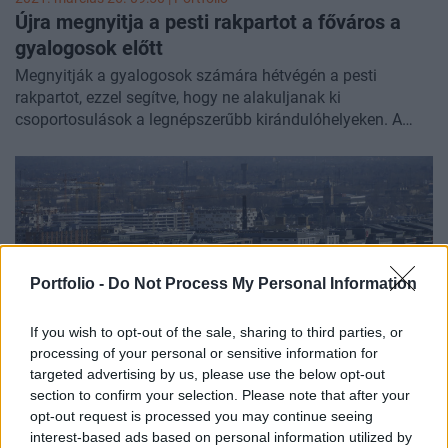
Újra megnyitja a pesti rakpartot a főváros a
gyalogosok előtt
Megnyitják a gyalogosok számára hétvégén a pesti
rakpartot, ezzel segítve, hogy ne alakuljanak ki
csoportosulások a legnépszerűbb kirándulóhelyeken. A
rakpartot érintő beruházások elindításáig ezentúl minden
hétvégén szabad lesz a gyalogosok, sétálók, kerékpárosok
előtt.
Portfolio -
Do Not Process My Personal Information
If you wish to opt-out of the sale, sharing to third parties, or
processing of your personal or sensitive information for
targeted advertising by us, please use the below opt-out
section to confirm your selection. Please note that after your
2020. április 22. 07:50 | Portfolio
opt-out request is processed you may continue seeing
A Lánchíd után felújítják a Petőfi hidat és a
interest-based ads based on personal information utilized by