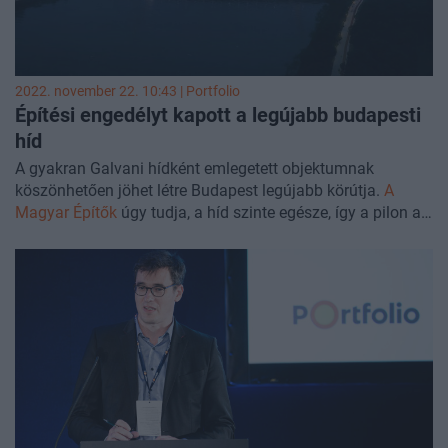
település felszabadítását.
2022. november 22. 10:43 | Portfolio
Építési engedélyt kapott a legújabb budapesti
híd
A gyakran Galvani hídként emlegetett objektumnak
köszönhetően jöhet létre Budapest legújabb körútja.
A
Magyar Építők
úgy tudja, a híd szinte egésze, így a pilon a
merevítőtartó és a ferdekábelek is acélból készülnek.