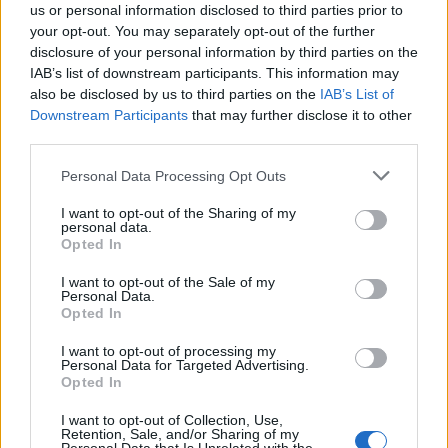
Boráros teret is
us or personal information disclosed to third parties prior to
your opt-out. You may separately opt-out of the further
A Lánchíd után a Petőfi híd lehet a következő dunai átkelő
disclosure of your personal information by third parties on the
a fővárosban, amelynek rekonstrukciójára sor kerülhet - írja
IAB’s list of downstream participants. This information may
a BKK Közleményében. Szeretnék, hogy minél szélesebb
also be disclosed by us to third parties on the
IAB’s List of
körű egyeztetés előzze meg a híd és környezete
Downstream Participants
that may further disclose it to other
felújításhoz kapcsolódó tervek kialakítását, ezért ennek
third parties.
folyamatába a lakosságot is bevonva 2020. április 22-én
társadalmi egyeztetés indul a Petőfi híd és a Boráros tér
Personal Data Processing Opt Outs
átalakításáról. A közlekedési fókuszú kérdésekre adott
válaszokat a BKK felhasználja a felújítás előtt készülő
I want to opt-out of the Sharing of my
personal data.
tanulmányterv végleges kidolgozásakor.
Opted In
I want to opt-out of the Sale of my
Personal Data.
Opted In
I want to opt-out of processing my
Personal Data for Targeted Advertising.
2020. április 21. 17:56 | Portfolio
Opted In
Teljesen átalakítja utcáit Milánó, így készülnek
a koronavírus utáni időkre
I want to opt-out of Collection, Use,
Retention, Sale, and/or Sharing of my
Harmincöt kilométernyi új bicikliút és további