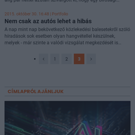
döntés alapján véglegessé vált a kitiltás az alsó
rakpartokról.
2015. október 30. 16:48 | Portfolio
Nem csak az autós lehet a hibás
A nap mint nap bekövetkező közlekedési balesetekről szóló
híradások sok esetben olyan hangvétellel készülnek,
melyek - már szinte a valódi vizsgálat megkezdését is
megelőzően - a járművezetők felelősségére utalnak. A
valóság ezzel szemben nagyon más, amire egy friss
1
2
3
felmérés is rávilágított.
CÍMLAPRÓL AJÁNLJUK