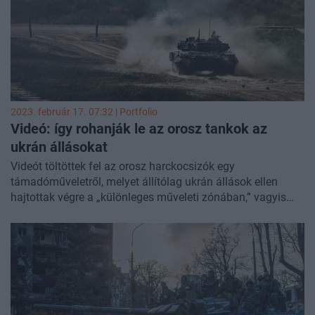
2023. február 17. 07:32 | Portfolio
Videó: így rohanják le az orosz tankok az
ukrán állásokat
Videót töltöttek fel az orosz harckocsizók egy
támadóműveletről, melyet állítólag ukrán állások ellen
hajtottak végre a „különleges műveleti zónában,” vagyis
Ukrajnában.