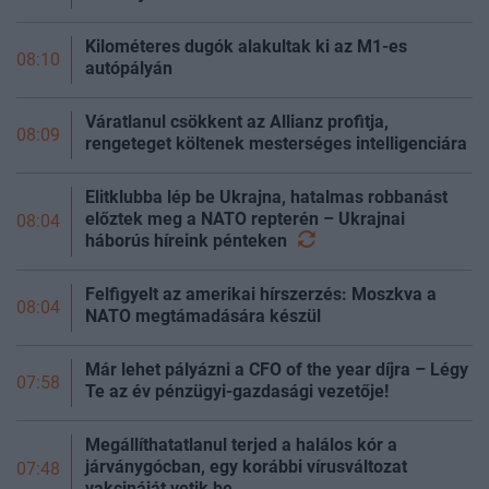
Kilométeres dugók alakultak ki az M1-es
08:10
autópályán
Váratlanul csökkent az Allianz profitja,
08:09
rengeteget költenek mesterséges intelligenciára
Elitklubba lép be Ukrajna, hatalmas robbanást
előztek meg a NATO repterén – Ukrajnai
08:04
háborús híreink
pénteken
Felfigyelt az amerikai hírszerzés: Moszkva a
08:04
NATO megtámadására készül
Már lehet pályázni a CFO of the year díjra – Légy
07:58
Te az év pénzügyi-gazdasági vezetője!
Megállíthatatlanul terjed a halálos kór a
járványgócban, egy korábbi vírusváltozat
07:48
vakcináját vetik be