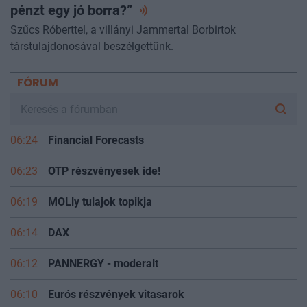
pénzt egy jó
borra?”
Szűcs Róberttel, a villányi Jammertal Borbirtok
társtulajdonosával beszélgettünk.
FÓRUM
06:24
Financial Forecasts
06:23
OTP részvényesek ide!
06:19
MOLly tulajok topikja
06:14
DAX
06:12
PANNERGY - moderalt
06:10
Eurós részvények vitasarok