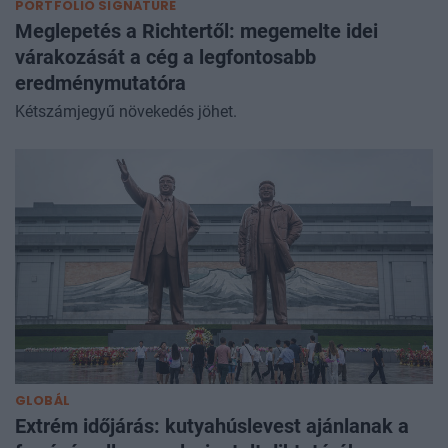
PORTFOLIO SIGNATURE
Meglepetés a Richtertől: megemelte idei
várakozását a cég a legfontosabb
eredménymutatóra
Kétszámjegyű növekedés jöhet.
GLOBÁL
Extrém időjárás: kutyahúslevest ajánlanak a