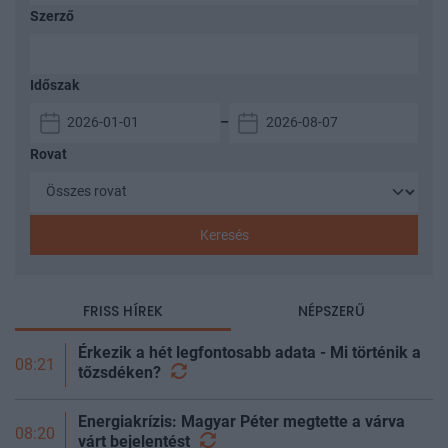
Szerző
Időszak
–
Rovat
Keresés
FRISS HÍREK
NÉPSZERŰ
Érkezik a hét legfontosabb adata - Mi történik a
08:21
tőzsdéken?
Energiakrízis: Magyar Péter megtette a várva
08:20
várt
bejelentést