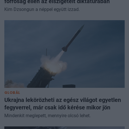
forróság ellen az elszigetelt diktatúrában
Kim Dzsongun a néppel együtt izzad.
GLOBÁL
Ukrajna lekörözheti az egész világot egyetlen
fegyverrel, már csak idő kérése mikor jön
Mindenkit meglepett, mennyire olcsó lehet.