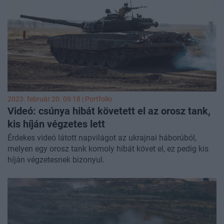
2023. február 20. 09:18 | Portfolio
Videó: csúnya hibát követett el az orosz tank,
kis híján végzetes lett
Érdekes videó látott napvilágot az ukrajnai háborúból,
melyen egy orosz tank komoly hibát követ el, ez pedig kis
híján végzetesnek bizonyul.