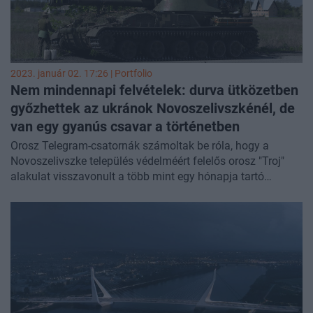
2023. január 02. 17:26 | Portfolio
Nem mindennapi felvételek: durva ütközetben
győzhettek az ukránok Novoszelivszkénél, de
van egy gyanús csavar a történetben
Orosz Telegram-csatornák számoltak be róla, hogy a
Novoszelivszke település védelméért felelős orosz "Troj"
alakulat visszavonult a több mint egy hónapja tartó
ütközetből. A beszámolók szerint az orosz „Troj” alakulat
egységei a visszavonulást gyalogosan hajtották végre,
miután nem állt rendelkezésre megfelelő mennyiségű
szállítójármű. Az orosz fél hozzáteszi azonban azt, hogy a
visszavonuló orosz csapatokat frissebbek váltják a
frontvonalon. Egyes ukrán alakulatok mindeközben
felvételeket osztanak meg a település visszavételéről,
azonban az ukrán vezérkar mindmáig nem erősítette meg a