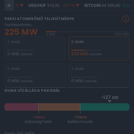
6%
USD/HUF
316,92
-0,01%
BITCOIN
64 300,60
0,06%
BU
PAKSI ATOMERŐMŰ TELJESÍTMÉNYE
Összteljesítmény
225 MW
0 MW
2000 MW
1. blokk
2. blokk
0 MW
225 MW
/ 500 MW
/ 500 MW
3. blokk
4. blokk
0 MW
0 MW
/ 500 MW
/ 500 MW
DUNA VÍZÁLLÁSA PAKSNÁL
-127 cm
-144cm
-134cm
biztonsági határ
leállási küszöb
Forrás: OVF, HAEA