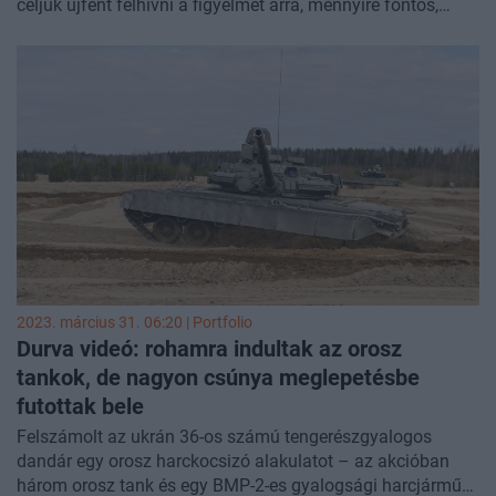
céljuk újfent felhívni a figyelmet arra, mennyire fontos,
hogy a sínek mellett mindig észnél kell lennünk.
2023. március 31. 06:20 | Portfolio
Durva videó: rohamra indultak az orosz
tankok, de nagyon csúnya meglepetésbe
futottak bele
Felszámolt az ukrán 36-os számú tengerészgyalogos
dandár egy orosz harckocsizó alakulatot – az akcióban
három orosz tank és egy BMP-2-es gyalogsági harcjármű