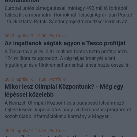
problémával, az egyre több és egyre lepusztultabb üresen
Európai uniós támogatással, mintegy 493 millió forintból
álló üzlethelyiség problémájával foglalkozunk.
fejlesztik a mórahalmi Homokhát Térségi Agrár-Ipari Parkot
Elemzésünkhöz segítségül hívtuk az érintett
- tájékoztatta Pataki Sándor projektmenedzser kedden az
önkormányzatokat, ingatlanpiaci elemzőket, és egy komoly
MTI-t.
üzlethálózattal rendelkező kereskedőt is, az ineraktív
2013. április 17. 10:00 | Portfolio
térképünkön pedig végignézhetik a Körút üres üzleteit.
Az ingatlanok vágták agyon a Tesco profitját
A Tesco tavalyi évi 2,81 milliárd fontos nettó profitja idén
124 millióra zsugorodott. A cég teljesítményét a brit
ingatlanjai és a tönkrement amerikai lánca hozta össze, írja
a marketwatch.
2013. április 16. 11:28 | Portfolio
Mikor lesz Olimpiai Központunk? - Még egy
lépéssel közelebb
A Nemzeti Olimpiai Központ és a budapesti Istvánmező
fejlesztésével kapcsolatos nagy ívű beruházási programról
közölt újabb információkat a kormány a Magyar
Közlönyben. A beruházási program során új Nemzeti
Stadion létesül a jelenlegi Puskás Ferenc Stadion
2013. április 15. 14:16 | Portfolio
rekonstrukciójával és átépítésével, a jelenlegi létesítmények