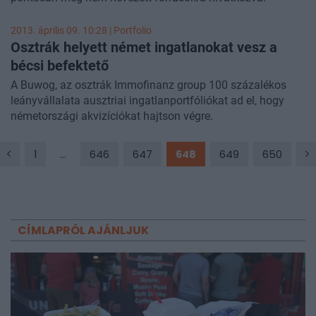
2013. április 09. 10:28 | Portfolio
Osztrák helyett német ingatlanokat vesz a
bécsi befektető
A Buwog, az osztrák Immofinanz group 100 százalékos
leányvállalata ausztriai ingatlanportfóliókat ad el, hogy
németországi akvizíciókat hajtson végre.
1
...
646
647
648
649
650
CÍMLAPRÓL AJÁNLJUK