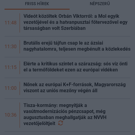
FRISS HÍREK
NÉPSZERŰ
Videót közöltek Orbán Viktorról: a Mol egyik
vezetőjével és a hatvanpusztai főtervezővel egy
11:48
társaságban volt Szerbiában
Brutális erejű tájfun csap le az ázsiai
11:30
nagyhatalomra, teljesen megbénult a közlekedés
Elérte a kritikus szintet a szárazság: sós víz önti
11:15
el a termőföldeket ezen az európai vidéken
Nőnek az európai K+F-források, Magyarország
11:00
viszont az uniós mezőny végén áll
Tisza-kormány: megnyitják a
vasútmodernizációs pénzcsapot, még
10:36
augusztusban meghallgatják az NVVH
vezetőjelöltjeit