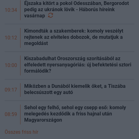
Éjszaka kitört a pokol Odesszában, Bergorodot
pedig az ukránok lövik - Háborús híreink
10:34
vasárnap
Kimondták a szakemberek: komoly veszélyt
rejtenek az elviteles dobozok, de mutatjuk a
10:12
megoldást
Kiszabadulhat Oroszország szorításából az
elfeledett nyersanyagóriás: új befektetési sztori
10:00
formálódik?
Miközben a Dunából kiemelik őket, a Tiszába
09:17
belecsúszott egy autó
Sehol egy felhő, sehol egy csepp eső: komoly
melegedés kezdődik a friss hajnal után
08:59
Magyarországon
Összes friss hír