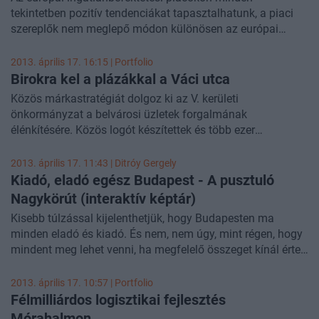
Pálmaszigettel és Burj Al Arabbal, elfeledett, talán soha
tekintetben pozitív tendenciákat tapasztalhatunk, a piaci
nem látott képekkel és történettel.
szereplők nem meglepő módon különösen az európai
központi piacokban bíznak, a kelet-európai régión belül
pedig Lengyelország az egyértelmű befutó - összegezték
2013. április 17. 16:15 | Portfolio
általános tapasztalataikat a CBRE nemzetközi és hazai
Birokra kel a plázákkal a Váci utca
szakértői egy mai sajtóeseményen.
Közös márkastratégiát dolgoz ki az V. kerületi
önkormányzat a belvárosi üzletek forgalmának
élénkítésére. Közös logót készítettek és több ezer
példányban megjelenő ingyenes brandmagazint
helyeznének el az üzletekben, amely az üzletek előtti
2013. április 17. 11:43 |
Ditróy Gergely
lábtörlőkön és 3D-s hologram matricaként a portálokon is
Kiadó, eladó egész Budapest - A pusztuló
megjelenne - adta hírül az MTI.
Nagykörút (interaktív képtár)
Kisebb túlzással kijelenthetjük, hogy Budapesten ma
minden eladó és kiadó. És nem, nem úgy, mint régen, hogy
mindent meg lehet venni, ha megfelelő összeget kínál érte
az ember. Ma úgy eladóak és kiadóak az irodaházak,
üzlethelyiségek, lakások, raktárak, hogy senki sem áll sorba
2013. április 17. 10:57 | Portfolio
érte, hogy megszerezze. Most a városképet leginkább
Félmilliárdos logisztikai fejlesztés
csúfító, és az élhetőség érzetét komolyan befolyásoló
Mórahalmon