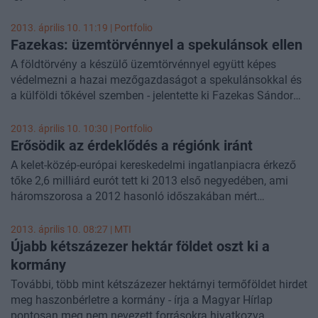
komplexumot kivitelező konzorcium 11,45 milliárd forintos
ajánlattal nyerte el a munkát.
2013. április 10. 11:19 | Portfolio
Fazekas: üzemtörvénnyel a spekulánsok ellen
A földtörvény a készülő üzemtörvénnyel együtt képes
védelmezni a hazai mezőgazdaságot a spekulánsokkal és
a külföldi tőkével szemben - jelentette ki Fazekas Sándor
vidékfejlesztési miniszter a Békés megyei agrárkamara
gazdálkodói fórumán, írja az MTI.
2013. április 10. 10:30 | Portfolio
Erősödik az érdeklődés a régiónk iránt
A kelet-közép-európai kereskedelmi ingatlanpiacra érkező
tőke 2,6 milliárd eurót tett ki 2013 első negyedében, ami
háromszorosa a 2012 hasonló időszakában mért
összegnek és a legmagasabb 2008 első negyedéve óta. -
derül ki a CBRE legfrissebb kutatási adataiból.
2013. április 10. 08:27 |
MTI
Újabb kétszázezer hektár földet oszt ki a
kormány
További, több mint kétszázezer hektárnyi termőföldet hirdet
meg haszonbérletre a kormány - írja a Magyar Hírlap
pontosan meg nem nevezett forrásokra hivatkozva.