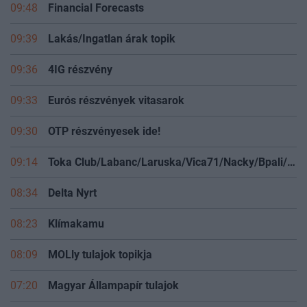
09:48
Financial Forecasts
09:39
Lakás/Ingatlan árak topik
09:36
4IG részvény
09:33
Eurós részvények vitasarok
09:30
OTP részvényesek ide!
09:14
Toka Club/Labanc/Laruska/Vica71/Nacky/Bpali/Oldrider/Josefernando/Mcbull/Kawaszabi
08:34
Delta Nyrt
08:23
Klímakamu
08:09
MOLly tulajok topikja
07:20
Magyar Állampapír tulajok