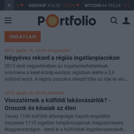
-0,61%
USD/HUF
314,20
-0,87%
BITCOIN
64 765,24
-0,22%
INGATLAN
2013. április 19. 10:50 | PropertyEU
Négyéves rekord a régiós ingatlanpiacokon
2013 első negyedévében az ingatlanbefektetések
volumene a kelet-közép-európai régióban elérte a 2,6
milliárd eurót. A régiós piacokra érkező tőke az idei év első
három hónapjában a tavalyi első negyedév volumeneinek
mintegy háromszorosára rúg. A számok arról tanúskodnak,
2013. április 19. 09:55 | Portfolio
hogy befektetők favoritja továbbra is Oroszország és
Visszatérnek a külföldi lakásvásárlók? -
Lengyelország - derül ki a CBRE legfrissebb elemzéséből.
Oroszok és kínaiak az élen
Tavaly 1186 külföldi állampolgár kapott engedélyt
összesen 1110 ingatlan tulajdonjogának megszerzésére
Magyarországon - derül ki a külföldiek ingatlanszerzését