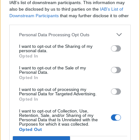
IAB’s list of downstream participants. This information may
also be disclosed by us to third parties on the
IAB’s List of
Downstream Participants
that may further disclose it to other
GAZDASÁG
third parties.
Sehol egy felhő, sehol egy csepp eső: komoly
melegedés kezdődik a friss hajnal után
Personal Data Processing Opt Outs
Magyarországon
I want to opt-out of the Sharing of my
Átmenetileg még melegebb lesz a hét elején.
personal data.
Opted In
I want to opt-out of the Sale of my
Personal Data.
Opted In
I want to opt-out of processing my
Personal Data for Targeted Advertising.
Opted In
I want to opt-out of Collection, Use,
Retention, Sale, and/or Sharing of my
Personal Data that Is Unrelated with the
Purposes for which it was collected.
Opted Out