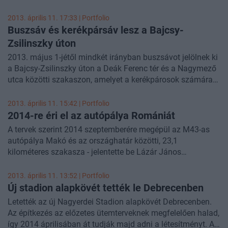
magasabb bérleti díjat nem hoznak a patinás épületek, de
a kiadhatóságuk sok esetben könnyebb, ami a mai piacon
2013. április 11. 17:33 | Portfolio
nagy hozzáadott értéket jelent. Az Ingatlanfejlesztői
Buszsáv és kerékpársáv lesz a Bajcsy-
Kerekasztal Egyesület (IFK)hazai műemlékvédelemről, a
Zsilinszky úton
műemlék épületekkel összefüggő ingatlanfejlesztési és
2013. május 1-jétől mindkét irányban buszsávot jelölnek ki
építészeti kihívásokról, problémákról tartott konferenciát.
a Bajcsy-Zsilinszky úton a Deák Ferenc tér és a Nagymező
Az IFK változtatna a jelenlegi szabályozási környezeten.
utca közötti szakaszon, amelyet a kerékpárosok számára
is megnyitnak.
2013. április 11. 15:42 | Portfolio
2014-re éri el az autópálya Romániát
A tervek szerint 2014 szeptemberére megépül az M43-as
autópálya Makó és az országhatár közötti, 23,1
kilométeres szakasza - jelentette be Lázár János
Miniszterelnökséget vezető államtitkár csütörtökön Makón.
Az M43-as autópályához a román sztrádaszakasz viszont
2013. április 11. 13:52 | Portfolio
várhatóan nem készül el a tervezett 2014-es határidőrev -
Új stadion alapkövét tették le Debrecenben
adta hírül az MTI.
Letették az új Nagyerdei Stadion alapkövét Debrecenben.
Az építkezés az előzetes ütemterveknek megfelelően halad,
így 2014 áprilisában át tudják majd adni a létesítményt. A