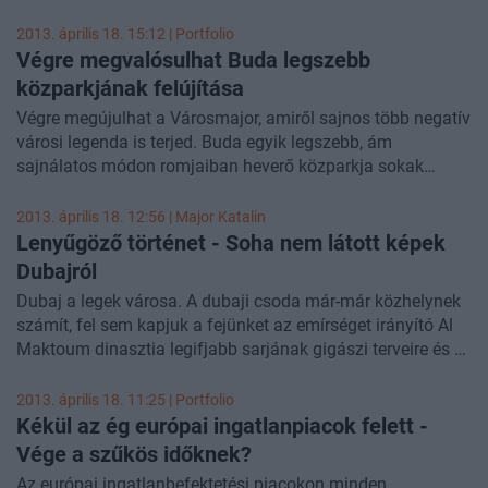
engedélyező hatóságok adatszolgáltatásából. A
kormányzati holnapon közzétett összesítés szerint a
2013. április 18. 15:12 | Portfolio
legtöbb vásárló orosz állampolgár volt, a legnépszerűbbek
Végre megvalósulhat Buda legszebb
pedig a budapesti ingatlanok.
közparkjának felújítása
Végre megújulhat a Városmajor, amiről sajnos több negatív
városi legenda is terjed. Buda egyik legszebb, ám
sajnálatos módon romjaiban heverő közparkja sokak
számára egyet jelent a környéki bűnözéssel, mocsokkal.
Ám a hírek szerint már csak pár hónap és indulhat a
2013. április 18. 12:56 | Major Katalin
felújítás, legalábbis ezt írja a kerületről szóló
blogjában
Lenyűgöző történet - Soha nem látott képek
Váczi János, Hegyvidék alpolgármestere.
Dubajról
Dubaj a legek városa. A dubaji csoda már-már közhelynek
számít, fel sem kapjuk a fejünket az emírséget irányító Al
Maktoum dinasztia legifjabb sarjának gigászi terveire és a
megalomán ingatlanfejlesztésekre. Hiszen jobb esetben
100 emberből 99-nek Dubajról a rekord sebességgel épülő
2013. április 18. 11:25 | Portfolio
felhőkarcoló-erdők és a városnyi ingatlanprojektek jutnak
Kékül az ég európai ingatlanpiacok felett -
eszébe. Mi azonban úgy döntöttünk, ezeket már nem
Vége a szűkös időknek?
mutatnánk be - a dubaji csoda másképp, kevesebb
Az európai ingatlanbefektetési piacokon minden