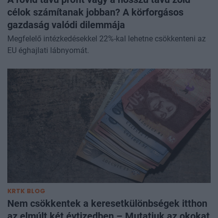
célok számítanak jobban? A körforgásos
gazdaság valódi dilemmája
Megfelelő intézkedésekkel 22%-kal lehetne csökkenteni az
EU éghajlati lábnyomát.
KRTK BLOG
Nem csökkentek a keresetkülönbségek itthon
az elmúlt két évtizedben – Mutatjuk az okokat