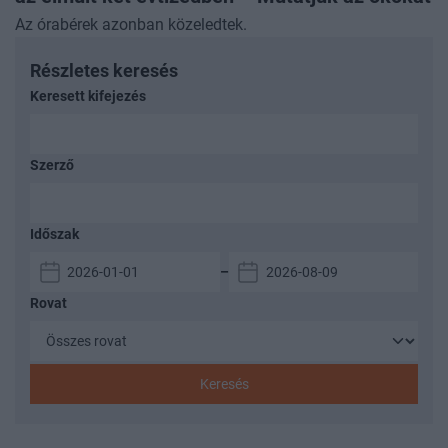
Az órabérek azonban közeledtek.
Részletes keresés
Keresett kifejezés
Szerző
Időszak
–
Rovat
Keresés