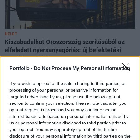
ÜZLET
Kiszabadulhat Oroszország szorításából az
elfeledett nyersanyagóriás: új befektetési
sztori formálódik?
Olcsó részvénypiaccal.
Portfolio -
Do Not Process My Personal Information
If you wish to opt-out of the sale, sharing to third parties, or
processing of your personal or sensitive information for
targeted advertising by us, please use the below opt-out
section to confirm your selection. Please note that after your
opt-out request is processed you may continue seeing
interest-based ads based on personal information utilized by
us or personal information disclosed to third parties prior to
your opt-out. You may separately opt-out of the further
disclosure of your personal information by third parties on the