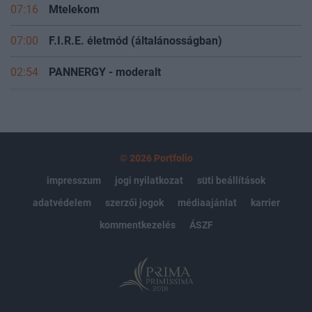
07:16
Mtelekom
07:00
F.I.R.E. életmód (általánosságban)
02:54
PANNERGY - moderalt
© 2026 Portfolio
impresszum
jogi nyilatkozat
süti beállítások
adatvédelem
szerzői jogok
médiaajánlat
karrier
kommentkezelés
ÁSZF