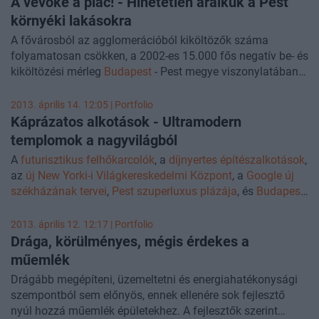
A vevőké a piac! - Hihetetlen áralkuk a Pest
pedig megújításra kerülnek. A stadion legfelső szintjén
környéki lakásokra
kivilágítható panoráma futópálya létrehozását tervezik, és
A fővárosból az agglomerációból kiköltözők száma
a Puskás Stadiont egy legmagasabb UEFA kategóriájú,
folyamatosan csökken, a 2002-es 15.000 fős negatív be- és
legalább 65 000 fő befogadására alkalmas,
kiköltözési mérleg
Budapest
- Pest megye viszonylatában
multifunkcionális sportközponttá építenék át.
mára harmadára olvadt. Az agglomeráció ingatlanpiacát
az átlagosnál nagyobb, 16-18 százalékos teljes
2013. április 14. 12:05 | Portfolio
árengedmény, családi házak esetében 10-12 százalékos
Káprázatos alkotások - Ultramodern
árcsökkenés és magas értékesítési idő jellemzi. A
templomok a nagyvilágból
forgalomban az országos átlagnál valamivel nagyobb
A
futurisztikus felhőkarcolók
, a
díjnyertes építészalkotások
,
visszaesést elszenvedett piacnak nagy szüksége lenne a
az
új New Yorki-i Világkereskedelmi Központ
, a
Google új
keresletélénkítő állami intézkedések pozitív hatására, de
székházának tervei
,
Pest szuperluxus plázája
, és
Budapest
egyelőre nem látható a trendforduló - áll az Otthon Centrum
legdrágább lakásai
nak fotós összefoglalói után, most a
legfrissebb elemzésében.
legmodernebb templomokat gyűjtöttük egy csokorba az
2013. április 12. 12:17 | Portfolio
építészetre és dizájnra fókuszáló Dezeen magazin
Drága, körülményes, mégis érdekes a
segítségével. Lenyűgöző alkotások képei a nagyvilágból.
műemlék
Drágább megépíteni, üzemeltetni és energiahatékonysági
szempontból sem előnyös, ennek ellenére sok fejlesztő
nyúl hozzá műemlék épületekhez. A fejlesztők szerint