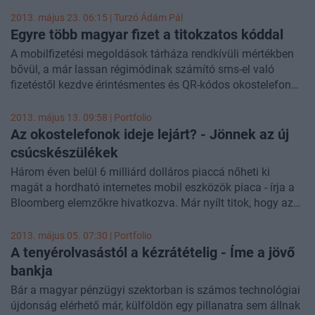
konferencián a vezérigazgató közölte, hogy számos olyan
készülékkel készül a piacra, ami megváltoztathatja az
2013. május 23. 06:15 |
Turzó Ádám Pál
iparágat, köztük hordható eszközökkel, ami a trend új
Egyre több magyar fizet a titokzatos kóddal
irányát jelenti az elektronikai cikkek terén.
A mobilfizetési megoldások tárháza rendkívüli mértékben
bővül, a már lassan régimódinak számító sms-el való
fizetéstől kezdve érintésmentes és QR-kódos okostelefonos
tranzakciókat is lehet már kezdeményezni. Azonban míg a
magyar
NFC-s mobiltárca
tesztelése csak idén nyáron
2013. május 13. 09:58 | Portfolio
várható, a MasterCard Mobile (MCM) QR-kódos megoldása
Az okostelefonok ideje lejárt? - Jönnek az új
már több mint másfél éve elérhető. A két alkalmazás
csúcskészülékek
azonban sokkal kevésbé vetélytársa, mint inkább
Három éven belül 6 milliárd dolláros piaccá nőheti ki
kiegészítője egymásnak. Mire jó a QR-kód, és hogyan lehet
magát a hordható internetes mobil eszközök piaca - írja a
fizetni vele?
Bloomberg elemzőkre hivatkozva. Már nyílt titok, hogy az
Apple és a Samsung okosórát fejleszt, a Google pedig egy
okosszemüveget dob piacra, de ezek az új készülékek az
2013. május 05. 07:30 | Portfolio
alkalmazásfejlesztőknek is komoly piacot teremtenek.
A tenyérolvasástól a kézrátételig - Íme a jövő
bankja
Bár a magyar pénzügyi szektorban is számos technológiai
újdonság elérhető már, külföldön egy pillanatra sem állnak