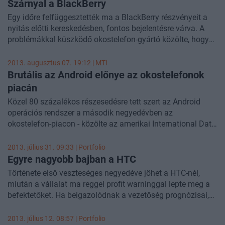
várnak, hogy a 4G-hálózatok kiépítése fellendítse az
Szárnyal a BlackBerry
iparágat, amely évek óta a költekezés hanyatlása miatt
Egy időre felfüggesztették ma a BlackBerry részvényeit a
szenved.
nyitás előtti kereskedésben, fontos bejelentésre várva. A
problémákkal küszködő okostelefon-gyártó közölte, hogy
felállított egy bizottságot, amelynek feladata a stratégiai
lehetőségek vizsgálata, akár a cég eladása is szóba jöhet.
2013. augusztus 07. 19:12 |
MTI
Már múlt héten felröppentek olyan pletykák, miszerint a
Brutális az Android előnye az okostelefonok
kanadai cég részvényeit kivezethetik a tőzsdéről, de akkor a
piacán
menedzsment még nem kommentálta az értesüléseket.
Közel 80 százalékos részesedésre tett szert az Android
operációs rendszer a második negyedévben az
okostelefon-piacon - közölte az amerikai International Data
Corporation (IDC) informatikai és távközlési piackutató
vállalat.
2013. július 31. 09:33 | Portfolio
Egyre nagyobb bajban a HTC
Története első veszteséges negyedéve jöhet a HTC-nél,
miután a vállalat ma reggel profit warninggal lepte meg a
befektetőket. Ha beigazolódnak a vezetőség prognózisai,
akkor a HTC sorozatban a nyolcadik olyan negyedévről
számolhat majd be, amikor csökkennek a bevételek.
2013. július 12. 08:57 | Portfolio