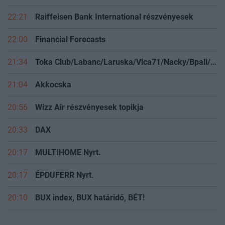
22:21
Raiffeisen Bank International részvényesek
22:00
Financial Forecasts
21:34
Toka Club/Labanc/Laruska/Vica71/Nacky/Bpali/Oldrider/Josefernando/Mcbull/Kawaszabi
21:04
Akkocska
20:56
Wizz Air részvényesek topikja
20:33
DAX
20:17
MULTIHOME Nyrt.
20:17
ÉPDUFERR Nyrt.
20:10
BUX index, BUX határidő, BÉT!