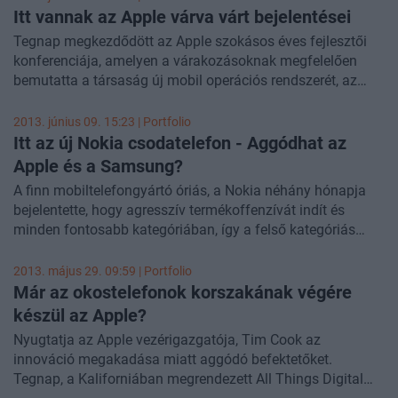
pozícióját az okostelefonok piacán. Elemzők szerint a
Itt vannak az Apple várva várt bejelentései
navigációs funkciók lesznek az elsődleges platformjai a
Tegnap megkezdődött az Apple szokásos éves fejlesztői
felhasználók számára ahhoz, hogy hozzáférjenek az
konferenciája, amelyen a várakozásoknak megfelelően
információkhoz és a szolgáltatásokhoz, így a kulcsot
bemutatta a társaság új mobil operációs rendszerét, az
jelentik a mobil hirdetési bevételekhez.
iOS7-et, valamint bejelentette, hogy streaming
zeneszolgáltatást indít. Az Apple árfolyama Tim Cook
2013. június 09. 15:23 | Portfolio
beszédét megelőzően még 1% körüli pluszban tartózkodott,
Itt az új Nokia csodatelefon - Aggódhat az
a nap második felében azonban a romló befektetői
Apple és a Samsung?
hangulat közepette lefordultak a részvények, a kereskedést
A finn mobiltelefongyártó óriás, a Nokia néhány hónapja
végül 0,7%-os csökkenéssel fejezték be.
bejelentette, hogy agresszív termékoffenzívát indít és
minden fontosabb kategóriában, így a felső kategóriás
okostelefonok és a tabletek piacán is jelen kíván lenni. A
legfrissebb hírek szerint a finnek elkészültek az újabb
2013. május 29. 09:59 | Portfolio
csúcsmobiljukkal, amelybe elképesztően jó minőségű
Már az okostelefonok korszakának végére
kamerát szereltek. A készülék tesztelése állítólag már zajlik,
készül az Apple?
nemsokára piacra kerülhet az új csodamobil.
Nyugtatja az Apple vezérigazgatója, Tim Cook az
innováció megakadása miatt aggódó befektetőket.
Tegnap, a Kaliforniában megrendezett All Things Digital