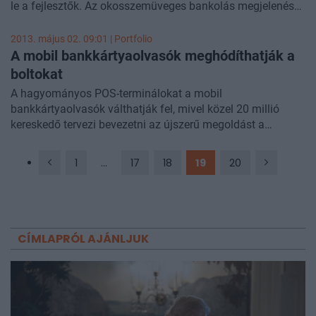
le a fejlesztők. Az okosszemüveges bankolás megjelenése
mellett az alternatív gyógyászatból átvett kézrátétellel is
lehet már fizetni. Készpénz nélküli vagy éppen
2013. május 02. 09:01 | Portfolio
hazugságvizsgálóval működő bankautomaták is léteznek
A mobil bankkártyaolvasók meghódíthatják a
már, az érintésmentes készpénzfelvételt támogató ATM-ek
boltokat
is újdonságnak számítanak. Az okoseszközök terjedése is
A hagyományos POS-terminálokat a mobil
számos innovatív alkalmazás és fizetési mód megjelenését
bankkártyaolvasók válthatják fel, mivel közel 20 millió
tette lehetővé. A Portfolio.hu csokorba gyűjtötte az elmúlt
kereskedő tervezi bevezetni az újszerű megoldást a
fél év mindazon érdekes megoldásait, amelyek a pénzügyi
közeljövőben - derül ki a Javelin kutatócég felméréséből.
szektort is érintik.
Évente összesen 1,1 ezer milliárd dollárral nőhet a kártyás
1
...
17
18
19
20
vásárlások összértéke az új eszközök elterjedése miatt - írja
a banktech.com.
CÍMLAPRÓL AJÁNLJUK