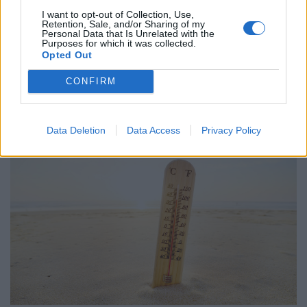
I want to opt-out of Collection, Use,
Retention, Sale, and/or Sharing of my
Personal Data that Is Unrelated with the
Purposes for which it was collected.
GLOBÁL
Opted Out
Ennyit a Béketanács nagy tervéről? Izrael
egyértelmű nemet mondott - Az egész alku
CONFIRM
borulhat
Jeruzsálem hallani sem akar az új javaslatról.
Data Deletion
Data Access
Privacy Policy