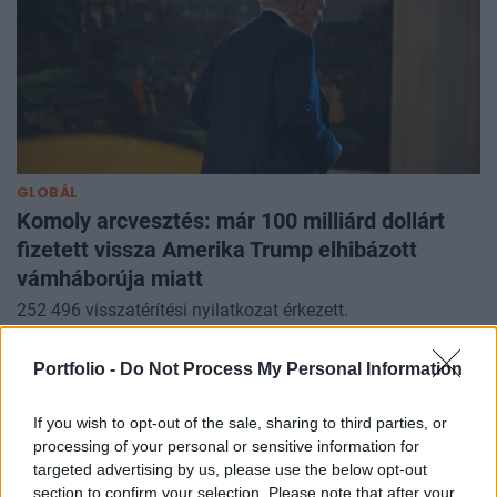
GLOBÁL
Komoly arcvesztés: már 100 milliárd dollárt
fizetett vissza Amerika Trump elhibázott
vámháborúja miatt
252 496 visszatérítési nyilatkozat érkezett.
Portfolio -
Do Not Process My Personal Information
If you wish to opt-out of the sale, sharing to third parties, or
processing of your personal or sensitive information for
targeted advertising by us, please use the below opt-out
section to confirm your selection. Please note that after your