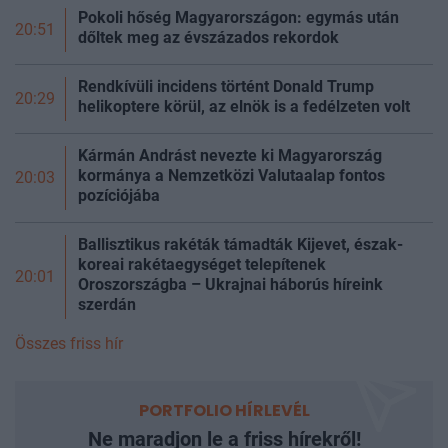
Pokoli hőség Magyarországon: egymás után
20:51
dőltek meg az évszázados rekordok
Rendkívüli incidens történt Donald Trump
20:29
helikoptere körül, az elnök is a fedélzeten volt
Kármán Andrást nevezte ki Magyarország
kormánya a Nemzetközi Valutaalap fontos
20:03
pozíciójába
Ballisztikus rakéták támadták Kijevet, észak-
koreai rakétaegységet telepítenek
20:01
Oroszországba – Ukrajnai háborús híreink
szerdán
Összes friss hír
PORTFOLIO HÍRLEVÉL
Ne maradjon le a friss hírekről!