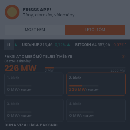
FRISSS APP!
Tény, elemzés, vélemény
MOST NEM
LETÖLTÖM
13%
USD/HUF
313,46
0,12%
BITCOIN
64 557,96
-0,07%
B
PAKSI ATOMERŐMŰ TELJESÍTMÉNYE
Összteljesítmény
226 MW
0 MW
2000 MW
1. blokk
2. blokk
0 MW
226 MW
/ 500 MW
/ 500 MW
3. blokk
4. blokk
0 MW
0 MW
/ 500 MW
/ 500 MW
DUNA VÍZÁLLÁSA PAKSNÁL