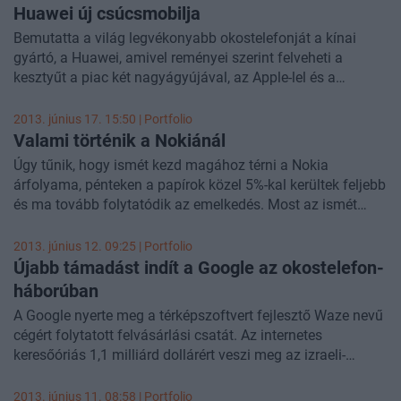
Huawei új csúcsmobilja
szavazás a cikk alján található)
Bemutatta a világ legvékonyabb okostelefonját a kínai
gyártó, a Huawei, amivel reményei szerint felveheti a
kesztyűt a piac két nagyágyújával, az Apple-lel és a
Samsunggal. A hírek szerint Európában júliustól lesz
megvásárolható az okostelefon.
2013. június 17. 15:50 | Portfolio
Valami történik a Nokiánál
Úgy tűnik, hogy ismét kezd magához térni a Nokia
árfolyama, pénteken a papírok közel 5%-kal kerültek feljebb
és ma tovább folytatódik az emelkedés. Most az ismét
fellángoló felvásárlási spekulációk fűtik a szárnyalást, de a
befektetők bízhatnak a közelgő új csúcsmobilban és a
2013. június 12. 09:25 | Portfolio
turnaround-sztoriban is.
Újabb támadást indít a Google az okostelefon-
háborúban
A Google nyerte meg a térképszoftvert fejlesztő Waze nevű
cégért folytatott felvásárlási csatát. Az internetes
keresőóriás 1,1 milliárd dollárért veszi meg az izraeli-
amerikai vállalatot, amelyre többek között a Facebook és
az Apple is licitált. A Google ezzel is megerősítheti vezető
2013. június 11. 08:58 | Portfolio