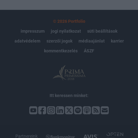
© 2026 Portfolio
impresszum
jogi nyilatkozat
süti beállítások
adatvédelem
szerzői jogok
médiaajánlat
karrier
kommentkezelés
ÁSZF
Itt keressen minket:
Partnereink