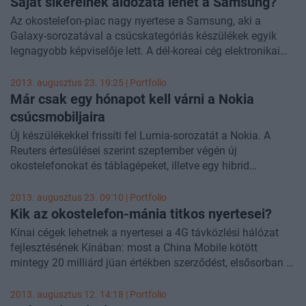
Saját sikereinek áldozata lehet a Samsung?
Az okostelefon-piac nagy nyertese a Samsung, aki a
Galaxy-sorozatával a csúcskategóriás készülékek egyik
legnagyobb képviselője lett. A dél-koreai cég elektronikai
divíziójának vezetője mégis aggódik, hogy a Samsung
"elbízza magát" és saját sikereinek áldozatává válik.
2013. augusztus 23. 19:25 | Portfolio
Már csak egy hónapot kell várni a Nokia
csúcsmobiljaira
Új készülékekkel frissíti fel Lumia-sorozatát a Nokia. A
Reuters értesülései szerint szeptember végén új
okostelefonokat és táblagépeket, illetve egy hibrid
készüléket, úgynevezett "phabletet" mutathat be New
Yorkban. A cég, amely az utóbbi években lemaradt a
2013. augusztus 23. 09:10 | Portfolio
mobilpiaci versenyben, valóságos termékoffenzívát indított
Kik az okostelefon-mánia titkos nyertesei?
az elmúlt hónapokban, hogy valamennyit visszarezzen
Kínai cégek lehetnek a nyertesei a 4G távközlési hálózat
elvesztett piaci részesedéséből.
fejlesztésének Kínában: most a China Mobile kötött
mintegy 20 milliárd jüan értékben szerződést, elsősorban a
helyi eszközgyártókkal. A világ vezető távközlési-eszköz
gyártója, az Ericsson és kínai szektortársa, a Huawei is arra
2013. augusztus 12. 14:18 | Portfolio