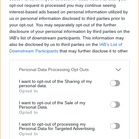
opt-out request is processed you may continue seeing
interest-based ads based on personal information utilized by
us or personal information disclosed to third parties prior to
your opt-out. You may separately opt-out of the further
disclosure of your personal information by third parties on the
GAZDASÁG
IAB’s list of downstream participants. This information may
Megszólalt Magyar Péter: itt vannak a 868
also be disclosed by us to third parties on the
IAB’s List of
Downstream Participants
that may further disclose it to other
milliárdos energiafejlesztési program részletei
third parties.
A Duna vízállása Paksnál lassan emelkedik, az atomerőmű
működése biztonságos.
Personal Data Processing Opt Outs
I want to opt-out of the Sharing of my
personal data.
Opted In
I want to opt-out of the Sale of my
Personal Data.
Opted In
I want to opt-out of processing my
Personal Data for Targeted Advertising.
Opted In