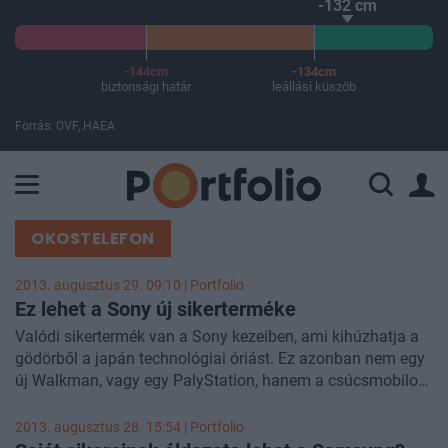
-132 cm
-144cm
-134cm
biztonsági határ
leállási küszöb
Forrás: OVF, HAEA
A Paksi Atomerőmű összteljesítménye 226 MW. A Duna vízállá
OKOSTELEFON
2013. augusztus 29. 09:10 | Portfolio
Ez lehet a Sony új sikerterméke
Valódi sikertermék van a Sony kezeiben, ami kihúzhatja a
gödörből a japán technológiai óriást. Ez azonban nem egy
új Walkman, vagy egy PalyStation, hanem a csúcsmobilok
gyártóinak, mint az Apple, vagy a Samsung készülékeiben
található meg - írja a Bloomberg. A társaság chipjét
2013. augusztus 28. 15:54 | Portfolio
használják ugyanis a legújabb csúcsmobiljaikban.