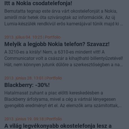
Itt a Nokia csodatelefonja!
Bemutatta tegnap este árva várt okostelefonját a Nokia,
amiről már hetek óta szivárogtak az információk. Az új
Lumia-készülék rendkívül erős kamerájával tűnik majd ki a
tömegből, ugyanis hatalmas felbontású, 41 MP
fényképezőgéppel büszkélkedhet. A készülék július végétől
2013. július 04. 10:25 | Portfolio
lesz megvásárolható az Egyesült Államokban.
Melyik a legjobb Nokia telefon? Szavazz!
A 3210-es a király! Nem, a 6310-es mindent vitt! A
Communicator volt a császár a kihajtható billentyűzetével!
Hát, nem könnyen jutunk dűlőre a szerkesztőségben a nagy
Nokiákkal kapcsolatban, a régi kütyük azonban valahogy
mindenkit foglalkoztatnak. Az olvasói visszajelzések
2013. június 28. 13:01 | Portfolio
alapján úgy tűnik, nem csak minket érdekel a téma, egész
Blackberry: -30%!
sokan gondolhatnak nosztalgikusan korábbi Nokiáikra,
Hatalmasat zuhant a piac előtti kereskedésben a
figyelik még mindig a finn gyártóval kapcsolatos híreket és
Blackberry árfolyama, mivel a cég a vártnál lényegesen
titokban várnak arra, hogy a Nokia ismét régi fényében
gyengébb eredményt ért el. Az elemzők arra számítottak,
tündököljön. Ezért most egy kis múltidézésre hívjuk az
hogy profitot ér el a cég, ezzel szemben veszteséges lett a
olvasót, emlékezzünk együtt a világ sokáig legnagyobb
negyedév.
2013. június 19. 09:18 | Portfolio
mobilgyártójának népszerű termékeire. A teljesség igénye
A világ legvékonyabb okostelefonja lesz a
nélkül összeállítottunk egy listát a legjobb Nokiákról. (a