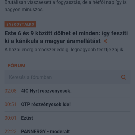
Brutálisan visszaesett a fogyasztás, de a hétfői nap így is
nagyon mínuszos.
ENERGYTALKS
Este 6 és 9 között dőlhet el minden: így feszíti
ki a kánikula a magyar
áramellátást
A hazai energiarendszer eddigi legnagyobb tesztje zajlik.
FÓRUM
02:08
4IG Nyrt reszvenyesek.
00:51
OTP részvényesek ide!
00:01
Ezüst
22:23
PANNERGY - moderalt