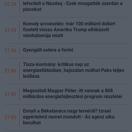
lefordult a Nasdaq - Ezek mozgatták szerdán a
22:26
piacokat
Komoly arcvesztés: már 100 milliárd dollárt
fizetett vissza Amerika Trump elhibázott
21:34
vámháborúja miatt
Gyengült estére a
forint
21:26
Tisza-kormány: kritikus nap az
energiaellátásban, hajszálon múlhat Paks teljes
21:06
leállása
Megszólalt Magyar Péter: itt vannak a 868
21:06
milliárdos energiafejlesztési program részletei
Ennyit a Béketanács nagy tervéről? Izrael
egyértelmű nemet mondott - Az egész alku
21:05
borulhat