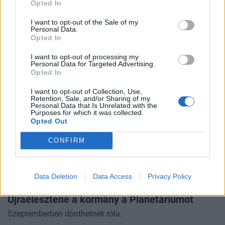
Megszólalt Karácsony Gergely: ettől a
Opted In
forgatókönyvtől tart a leginkább a főváros a
I want to opt-out of the Sale of my
kormány lépése után
Personal Data.
Opted In
A Bayer Construct irodaépületének ügyében beszélt.
I want to opt-out of processing my
Personal Data for Targeted Advertising.
Opted In
I want to opt-out of Collection, Use,
Retention, Sale, and/or Sharing of my
Personal Data that Is Unrelated with the
Purposes for which it was collected.
Opted Out
CONFIRM
Data Deletion
Data Access
Privacy Policy
GAZDASÁG
Újraélesztené a kormány a Planetáriumot
Szeptemberben dönthetnek róla.