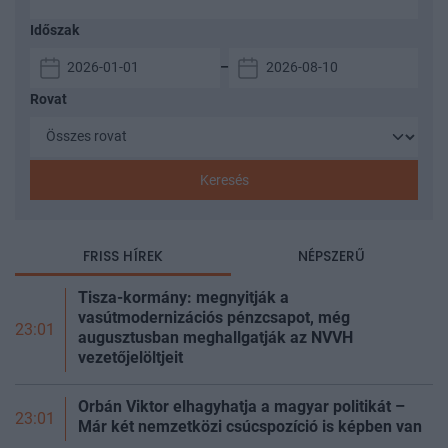
Időszak
–
Rovat
Keresés
FRISS HÍREK
NÉPSZERŰ
Tisza-kormány: megnyitják a
vasútmodernizációs pénzcsapot, még
23:01
augusztusban meghallgatják az NVVH
vezetőjelöltjeit
Orbán Viktor elhagyhatja a magyar politikát –
23:01
Már két nemzetközi csúcspozíció is képben van