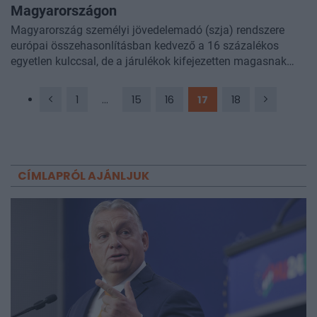
Fidesz-frakció is támogat. A költségvetési hatásokról szóló
Magyarországon
pontos számítások őszre készülhetnek el, az
Magyarország személyi jövedelemadó (szja) rendszere
előkészületekre rálátó forrás szerint összesen 50-70
európai összehasonlításban kedvező a 16 százalékos
milliárd forint között lehet a kedvezmény. Az még nem dőlt
egyetlen kulccsal, de a járulékok kifejezetten magasnak
el, hogy a nyugdíj- vagy az egészségbiztosítási járulék
számítanak, különösen amiatt, hogy nincs olyan
csökkenne, esetleg bizonyos esetekben mindkettő, és az
jövedelemhatár, amely fölött már nem kell fizetni - mondta
sem, hogy pontosan mennyivel. Utóbbit egyébként nem is
1
...
15
16
17
18
Horváthné Szabó Beáta, a PwC Magyarország igazgatója a
lehetne általánosítani, mivel a kedvezményt minden egyes
tanácsadó cég sajtóklubjában csütörtökön Budapesten.
családos járulékfizető esetén külön-külön kellene
kiszámolni.
CÍMLAPRÓL AJÁNLJUK