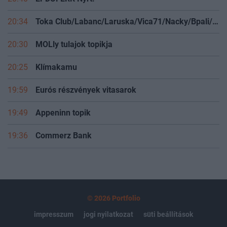
20:34
Toka Club/Labanc/Laruska/Vica71/Nacky/Bpali/Oldrider/Josefernando/Mcbull/Kawaszabi
20:30
MOLly tulajok topikja
20:25
Klímakamu
19:59
Eurós részvények vitasarok
19:49
Appeninn topik
19:36
Commerz Bank
© 2026 Portfolio
impresszum
jogi nyilatkozat
süti beállítások