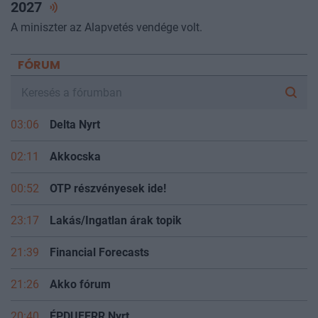
2027
A miniszter az Alapvetés vendége volt.
FÓRUM
03:06
Delta Nyrt
02:11
Akkocska
00:52
OTP részvényesek ide!
23:17
Lakás/Ingatlan árak topik
21:39
Financial Forecasts
21:26
Akko fórum
20:40
ÉPDUFERR Nyrt.