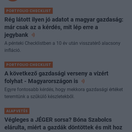
PORTFOLIO CHECKLIST
Rég látott ilyen jó adatot a magyar gazdaság:
már csak az a kérdés, mit lép erre a
jegybank
A pénteki Checklistben a 10 év után visszatérő alacsony
infláció.
PORTFOLIO CHECKLIST
A következő gazdasági verseny a vízért
folyhat - Magyarországon
is
Egyre fontosabb kérdés, hogy mekkora gazdasági értéket
teremtünk a szűkülő készletekből.
ALAPVETÉS
Végleges a JÉGER sorsa? Bóna Szabolcs
elárulta, miért a gazdák döntöttek és mit hoz