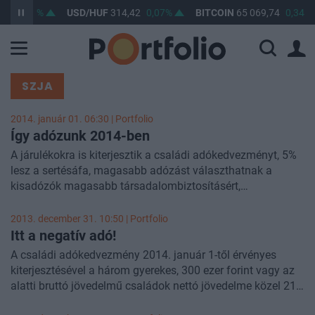
0,02%
USD/HUF
314,42
0,07%
BITCOIN
65 069,74
0,34%
SZJA
2014. január 01. 06:30 | Portfolio
Így adózunk 2014-ben
A járulékokra is kiterjesztik a családi adókedvezményt, 5%
lesz a sertésáfa, magasabb adózást választhatnak a
kisadózók magasabb társadalombiztosításért,
hosszabbodik a fordított áfa a gabonáknál. Összeszedtük
a főbb 2014-es adóváltozásokat.
2013. december 31. 10:50 | Portfolio
Itt a negatív adó!
A családi adókedvezmény 2014. január 1-től érvényes
kiterjesztésével a három gyerekes, 300 ezer forint vagy az
alatti bruttó jövedelmű családok nettó jövedelme közel 21
százalékkal emelkedhet, az e fölötti jövedelmű családoknál