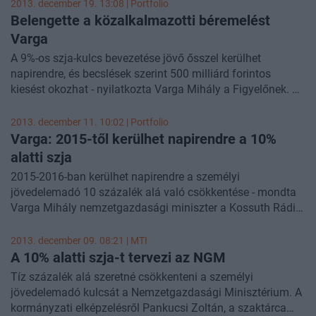
a növekmény egyre csökkenő. Az egy- illetve kétgyerekes
2013. december 19. 13:08 | Portfolio
családoknál pedig leginkább a részmunkaidőben dolgozó
Belengette a közalkalmazotti béremelést
egykeresős családok érezhetnek majd keresetnövekményt.
Varga
Most először történik, hogy a gyermeket nevelők több
A 9%-os szja-kulcs bevezetése jövő ősszel kerülhet
adókedvezményt kaphatnak vissza, mint amennyi adót
napirendre, és becslések szerint 500 milliárd forintos
befizetnek, a kedvezményt az egészségügyi és
kiesést okozhat - nyilatkozta Varga Mihály a Figyelőnek. A
nyugdíjjárulékból érvényesítik majd, de a
nemzetgazdasági miniszter a 2010-eshez hasonlóan érvel:
társadalombiztosításuk nem csökken emiatt.
az így kieső bevételeket a gazdasági növekedés is
2013. december 11. 10:02 | Portfolio
behozhatja.
Varga: 2015-től kerülhet napirendre a 10%
alatti szja
2015-2016-ban kerülhet napirendre a személyi
jövedelemadó 10 százalék alá való csökkentése - mondta
Varga Mihály nemzetgazdasági miniszter a Kossuth Rádió
180 perc című műsorában. Nemrég a miniszter úgy
fogalmazott az egy számjegyű szja-val kapcsolatban, hogy
2013. december 09. 08:21 |
MTI
ez a célkitűzés középtávon reális.
A 10% alatti szja-t tervezi az NGM
Tíz százalék alá szeretné csökkenteni a személyi
jövedelemadó kulcsát a Nemzetgazdasági Minisztérium. A
kormányzati elképzelésről Pankucsi Zoltán, a szaktárca