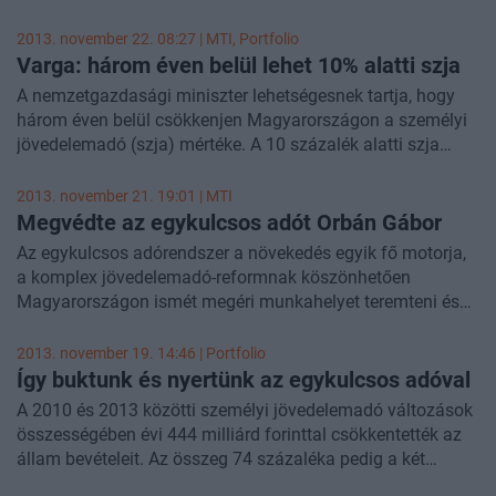
adóügyi helyettes államtitkára beszélt a Magyar
Nemzetnek.
2013. november 22. 08:27 |
MTI
, Portfolio
Varga: három éven belül lehet 10% alatti szja
A nemzetgazdasági miniszter lehetségesnek tartja, hogy
három éven belül csökkenjen Magyarországon a személyi
jövedelemadó (szja) mértéke. A 10 százalék alatti szja
bevezetését Varga Mihály középtávon reális célkitűzésnek
nevezte.
2013. november 21. 19:01 |
MTI
Megvédte az egykulcsos adót Orbán Gábor
Az egykulcsos adórendszer a növekedés egyik fő motorja,
a komplex jövedelemadó-reformnak köszönhetően
Magyarországon ismét megéri munkahelyet teremteni és
munkát vállalni, lehetségessé válik a munkanélküliségből,
a gazdasági megtorpanásból és a demográfiai válságból
2013. november 19. 14:46 | Portfolio
való kitörés - mondta Orbán Gábor, a Nemzetgazdasági
Így buktunk és nyertünk az egykulcsos adóval
Minisztérium (NGM) adó- és pénzügyekért felelős
A 2010 és 2013 közötti személyi jövedelemadó változások
államtitkára csütörtökön Budapesten sajtótájékoztatón.
összességében évi 444 milliárd forinttal csökkentették az
állam bevételeit. Az összeg 74 százaléka pedig a két
legmagasabb jövedelmi tizedhez tartozó gyermektelen