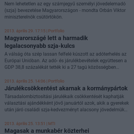
hozzányúlni az szja-kulcshoz, Orbán Viktor úgy válaszolt,
Nem lehetetlen az egy számjegyű személyi jövedelemadó
hogy 2014-ben még nem, "ahhoz még nem vagyunk elég
(szja) bevezetése Magyarországon - mondta Orbán Viktor
erősek". Arról is beszélt, hogy a nagy profitot termelő média
miniszterelnök csütörtökön.
nem maradhat ki a közteherviselés alól.
2013. április 29. 17:15 | Portfolio
Magyarországé lett a harmadik
legalacsonyabb szja-kulcs
A válság óta szép lassan felfelé kúszott az adóterhelés az
Európai Unióban. Az adó- és járulékbevételek együttesen a
GDP 38,8 százalékát tették ki a 27 tagú közösségben
átlagosan. Magyarországon ezzel ellentétben csökkenni
tudott az adóterhelés, nagyjából a GDP 37 százalékára
2013. április 25. 14:06 | Portfolio
rúgtak az adó- és járulékbevételek 2011-ben. 2013-ra
Járulékcsökkentést akarnak a kormánypártok
azonban sok változás volt hazai téren, miénk lett az EU
Társadalombiztosítási járulékaik csökkentését kaphatják
harmadik legalacsonyabb szja kulcsa és legmagasabb
választási ajándékként jövő januártól azok, akik a gyerekek
áfája.
után járó családi szja-kedvezményt alacsony jövedelmük
miatt csak részben tudják most kihasználni - írja az Index.
Az elképzelést a KDNP tavaly júliusban vetette fel a
2013. április 25. 13:51 |
MTI
kormányfőnek, amit laptársunk értesülése szerint már a
Magasak a munkabér közterhei