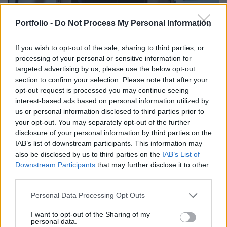
GLOBÁL
Portfolio -
Do Not Process My Personal Information
Trump szerint csak "félig-meddig" tárgyalnak
Iránnal
If you wish to opt-out of the sale, sharing to third parties, or
Az elnök a katonai fellépés helyett inkább a gazdasági
processing of your personal or sensitive information for
nyomást akarja fokozni.
targeted advertising by us, please use the below opt-out
section to confirm your selection. Please note that after your
opt-out request is processed you may continue seeing
interest-based ads based on personal information utilized by
us or personal information disclosed to third parties prior to
your opt-out. You may separately opt-out of the further
disclosure of your personal information by third parties on the
IAB’s list of downstream participants. This information may
also be disclosed by us to third parties on the
IAB’s List of
Downstream Participants
that may further disclose it to other
third parties.
Personal Data Processing Opt Outs
I want to opt-out of the Sharing of my
ÜZLET
personal data.