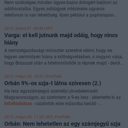
Nem szükséges minden ügyes-bajos dologért bejönni az
mértékig is megtehetik majd. Ez a költségvetésnek jövőre
adóhivatalba. Egyes adóügyek intézésére ugyanis
30 milliárd forintba kerül.
telefonon is van lehetőség. Ilyen például a papíralapon
benyújtott bevallás javítása.
2013. június 01. 08:49 |
MTI
Varga: el kell jutnunk majd odáig, hogy nincs
hiány
A nemzetgazdasági miniszter szeretné elérni, hogy ne
legyen semmilyen hiány a költségvetésben, s nagyon várja,
hogy Brüsszel után a hitelminősítők is lépnek majd - derül
ki Varga Mihály Népszabadságnak adott nyilatkozatából.
2013. május 30. 16:37 | Portfolio
Orbán 9%-os szja-t látna szívesen (2.)
Ha lesz egyszámjegyű személyi jövedelemadó
Magyarországon, az szerintem a 9-es lesz - jelentette ki az
InfoRádióban
- csütörtök este műsorba kerülő -
nyilatkozatában Orbán Viktor miniszterelnök. A kormányfő
úgy vélekedett, hogy a jelenlegi egykulcsos arányos
2013. május 30. 11:20 |
MTI
, Portfolio
adórendszer bevált. Arra a kérdésre, hogy mikor lehet
Orbán: Nem lehetetlen az egy számjegyű szja