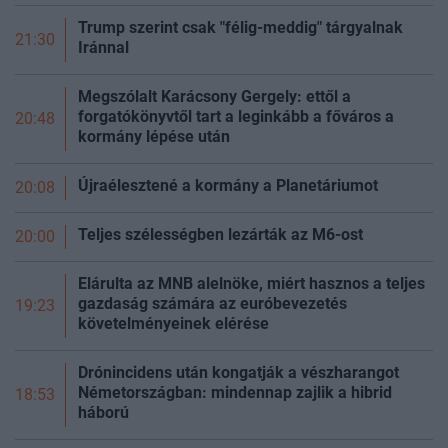
Trump szerint csak "félig-meddig" tárgyalnak
21:30
Iránnal
Megszólalt Karácsony Gergely: ettől a
forgatókönyvtől tart a leginkább a főváros a
20:48
kormány lépése után
Újraélesztené a kormány a Planetáriumot
20:08
Teljes szélességben lezárták az M6-ost
20:00
Elárulta az MNB alelnöke, miért hasznos a teljes
gazdaság számára az euróbevezetés
19:23
követelményeinek elérése
Drónincidens után kongatják a vészharangot
Németországban: mindennap zajlik a hibrid
18:53
háború