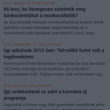
állampolgárok nettó jövedelmét növeli - olvasható a
2013. október 10. 16:44 | Portfolio
Pénzügyi Szemlében megjelent tanulmányban.
Mi lesz, ha tömegesen szüntetik meg
bankszámláikat a munkavállalók?
Az alacsonyabb keresetű munkavállalóknál komoly terhet
jelenthet a banki költségek megemelkedése, és a
munkáltatók már kezdenek szembesülni azzal, hogy
dolgozóik egy része inkább készpénzben szeretné a
fizetését megkapni. Erre a jog szerint van lehetőség, de a
2013. szeptember 13. 14:27 | Portfolio
cégek számára jelentős többletterhet jelent. Megoldás
Így adóztunk 2012-ben: 760 millió forint volt a
lehetne, hogy a munkáltató, legalább átmeneti időre,
topjövedelem
megtéríti a banki költségeket, de ezt csak adókötelesen
Harmincezer fővel kevesebben nyújtottak be szja bevallást
teheti meg.
2012-ben, mint egy évvel korábban, de a bevallott
összjövedelem nőtt. Többen voltak, akik minimálbért vagy
kevesebbet vallottak be és kissé nőtt a magasabb
jövedelműek aránya is. A bevallott jövedelem egy főre
2013. július 18. 14:16 | Portfolio
átlagolva havi 170 ezer forintot tett ki, az ország egyes
Így csökkentené az adót a kormány új
részei között közel százezres különbség van. Az összes
programja
szja-bevalló 63%-a évi 2 millió (havi 167 ezer) forint alatt
Leginkább a három vagy több gyermeket nevelőknek adna
keres. Az egy adózó által bevallott topjövedelem, ami teljes