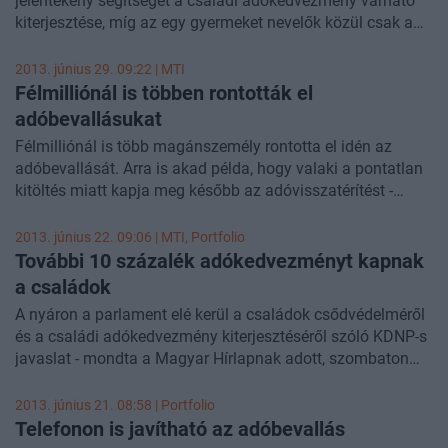
jelentékeny segítséget a családi adókedvezmény várható
egészében munkajövedelem, 760 millió forint volt, közel
kiterjesztése, míg az egy gyermeket nevelők közül csak a
200 millióval kevesebb, mint tavaly.
részmunkaidősök örülhetnének. A kormány jövő héten
dönthet a népesedési programról, aminek derekát adná a
2013. június 29. 09:22 |
MTI
családi adókedvezmény kiterjesztése. Kiszámoltuk, mit
Félmilliónál is többen rontották el
jelentene ez.
adóbevallásukat
Félmilliónál is több magánszemély rontotta el idén az
adóbevallását. Arra is akad példa, hogy valaki a pontatlan
kitöltés miatt kapja meg később az adóvisszatérítést -
ismerteti a Magyar Nemzet szombati száma.
2013. június 22. 09:06 |
MTI
, Portfolio
További 10 százalék adókedvezményt kapnak
a családok
A nyáron a parlament elé kerül a családok csődvédelméről
és a családi adókedvezmény kiterjesztéséről szóló KDNP-s
javaslat - mondta a Magyar Hírlapnak adott, szombaton
megjelent interjújában Harrach Péter. A családi
adókedvezmény kiterjesztése a fizetés 10 százalékát
2013. június 21. 08:58 | Portfolio
jelentené, tehát akik az szja-ból nem tudják a teljes
Telefonon is javítható az adóbevallás
kedvezményt érvényesíteni a munkavállalói járulékból ilyen