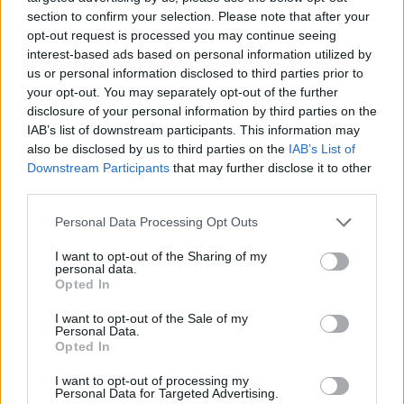
section to confirm your selection. Please note that after your
opt-out request is processed you may continue seeing
interest-based ads based on personal information utilized by
us or personal information disclosed to third parties prior to
your opt-out. You may separately opt-out of the further
disclosure of your personal information by third parties on the
IAB’s list of downstream participants. This information may
also be disclosed by us to third parties on the
IAB’s List of
Downstream Participants
that may further disclose it to other
third parties.
GAZDASÁG
Personal Data Processing Opt Outs
Szomjazik a föld, de esőre alig van remény
I want to opt-out of the Sharing of my
Visszatér a kánikula, majd újabb száraz hidegfront érkezik
personal data.
Opted In
a jövő héten.
I want to opt-out of the Sale of my
Részletes keresés
Personal Data.
Opted In
Keresett kifejezés
I want to opt-out of processing my
Personal Data for Targeted Advertising.