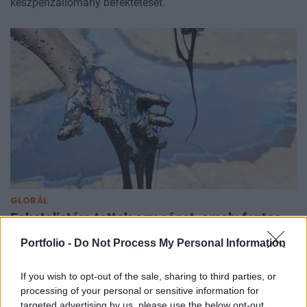
készpénzállomány befektetését.
GLOBÁL
Feketelistára tettek egy céget, amely fontos
nyersanyagot szállított az Egyesült
Portfolio -
Do Not Process My Personal Information
Államoknak
Kegyvesztett lett a Venezuelában aktív olajmágnás.
If you wish to opt-out of the sale, sharing to third parties, or
processing of your personal or sensitive information for
targeted advertising by us, please use the below opt-out