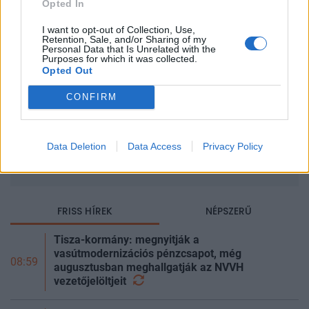
Opted In
Szerző
I want to opt-out of Collection, Use,
Retention, Sale, and/or Sharing of my
Personal Data that Is Unrelated with the
Időszak
Purposes for which it was collected.
Opted Out
–
CONFIRM
Rovat
Data Deletion
Data Access
Privacy Policy
Keresés
FRISS HÍREK
NÉPSZERŰ
Tisza-kormány: megnyitják a
vasútmodernizációs pénzcsapot, még
08:59
augusztusban meghallgatják az NVVH
vezetőjelöltjeit