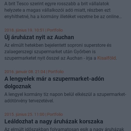
A brit Tesco szerint egyre rosszabb a brit vállalatok
helyzete a magas vállalkozói adó miatt, részben ezt
enyhíthetné, ha a kormány illetéket vezetne be az online
értékesített árukra - számol be a hírről a The
Guardian
.
2018. június 19. 10:51 | Portfolio
Új áruházat nyit az Auchan
Az elmúlt hetekben bejelentett soproni superstore és
zalaegerszegi szupermarket után Győrben is
szupermarketet nyit ősszel az Auchan - írja a
Kisalföld
.
2016. január 08. 21:04 | Portfolio
A lengyelek már a szupermarket-adón
dolgoznak
A lengyel kormány tíz napon belül elkészül a szupermarket-
adótörvény tervezetével.
2015. június 25. 11:00 | Portfolio
Leáldozhat a nagy áruházak korszaka
Az elmúlt időszakban folyamatosan esik a nagy áruházak