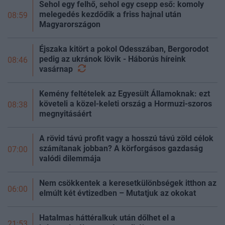
Sehol egy felhő, sehol egy csepp eső: komoly
melegedés kezdődik a friss hajnal után
08:59
Magyarországon
Éjszaka kitört a pokol Odesszában, Bergorodot
pedig az ukránok lövik - Háborús híreink
08:46
vasárnap
Kemény feltételek az Egyesült Államoknak: ezt
követeli a közel-keleti ország a Hormuzi-szoros
08:38
megnyitásáért
A rövid távú profit vagy a hosszú távú zöld célok
számítanak jobban? A körforgásos gazdaság
07:00
valódi dilemmája
Nem csökkentek a keresetkülönbségek itthon az
06:00
elmúlt két évtizedben – Mutatjuk az okokat
Hatalmas háttéralkuk után dőlhet el a
21:53