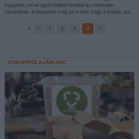
forgalma, mivel egyre többen inkább az interneten
vásárolnak. A helyzeten még az is ront, hogy a kisebb, piac
jellegű boltok egyre nagyobb népszerűségnek örvendenek,
hiszen ugyanazon az áron ajánlják a termékeket, ráadásul
1
2
3
4
még jobban meg is lehet őket közelíteni, mint a legtöbbször
városon kívülre eső áruházakat.
CÍMLAPRÓL AJÁNLJUK