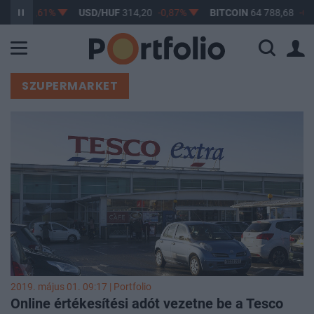
7
-0,61%
USD/HUF
314,20
-0,87%
BITCOIN
64 788,68
-0,18%
SZUPERMARKET
2019. május 01. 09:17 | Portfolio
Online értékesítési adót vezetne be a Tesco