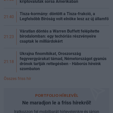
kriptovaluták sorsa Amerikában
Tisza-kormány: döntött a Tisza-frakció, a
21:40
Legfelsőbb Bíróság volt elnöke lesz az új
államfő
Váratlan döntés a Warren Buffett felépítette
birodalomban: egy techóriás részvényeire
21:23
csaptak le milliárdokért
Ukrajna finomítókat, Oroszország
fegyvergyárakat támad, Németországot gyanús
21:18
drónok tartják rettegésben - Háborús híreink
szombaton
Összes friss hír
PORTFOLIO HÍRLEVÉL
Ne maradjon le a friss hírekről!
Iratkozzon fel mobilbarát hírleveleinkre és járjon