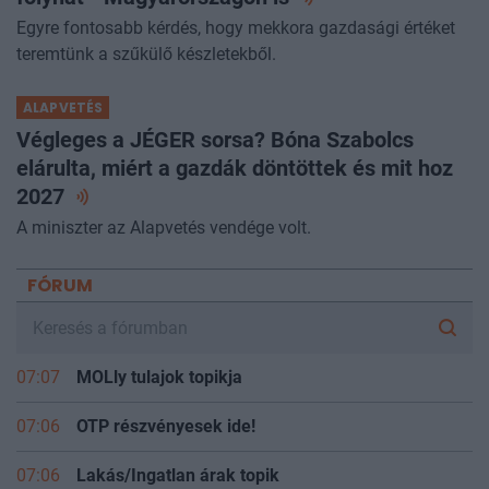
Egyre fontosabb kérdés, hogy mekkora gazdasági értéket
teremtünk a szűkülő készletekből.
ALAPVETÉS
Végleges a JÉGER sorsa? Bóna Szabolcs
elárulta, miért a gazdák döntöttek és mit hoz
2027
A miniszter az Alapvetés vendége volt.
FÓRUM
07:07
MOLly tulajok topikja
07:06
OTP részvényesek ide!
07:06
Lakás/Ingatlan árak topik