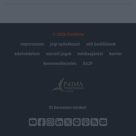
© 2026 Portfolio
impresszum
jogi nyilatkozat
süti beállítások
adatvédelem
szerzői jogok
médiaajánlat
karrier
kommentkezelés
ÁSZF
Itt keressen minket: