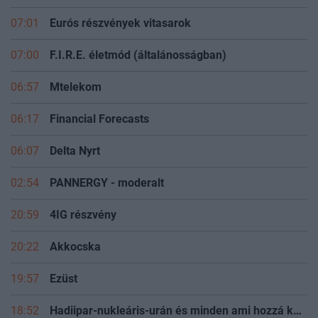
07:01
Eurós részvények vitasarok
07:00
F.I.R.E. életmód (általánosságban)
06:57
Mtelekom
06:17
Financial Forecasts
06:07
Delta Nyrt
02:54
PANNERGY - moderalt
20:59
4IG részvény
20:22
Akkocska
19:57
Ezüst
18:52
Hadiipar-nukleáris-urán és minden ami hozzá kapcsolódik