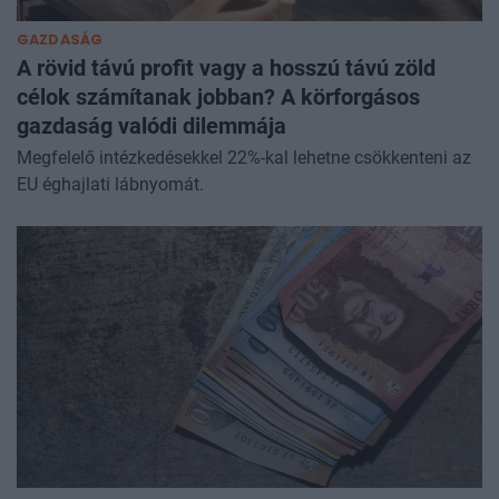
GAZDASÁG
A rövid távú profit vagy a hosszú távú zöld
célok számítanak jobban? A körforgásos
gazdaság valódi dilemmája
Megfelelő intézkedésekkel 22%-kal lehetne csökkenteni az
EU éghajlati lábnyomát.