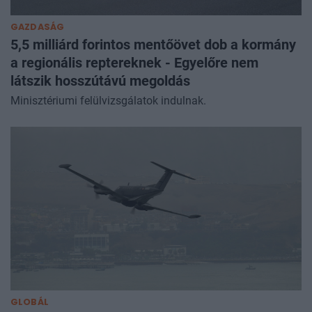
elsősorban a klímaváltozás és a nem megfelelő
vízgazdálkodás okoz.
GAZDASÁG
5,5 milliárd forintos mentőövet dob a kormány
a regionális reptereknek - Egyelőre nem
látszik hosszútávú megoldás
Minisztériumi felülvizsgálatok indulnak.
GLOBÁL