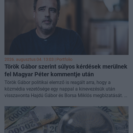
Oroszországgal pedig továbbra is "pragmatikus" viszonyra
törekszik. Ez utóbbi fordulathoz hivatalba lépése óta
ragaszkodik.
2026. augusztus 04. 13:03 | Portfolio
Török Gábor szerint súlyos kérdések merülnek
fel Magyar Péter kommentje után
Török Gábor politikai elemző is reagált arra, hogy a
közmédia vezetősége egy nappal a kinevezésük után
visszavonta Hajdú Gábor és Borsa Miklós megbízatását. A
fordulat azután történt, hogy Magyar Péter miniszterelnök
hétfőn egy cikk alá azt írta a Facebookon: „nem hinném…".