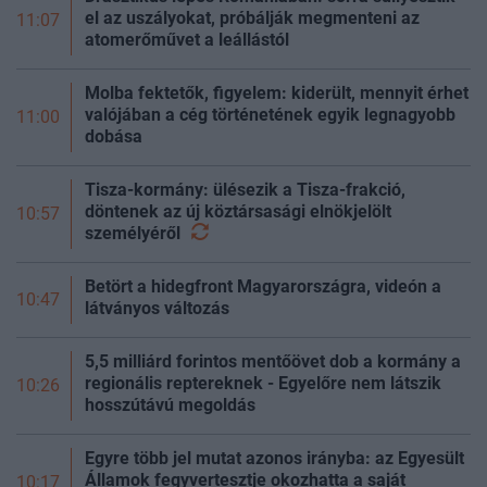
el az uszályokat, próbálják megmenteni az
11:07
atomerőművet a leállástól
Molba fektetők, figyelem: kiderült, mennyit érhet
valójában a cég történetének egyik legnagyobb
11:00
dobása
Tisza-kormány: ülésezik a Tisza-frakció,
döntenek az új köztársasági elnökjelölt
10:57
személyéről
Betört a hidegfront Magyarországra, videón a
10:47
látványos változás
5,5 milliárd forintos mentőövet dob a kormány a
regionális reptereknek - Egyelőre nem látszik
10:26
hosszútávú megoldás
Egyre több jel mutat azonos irányba: az Egyesült
Államok fegyvertesztje okozhatta a saját
10:17