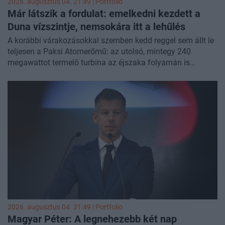
2026. augusztus 04. 21:49 | Portfolio
Már látszik a fordulat: emelkedni kezdett a
Duna vízszintje, nemsokára itt a
lehűlés
A korábbi várakozásokkal szemben kedd reggel sem állt le
teljesen a Paksi Atomerőmű: az utolsó, mintegy 240
megawattot termelő turbina az éjszaka folyamán is
biztonságosan működött. A villamosenergia-rendszerre ma
újabb komoly terhelés vár, és országszerte 37–41 fokos
csúcshőmérséklet jön a nap folyamán. A meleg várhatóan
csütörtökön tetőzik, szombatra jelentős lehűlés jön.
Eközben ma is sorra érkeznek a vállalatok
energiatakarékossági bejelentései. Cikkünk folyamatosan
frissül a konkrét bejelentésekkel, időjárási és vízügyi
információkkal.
2026. augusztus 04. 21:49 | Portfolio
Magyar Péter: A legnehezebb két nap