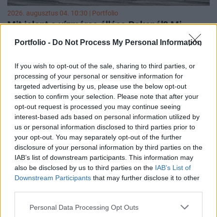
2026. augusztus 04. 10:30 | Portfolio
Mit jelent a vízmérce állása Paksnál? Mi
történik, ha leáll az atomerőmű?
Portfolio -
Do Not Process My Personal Information
A Duna történelmi mélypontra süllyedt vízállása miatt a
Paksi Atomerőmű 2026 augusztus elején fokozatosan
If you wish to opt-out of the sale, sharing to third parties, or
szinte teljesen leállt. A négy reaktorblokk nyolc turbinájából
processing of your personal or sensitive information for
augusztus 4-én hajnalban már csak egyetlen 240
targeted advertising by us, please use the below opt-out
megawattos egység működött, és az éjszaka folyamán,
section to confirm your selection. Please note that after your
Magyar Péter miniszterelnök közlése szerint annak leállása
opt-out request is processed you may continue seeing
is millimétereken múlt. A paksi atomerőmű leállása azért
interest-based ads based on personal information utilized by
kritikus, mert az erőmű normál üzemben a hazai
us or personal information disclosed to third parties prior to
áramtermelés közel felét, mintegy 2000 megawattot
your opt-out. You may separately opt-out of the further
biztosít.
disclosure of your personal information by third parties on the
IAB’s list of downstream participants. This information may
also be disclosed by us to third parties on the
IAB’s List of
Downstream Participants
that may further disclose it to other
third parties.
Personal Data Processing Opt Outs
2026. augusztus 04. 09:00 |
Varga Zoltán