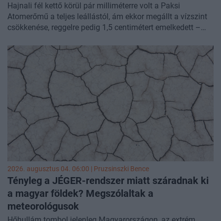
Hajnali fél kettő körül pár milliméterre volt a Paksi
Atomerőmű a teljes leállástól, ám ekkor megállt a vízszint
csökkenése, reggelre pedig 1,5 centimétert emelkedett –
közölte
Magyar Péter miniszterelnök a Facebookon. Az
erőmű utolsó, még termelő turbinája így egyelőre
biztonságosan üzemel.
2026. augusztus 04. 06:00 |
Pruzsinszki Bence
Tényleg a JÉGER-rendszer miatt száradnak ki
a magyar földek? Megszólaltak a
meteorológusok
Hőhullám tombol jelenleg Magyarországon, az extrém