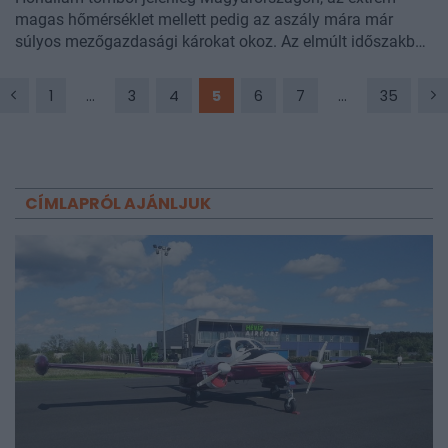
magas hőmérséklet mellett pedig az aszály mára már
súlyos mezőgazdasági károkat okoz. Az elmúlt időszakban
a nyilvánosságban azonban egyre gyakrabban merül fel
érvként, hogy az országos szinen működő JÉGER
1
...
3
4
5
6
7
...
35
jégkármérséklő rendszer lehet felelős a szárazságért. Egy
ötezer gazdálkodót bevonó felmérés alapján a válaszadók
66 százaléka a rendszer leállítását kérte, így az Agrár- és
Élelmiszergazdaságért Felelős Minisztérium több
megyében leállítja a rendszer működését. A minisztérium
CÍMLAPRÓL AJÁNLJUK
hangsúlyozta, hogy a döntés nem tudományos
állásfoglaláson alapul: szeretnék a jövőben megvizsgálni a
rendszer működésének hatékonyságát. A Portfolio-nak
nyilatkozó meteorológusok szerint a jelenleg rendelkezésre
álló adatok alapján sem a rendszer csapadékcsökkentő
hatása, sem a jégkár elleni hatékonysága nem igazolható
egyértelműen. A működési adatokból az is kiolvasható,
hogy a JÉGER-rendszer generátorait évről évre kevesebbet
használják, amely az egyre szárazabb klímával állhat
összefüggésben. A szakértők arra figyelmeztetnek, hogy a
szárazodás évek óta tartó, fokozódó probléma, amelyet