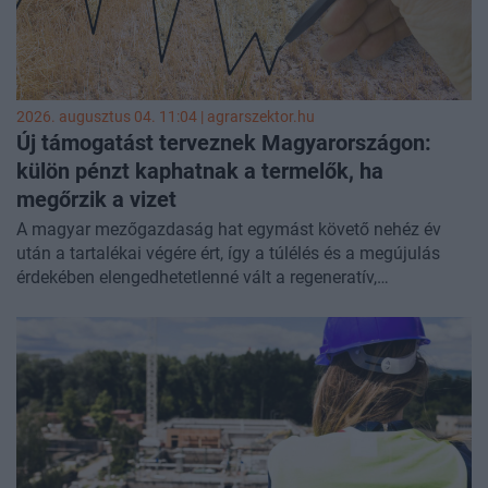
meghiúsulási kötbérre is igényt tarthat. Érdemes lesz
velünk tartani a
Property Investment Forum
konferenciánkon, ahol ez a téma is szóba kerül majd.
2026. augusztus 04. 11:04 | agrarszektor.hu
Új támogatást terveznek Magyarországon:
külön pénzt kaphatnak a termelők, ha
megőrzik a vizet
A magyar mezőgazdaság hat egymást követő nehéz év
után a tartalékai végére ért, így a túlélés és a megújulás
érdekében elengedhetetlenné vált a regeneratív,
víztakarékos gazdálkodásra való átállás. Az agrártárca a
krízis enyhítésére előrehozott, emelt összegű
támogatásokkal és a kifizetéseket felgyorsító intézményi
reformokkal készül, miközben az eredményalapú
finanszírozás és a gazdák szorosabb összefogása felé
tereli az ágazatot - írta az
Agrárszektor
.