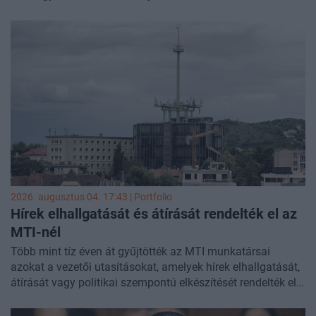
Közben az ország áramfogyasztása 500 megawattal
maradt el a tervezettől, ami megközelítőleg egy teljes paksi
blokk teljesítményének felel meg.
2026. augusztus 04. 17:43 | Portfolio
Hírek elhallgatását és átírását rendelték el az
MTI-nél
Több mint tíz éven át gyűjtötték az MTI munkatársai
azokat a vezetői utasításokat, amelyek hírek elhallgatását,
átírását vagy politikai szempontú elkészítését rendelték el.
A közmédia új vezetése a 482 oldalas
dokumentumgyűjteményből 15 oldalnyi válogatás külön is