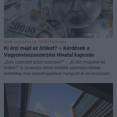
2026. augusztus 04. 13:00 |
Fertő Imre
Ki őrzi majd az őröket? – Kérdések a
Vagyonvisszaszerzési Hivatal kapcsán
„Quis custodiet ipsos custodes?” – „Ki őrzi magukat az
őröket?” A Juvenalis római költőtől származó kérdés
eredetileg más összefüggésben hangzott el, az évszázadok
során azonban a hatalom ellenőrzésének egyik
legtömörebb megfogalmazásává vált. Általános
értelemben arra a problémára utal, hogyan lehet ellenőrizni
azokat, akik maguk is felügyeleti, vizsgálati vagy
kényszerítő hatalommal rendelkeznek. A kérdés különösen
időszerű a Nemzeti Vagyonvisszaszerzési és
Vagyonvédelmi Hivatal (NVHH) létrehozásakor. A latin