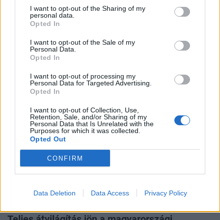
Túl a betonon és a reaktorokon - A láthatatlan
I want to opt-out of the Sharing of my
personal data.
energiatartalék, ami megmentheti a
Opted In
városainkat
I want to opt-out of the Sale of my
A 2026-os nyár egy olyan valóságra ébresztette rá
Personal Data.
Magyarországot, amelyet eddig csak távoli klímamodellek
Opted In
és
szorongató forgatókönyvek
lapjain láthattunk. A Duna
I want to opt-out of processing my
történelmi aszálya és a Paksi Atomerőmű ebből fakadó
Personal Data for Targeted Advertising.
teljes leállása – 44 év után először – nem pusztán egy
Opted In
energetikai üzemzavar. Ez a helyzet egy olyan rendszer
szintű sebezhetőségre mutat rá, amely túlmutat az újabb
I want to opt-out of Collection, Use,
Retention, Sale, and/or Sharing of my
gigaberuházások, vagy az egymással versengő nagyüzemi
Personal Data that Is Unrelated with the
megoldások kérdéskörén. Mielőtt azonban újabb
Purposes for which it was collected.
Opted Out
betonmonstrumokban, vagy végeláthatatlan
hálózatfejlesztési vitákban és összeesküvés-elméletekben
CONFIRM
keresnénk a kiutat, érdemes a tekintetünket egy sokkal
kézenfekvőbb, azonnal bevethető, és szó szerint a fejünk
felett – és a talpunk alatt – heverő megoldás felé fordítani:
Data Deletion
Data Access
Privacy Policy
a saját épületeink és városi tereink felé. Az
ingatlanállomány alkalmazkodása az új világhoz a
2026. augusztus 04. 08:57 | Portfolio
Portfolio
Property Investment Forum
konferenciáján is
Teljes átvilágítás jön a magyarországi