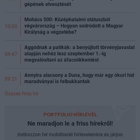
gépének elvesztését
Mohács 500: Középhatalmi státuszból
végvárország – Hogyan sodródott a Magyar
10:00
Királyság a végzetébe?
Aggódnak a patikák: a benyújtott törvényjavaslat
alapján nehéz lesz szeptember 1.-ig
09:47
megvalósítani az áfacsökkentést
Annyira alacsony a Duna, hogy már egy ókori híd
09:21
maradványai is felbukkantak
Összes friss hír
PORTFOLIO HÍRLEVÉL
Ne maradjon le a friss hírekről!
Iratkozzon fel mobilbarát hírleveleinkre és járjon