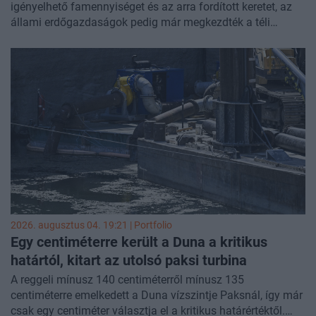
igényelhető famennyiséget és az arra fordított keretet, az
állami erdőgazdaságok pedig már megkezdték a téli
készletek biztosítását. Ősztől a tűzifa áfája is 27-ről 5
százalékra csökken, ami mintegy másfél millió, részben
vagy teljesen fával fűtő magyar számára jelenthet
segítséget.
2026. augusztus 04. 19:21 | Portfolio
Egy centiméterre került a Duna a kritikus
határtól, kitart az utolsó paksi turbina
A reggeli mínusz 140 centiméterről mínusz 135
centiméterre emelkedett a Duna vízszintje Paksnál, így már
csak egy centiméter választja el a kritikus határértéktől.