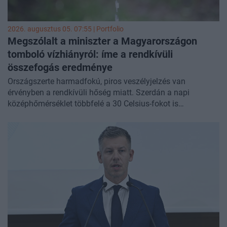
2026. augusztus 05. 07:55 | Portfolio
Megszólalt a miniszter a Magyarországon
tomboló vízhiányról: íme a rendkívüli
összefogás eredménye
Országszerte harmadfokú, piros veszélyjelzés van
érvényben a rendkívüli hőség miatt. Szerdán a napi
középhőmérséklet többfelé a 30 Celsius-fokot is
meghaladhatja, délutánra pedig akár 42 fokos forróság is
kialakulhat - jelentette a
HungaroMet
. Gajdos László élő
környezetért felelős miniszter a nagy hőségben kialakult
vízhiányról jó hírrel szolgált: az országban a vízfogyasztás
9 százalékkal csökkent az elmúlt napokban.