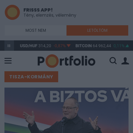
FRISSS APP!
Tény, elemzés, vélemény
MOST NEM
LETÖLTÖM
USD/HUF
314,20
-0,87%
BITCOIN
64 962,44
0,11%
BUX
148 
TISZA-KORMÁNY