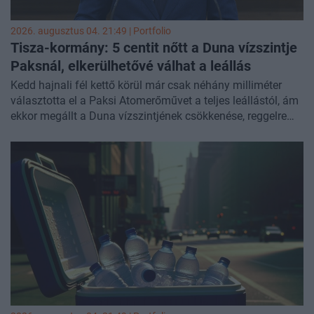
2026. augusztus 04. 21:49 | Portfolio
Tisza-kormány: 5 centit nőtt a Duna vízszintje
Paksnál, elkerülhetővé válhat a
leállás
Kedd hajnali fél kettő körül már csak néhány milliméter
választotta el a Paksi Atomerőművet a teljes leállástól, ám
ekkor megállt a Duna vízszintjének csökkenése, reggelre
1,5 centiméteres emelkedést mértek, amely Magyar Péter
esti bejelentése szerint mostanra az 5 centimétert is elérte.
Ennek köszönhetően az erőmű utolsó, még termelő, 240
megawattos turbinája egyelőre stabilan üzemel, amely
jelentősen megkönnyítheti a többi blokk újraindítását is.
Eközben hétfőn rendkívüli energiakrízis-intézkedésekről
döntött a kormány, elállt a zuglói irodakomplexum
megvásárlásától, több fontos személyi döntést is
bejelentett, valamint új gazdaságpolitikai lépéseket
ismertetett.