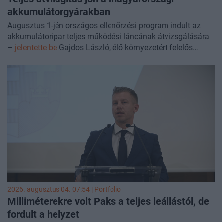
fontos téma lesz, tartson velünk!
akkumulátorgyárakban
Augusztus 1-jén országos ellenőrzési program indult az
akkumulátoripar teljes működési láncának átvizsgálására
–
jelentette be
Gajdos László, élő környezetért felelős
miniszter.
2026. augusztus 04. 07:54 | Portfolio
Milliméterekre volt Paks a teljes leállástól, de
fordult a helyzet