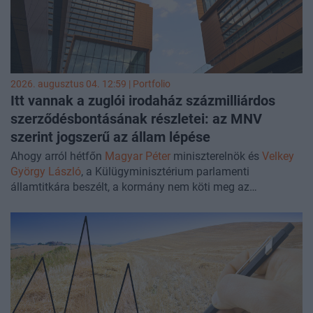
mottó e cikk központi szervezőelve lett: a hatalommal
rendelkező ellenőrző szerv ellenőrizhetőségének
problémáját kapcsolja össze az intézményi
közgazdaságtan érveivel.
2026. augusztus 04. 12:59 | Portfolio
Itt vannak a zuglói irodaház százmilliárdos
szerződésbontásának részletei: az MNV
szerint jogszerű az állam lépése
Ahogy arról hétfőn
Magyar Péter
miniszterelnök és
Velkey
György László
, a Külügyminisztérium parlamenti
államtitkára beszélt, a kormány nem köti meg az
irodaházak végleges adásvételi szerződését, miután a
Magyar Nemzeti Vagyonkezelő átfogó jogi és pénzügyi
felülvizsgálatot végzett a kivitelező Bayer Construct
beruházásánál. A kormány oldalán hétfőn este megjelent
közlemény
szerint ha az elállás a beruházó nemteljesítése
miatt történik, és emiatt az állam eláll a szerződéstől, akkor
az állam nemcsak a már kifizetett vételárrészleteket kapja
vissza, hanem a foglaló kétszeresét is, illetve akár