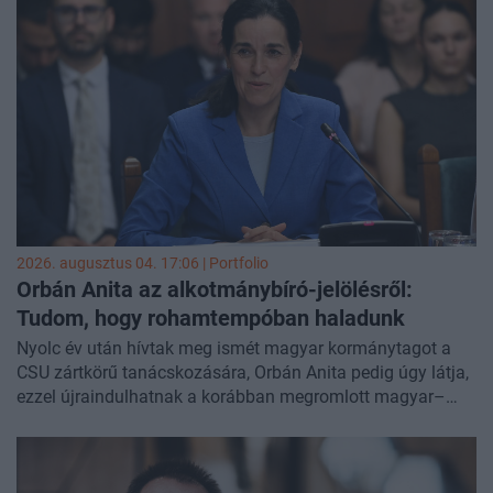
közzé tettek, és ezzel egy időben belső vizsgálatot indított.
2026. augusztus 04. 17:06 | Portfolio
Orbán Anita az alkotmánybíró-jelölésről:
Tudom, hogy rohamtempóban haladunk
Nyolc év után hívtak meg ismét magyar kormánytagot a
CSU zártkörű tanácskozására, Orbán Anita pedig úgy látja,
ezzel újraindulhatnak a korábban megromlott magyar–
bajor kapcsolatok. A külügyminiszter a
Süddeutsche
Zeitungnak
arról is beszélt, hogy a kormány valóban
rendkívül gyorsan alakítja át az állami intézményeket,