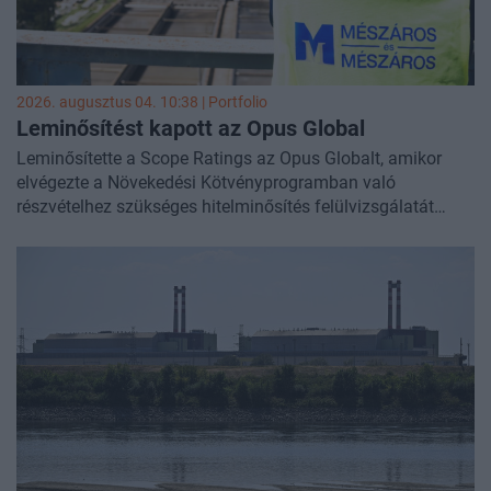
2026. augusztus 04. 10:38 | Portfolio
Leminősítést kapott az Opus Global
Leminősítette a Scope Ratings az Opus Globalt, amikor
elvégezte a Növekedési Kötvényprogramban való
részvételhez szükséges hitelminősítés felülvizsgálatát
júliusban –
derül ki az Opus Global közleményéből.