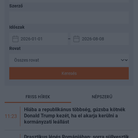
Szerző
Időszak
–
Rovat
Keresés
FRISS HÍREK
NÉPSZERŰ
Hiába a republikánus többség, gúzsba kötnék
Donald Trump kezét, ha el akarja kerülni a
11:23
kormányzati leállást
Drasztikus lépés Romániában: sorra süllyesztik