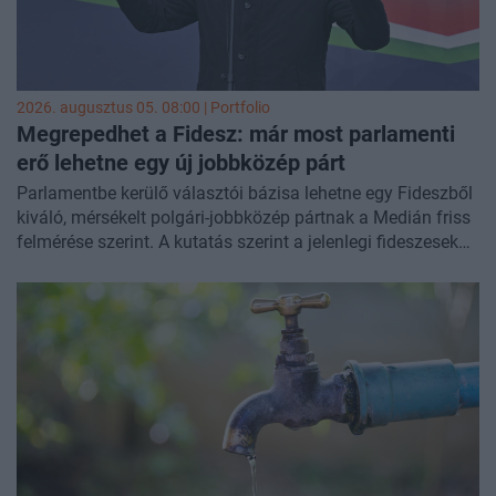
2026. augusztus 05. 08:00 | Portfolio
Megrepedhet a Fidesz: már most parlamenti
erő lehetne egy új jobbközép párt
Parlamentbe kerülő választói bázisa lehetne egy Fideszből
kiváló, mérsékelt polgári-jobbközép pártnak a Medián friss
felmérése szerint. A kutatás szerint a jelenlegi fideszesek
mintegy harmada is nyitott lenne egy ilyen politikai
ajánlatra, azonban a majdani választási reform teljesen
áthúzhatja az ellenzék számításait.