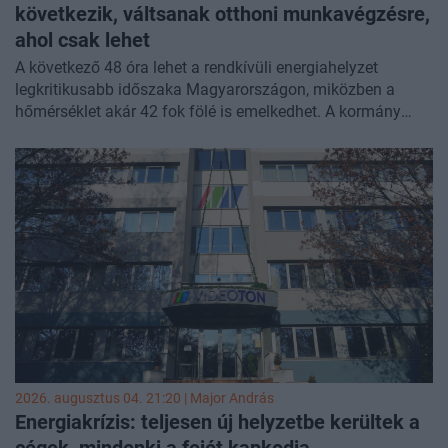
következik, váltsanak otthoni munkavégzésre,
ahol csak lehet
A következő 48 óra lehet a rendkívüli energiahelyzet
legkritikusabb időszaka Magyarországon, miközben a
hőmérséklet akár 42 fok fölé is emelkedhet. A kormány
fenntartja a fogyasztáscsökkentő intézkedéseket, és
szükség esetén kötelező korlátozásokat is elrendelhet,
enyhülést pedig a pénteken érkező hidegfront hozhat.
2026. augusztus 04. 21:20 |
Major András
Energiakrízis: teljesen új helyzetbe kerültek a