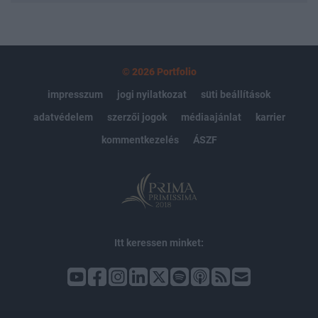
© 2026 Portfolio
impresszum
jogi nyilatkozat
süti beállítások
adatvédelem
szerzői jogok
médiaajánlat
karrier
kommentkezelés
ÁSZF
Itt keressen minket: