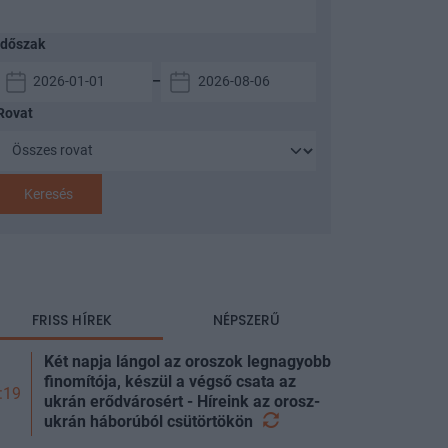
Időszak
–
Rovat
Keresés
FRISS HÍREK
NÉPSZERŰ
Két napja lángol az oroszok legnagyobb
finomítója, készül a végső csata az
:19
ukrán erődvárosért - Híreink az orosz-
ukrán háborúból
csütörtökön