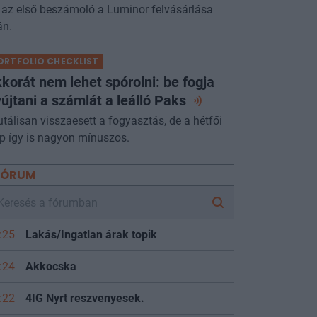
 az első beszámoló a Luminor felvásárlása
án.
ORTFOLIO CHECKLIST
korát nem lehet spórolni: be fogja
újtani a számlát a leálló
Paks
utálisan visszaesett a fogyasztás, de a hétfői
p így is nagyon mínuszos.
FÓRUM
:25
Lakás/Ingatlan árak topik
:24
Akkocska
:22
4IG Nyrt reszvenyesek.