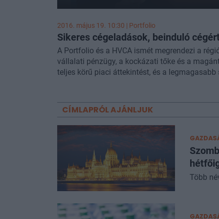
2016. május 19. 10:30 | Portfolio
Sikeres cégeladások, beinduló cégért
A Portfolio és a HVCA ismét megrendezi a régi
vállalati pénzügy, a kockázati tőke és a magá
teljes körű piaci áttekintést, és a legmagasabb 
CÍMLAPRÓL AJÁNLJUK
GAZDAS
Szomba
hétfőig
Több név 
GAZDAS