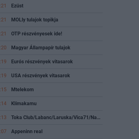
:21
Ezüst
:21
MOLly tulajok topikja
:21
OTP részvényesek ide!
:20
Magyar Állampapír tulajok
:19
Eurós részvények vitasarok
:19
USA részvények vitasarok
:15
Mtelekom
:14
Klímakamu
:13
Toka Club/Labanc/Laruska/Vica71/Nacky/Bpali/Oldrider/Josefernando/Mcbull/Kawaszabi
:07
Appeninn real