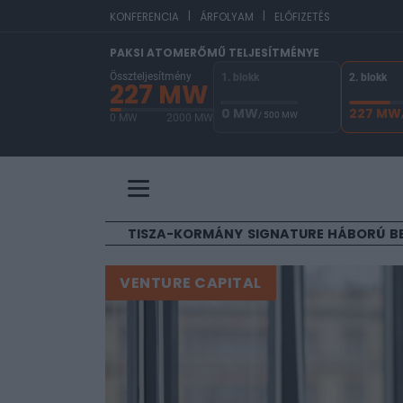
|
|
EUR/
KONFERENCIA
ÁRFOLYAM
ELŐFIZETÉS
PAKSI ATOMERŐMŰ TELJESÍTMÉNYE
Összteljesítmény
1. blokk
2. blokk
227 MW
0 MW
227 MW
/ 500 MW
0 MW
2000 MW
A Paksi Atomerőmű összteljesítménye 227 MW. 
TISZA-KORMÁNY
SIGNATURE
HÁBORÚ
B
VENTURE CAPITAL