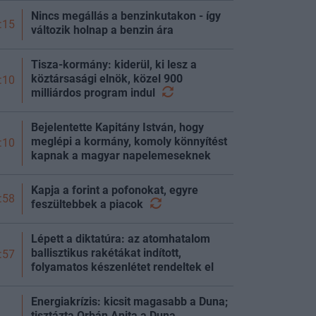
Nincs megállás a benzinkutakon - így
:15
változik holnap a benzin ára
Tisza-kormány: kiderül, ki lesz a
köztársasági elnök, közel 900
:10
milliárdos program
indul
Bejelentette Kapitány István, hogy
meglépi a kormány, komoly könnyítést
:10
kapnak a magyar napelemeseknek
Kapja a forint a pofonokat, egyre
:58
feszültebbek a
piacok
Lépett a diktatúra: az atomhatalom
ballisztikus rakétákat indított,
:57
folyamatos készenlétet rendeltek el
Energiakrízis: kicsit magasabb a Duna;
tisztázta Orbán Anita a Duna