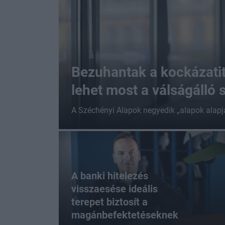
Bezuhantak a kockázatit
lehet most a válságálló 
A Széchényi Alapok negyedik „alapok alapja”
A banki hitelezés
visszaesése ideális
terepet biztosít a
magánbefektetéseknek