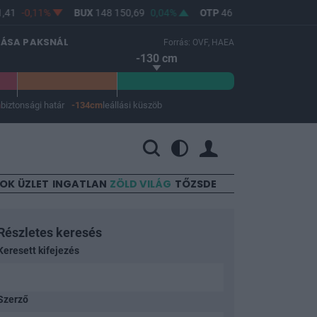
-0,11%
BUX
148 150,69
0,04%
OTP
46 620
-0,28%
MOL
LÁSA PAKSNÁL
Forrás: OVF, HAEA
-130 cm
m
biztonsági határ
-134cm
leállási küszöb
 a leállási küszöb -134 cm.
SOK
ÜZLET
INGATLAN
ZÖLD VILÁG
TŐZSDE
Részletes keresés
Keresett kifejezés
Szerző