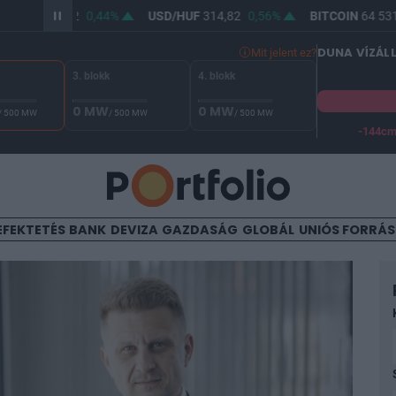
HUF
363,32
0,44%
USD/HUF
314,82
0,56%
BITCOIN
64 531,41
DUNA VÍZÁL
Mit jelent ez?
3. blokk
4. blokk
0 MW
0 MW
/ 500 MW
/ 500 MW
/ 500 MW
-144c
A Duna vízállása Paksnál -130 cm. A biztonsági határ -144 cm,
EFEKTETÉS
BANK
DEVIZA
GAZDASÁG
GLOBÁL
UNIÓS FORRÁ