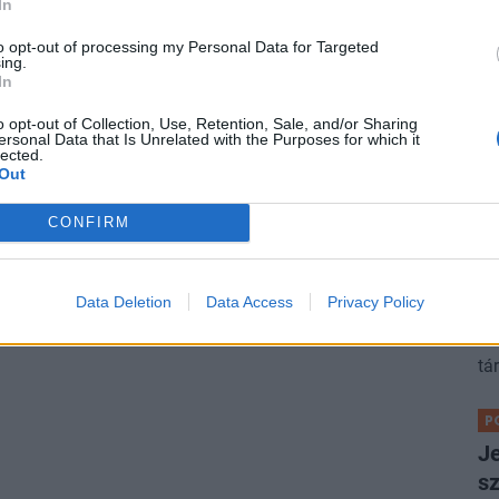
In
ÁG
to opt-out of processing my Personal Data for Targeted
 MVM vezér szerint még nem vagyunk túl a
ing.
In
krízis nehezén
 múlik az utolsó blokkon.
o opt-out of Collection, Use, Retention, Sale, and/or Sharing
ersonal Data that Is Unrelated with the Purposes for which it
lected.
Out
ÁG
mlott a Robinson Tours utazási iroda a
CONFIRM
P
on közepén: így kaphatják vissza a pénzüket
„H
l járt magyarok
Data Deletion
Data Access
Privacy Policy
sa
jegyzésű iroda, angolul kell írni nekik.
Sz
tá
P
Je
s