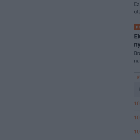
Ez
ut
P
Ek
ny
Br
na
10
10
10