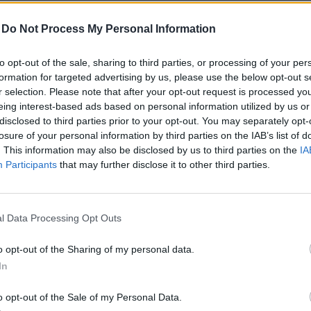
11
oham indult a magyar boltokban az
-
Do Not Process My Personal Information
ízekért – vallott a főtitkár a készletekről
ók felhalmozásba kezdtek.
to opt-out of the sale, sharing to third parties, or processing of your per
11
formation for targeted advertising by us, please use the below opt-out s
r selection. Please note that after your opt-out request is processed y
FORRÁSOK
eing interest-based ads based on personal information utilized by us or
órakoznak az ellenőrzéssel: ha beragad a
disclosed to third parties prior to your opt-out. You may separately opt-
11
gyszerűen kikapcsolják az EU új biometrikus
losure of your personal information by third parties on the IAB’s list of
. This information may also be disclosed by us to third parties on the
IA
ítását
Participants
that may further disclose it to other third parties.
eken nincs sok türelem az új rendszerhez.
11
l Data Processing Opt Outs
Ös
ották a katonai drónok legnagyobb
át: különleges rendszert próbált ki a
o opt-out of the Sharing of my personal data.
ország hadserege
In
ég tartalékok a Wildcat helikopterekben.
o opt-out of the Sale of my Personal Data.