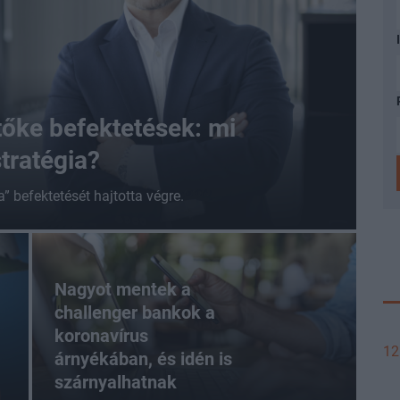
őke befektetések: mi
stratégia?
 befektetését hajtotta végre.
Nagyot mentek a
challenger bankok a
koronavírus
12
árnyékában, és idén is
szárnyalhatnak