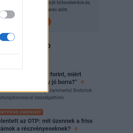
Iratkozzon fel mobilbarát hírleveleinkre és
járjon mindenki előtt.
ORTFOLIO BUSINESS
a egy lángos 2000 forint, miért
jnáljuk a pénzt egy jó
borra?”
űcs Róberttel, a villányi Jammertal Borbirtok
rstulajdonosával beszélgettünk.
ORTFOLIO CHECKLIST
lentett az OTP: mit üzennek a friss
zámok a
részvényeseknek?