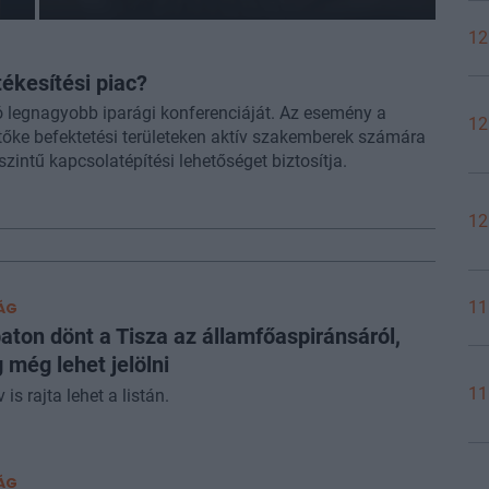
12
ékesítési piac?
ó legnagyobb iparági konferenciáját. Az esemény a
12
ntőke befektetési területeken aktív szakemberek számára
szintű kapcsolatépítési lehetőséget biztosítja.
12
11
ÁG
ton dönt a Tisza az államfőaspiránsáról,
 még lehet jelölni
11
is rajta lehet a listán.
ÁG