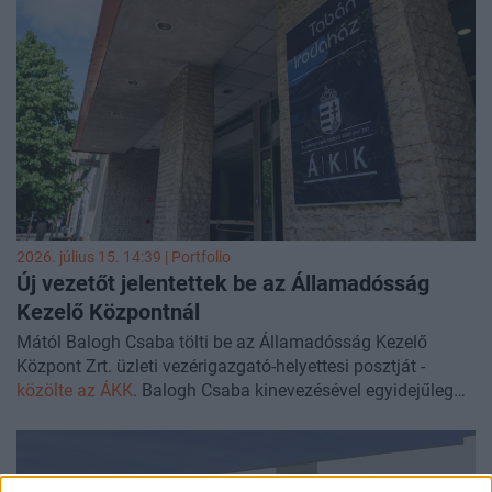
2026. július 15. 14:39 | Portfolio
Új vezetőt jelentettek be az Államadósság
Kezelő Központnál
Mától Balogh Csaba tölti be az Államadósság Kezelő
Központ Zrt. üzleti vezérigazgató-helyettesi posztját -
közölte az ÁKK
. Balogh Csaba kinevezésével egyidejűleg
Kolozsi Pál Péter leköszönő vezérigazgató-helyettes
távozik az adósságkezelőtől.