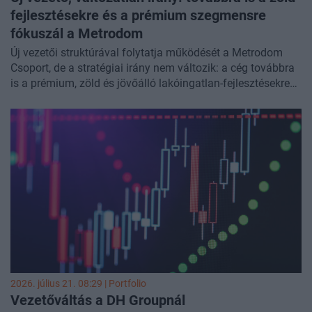
fejlesztésekre és a prémium szegmensre
fókuszál a Metrodom
Új vezetői struktúrával folytatja működését a Metrodom
Csoport, de a stratégiai irány nem változik: a cég továbbra
is a prémium, zöld és jövőálló lakóingatlan-fejlesztésekre
koncentrál. Nagy Zsolt, a Metrodom Csoport új ügyvezető
igazgatója a Portfolio-nak adott interjúban többek között
arról beszélt, hogyan alakítja át az Otthon Start a budapesti
lakáspiacot, milyen akadályok fékezik a bérlakás-
fejlesztéseket, és miért lenne sürgős az 5 százalékos
lakásáfa hosszú távú rendezése. Kitértünk arra is, milyen
szerepet játszhatnak a rozsdaövezeti fejlesztések
Budapest jövőjében, és hogyan tudnak a prémium
lakóprojektek alkalmazkodni a klímaváltozás hatásaihoz.
2026. július 21. 08:29 | Portfolio
Vezetőváltás a DH Groupnál