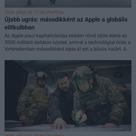
2026. július 28. 17:06 | Portfolio
Újabb ugrás: másodikként az Apple a globális
elitkulbban
Az Apple piaci kapitalizációja kedden rövid időre elérte az
5000 milliárd dolláros szintet, amivel a technológiai óriás a
történelemben másodikként lépte át ezt a bűvös határt. A
vállalat mindössze egy évvel azután érte el ezt a
mérföldkövet, hogy 2025 októberében átlépte a 4000
milliárd dolláros értéket - számolt be a
Yahoo
.