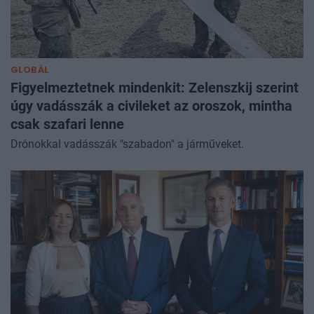
GLOBÁL
Figyelmeztetnek mindenkit: Zelenszkij szerint
úgy vadásszák a civileket az oroszok, mintha
csak szafari lenne
Drónokkal vadásszák "szabadon" a járműveket.