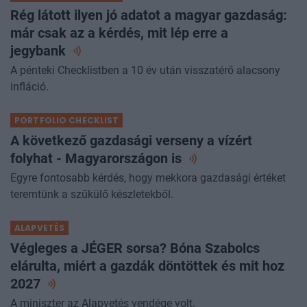
Rég látott ilyen jó adatot a magyar gazdaság:
már csak az a kérdés, mit lép erre a
jegybank
A pénteki Checklistben a 10 év után visszatérő alacsony
infláció.
PORTFOLIO CHECKLIST
A következő gazdasági verseny a vízért
folyhat - Magyarországon
is
Egyre fontosabb kérdés, hogy mekkora gazdasági értéket
teremtünk a szűkülő készletekből.
ALAPVETÉS
Végleges a JÉGER sorsa? Bóna Szabolcs
elárulta, miért a gazdák döntöttek és mit hoz
2027
A miniszter az Alapvetés vendége volt.