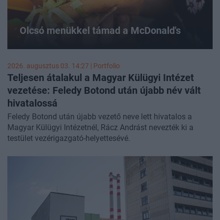
Olcsó menükkel támad a McDonald's
2026. augusztus 03. 14:27 | Portfolio
Teljesen átalakul a Magyar Külügyi Intézet
vezetése: Feledy Botond után újabb név vált
hivatalossá
Feledy Botond után újabb vezető neve lett hivatalos a
Magyar Külügyi Intézetnél, Rácz Andrást nevezték ki a
testület vezérigazgató-helyettesévé.