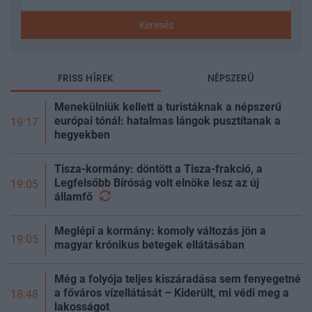
Keresés
FRISS HÍREK
NÉPSZERŰ
Menekülniük kellett a turistáknak a népszerű
európai tónál: hatalmas lángok pusztítanak a
19:17
hegyekben
Tisza-kormány: döntött a Tisza-frakció, a
Legfelsőbb Bíróság volt elnöke lesz az új
19:05
államfő
Meglépi a kormány: komoly változás jön a
19:05
magyar krónikus betegek ellátásában
Még a folyója teljes kiszáradása sem fenyegetné
a főváros vízellátását – Kiderült, mi védi meg a
18:48
lakosságot