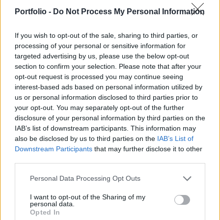
Portfolio -
Do Not Process My Personal Information
If you wish to opt-out of the sale, sharing to third parties, or
processing of your personal or sensitive information for
targeted advertising by us, please use the below opt-out
section to confirm your selection. Please note that after your
opt-out request is processed you may continue seeing
interest-based ads based on personal information utilized by
2026. július 13. 18:06 | Portfolio
us or personal information disclosed to third parties prior to
Váratlanul távozik a globális e-kereskedelmi
your opt-out. You may separately opt-out of the further
disclosure of your personal information by third parties on the
óriás arca, pont a tőzsdére lépés előtt
IAB’s list of downstream participants. This information may
Donald Tang, a Shein ügyvezető elnöke visszavonul a
also be disclosed by us to third parties on the
IAB’s List of
vállalat nyilvános képviseletétől, és tanácsadóként
Downstream Participants
that may further disclose it to other
folytatja munkáját, miután a divatcég tőzsdére lépésének
third parties.
előkészületei a végéhez közelednek – értesült három, az
ügyet közvetlenül ismerő forrás. A kínai-amerikai milliárdos
Personal Data Processing Opt Outs
üzletember három éven át képviselte a globális gyorsdivat-
I want to opt-out of the Sharing of my
óriást a politikusok és a szabályozó hatóságok előtt.
personal data.
Opted In