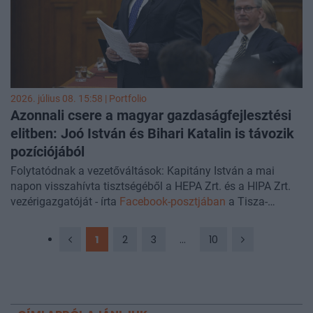
2026. július 08. 15:58 | Portfolio
Azonnali csere a magyar gazdaságfejlesztési
elitben: Joó István és Bihari Katalin is távozik
pozíciójából
Folytatódnak a vezetőváltások: Kapitány István a mai
napon visszahívta tisztségéből a HEPA Zrt. és a HIPA Zrt.
vezérigazgatóját - írta
Facebook-posztjában
a Tisza-
kormány gazdasági és energetikai minisztere, Kapitány
István.
1
2
3
...
10