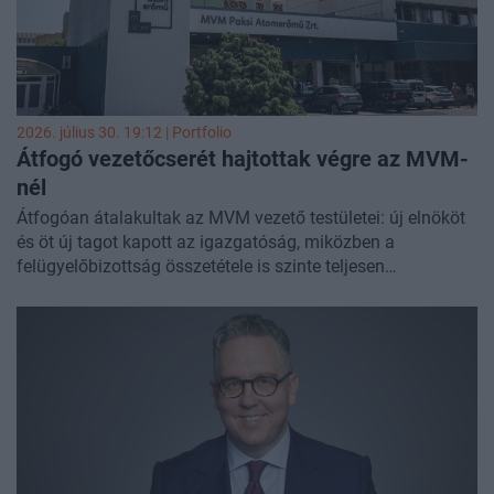
2026. július 30. 19:12 | Portfolio
Átfogó vezetőcserét hajtottak végre az MVM-
nél
Átfogóan átalakultak az MVM vezető testületei: új elnököt
és öt új tagot kapott az igazgatóság, miközben a
felügyelőbizottság összetétele is szinte teljesen
kicserélődött. Az állami energetikai vállalat irányításában a
Gazdasági és Energetikai Minisztérium több jelenlegi
vezetője is közvetlen szerepet kapott.