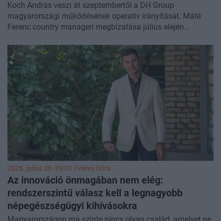
Koch András veszi át szeptembertől a DH Group
magyarországi működésének operatív irányítását. Máté
Ferenc country manageri megbízatása július elején
megszűnt, igazgatósági tagságát ugyanakkor megtartja.
2026. július 20. 09:01 |
Veres Dóra
Az innováció önmagában nem elég:
rendszerszintű válasz kell a legnagyobb
népegészségügyi kihívásokra
Magyarországon ma szinte nincs olyan család, amelyet ne