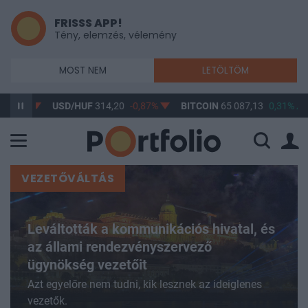
FRISSS APP!
Tény, elemzés, vélemény
MOST NEM
LETÖLTÖM
USD/HUF
314,20
-0,87%
BITCOIN
65 087,13
0,31%
BUX
14
VEZETŐVÁLTÁS
Leváltották a kommunikációs hivatal, és
az állami rendezvényszervező
ügynökség vezetőit
Azt egyelőre nem tudni, kik lesznek az ideiglenes
vezetők.