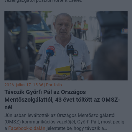
vezérigazgatói poszton történt cserét.
megalapozottabb párbeszédre.
2026. július 17. 15:36 | Portfolio
Távozik Győrfi Pál az Országos
Mentőszolgálattól, 43 évet töltött az OMSZ-
nél
Júniusban leváltották az Országos Mentőszolgálattól
(OMSZ) kommunikációs vezetőjét, Győrfi Pált, most pedig
a
Facebook-oldalán
jelentette be, hogy távozik a