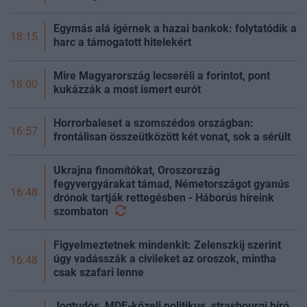
Egymás alá ígérnek a hazai bankok: folytatódik a
18:15
harc a támogatott hitelekért
Mire Magyarország lecseréli a forintot, pont
18:00
kukázzák a most ismert eurót
Horrorbaleset a szomszédos országban:
16:57
frontálisan összeütközött két vonat, sok a sérült
Ukrajna finomítókat, Oroszország
fegyvergyárakat támad, Németországot gyanús
16:48
drónok tartják rettegésben - Háborús híreink
szombaton
Figyelmeztetnek mindenkit: Zelenszkij szerint
úgy vadásszák a civileket az oroszok, mintha
16:48
csak szafari lenne
Jogtudós, MDF-közeli politikus, strasbourgi bíró,