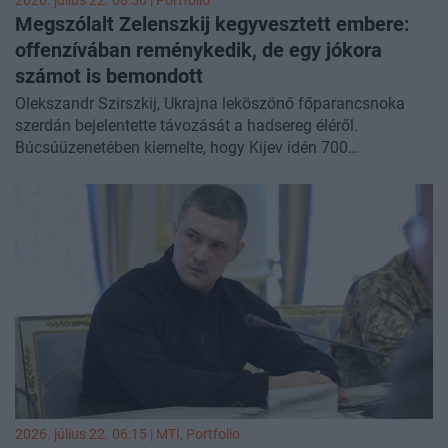
2026. július 22. 08:56 | Portfolio
Megszólalt Zelenszkij kegyvesztett embere:
offenzívában reménykedik, de egy jókora
számot is bemondott
Olekszandr Szirszkij, Ukrajna leköszönő főparancsnoka
szerdán bejelentette távozását a hadsereg éléről.
Búcsúüzenetében kiemelte, hogy Kijev idén 700
négyzetkilométernyi területet szerzett vissza - írja a Reuters.
2026. július 22. 06:15 |
MTI
, Portfolio