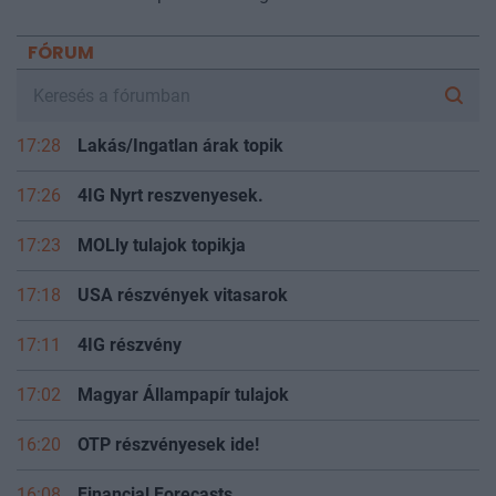
FÓRUM
17:28
Lakás/Ingatlan árak topik
17:26
4IG Nyrt reszvenyesek.
17:23
MOLly tulajok topikja
17:18
USA részvények vitasarok
17:11
4IG részvény
17:02
Magyar Állampapír tulajok
16:20
OTP részvényesek ide!
16:08
Financial Forecasts