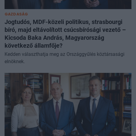
GAZDASÁG
Jogtudós, MDF-közeli politikus, strasbourgi
bíró, majd eltávolított csúcsbírósági vezető –
Kicsoda Baka András, Magyarország
következő államfője?
Kedden választhatja meg az Országgyűlés köztársasági
elnöknek.