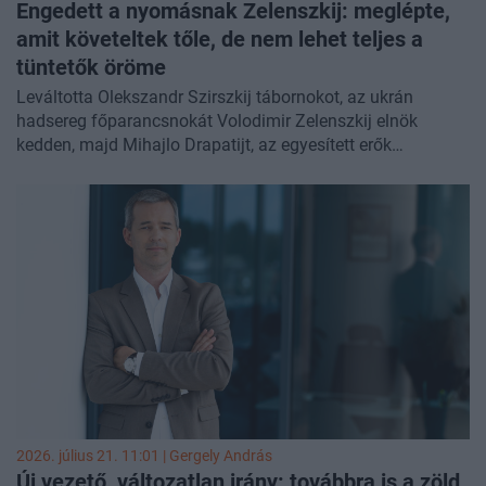
Engedett a nyomásnak Zelenszkij: meglépte,
amit követeltek tőle, de nem lehet teljes a
tüntetők öröme
Leváltotta Olekszandr Szirszkij tábornokot, az ukrán
hadsereg főparancsnokát Volodimir Zelenszkij elnök
kedden, majd Mihajlo Drapatijt, az egyesített erők
parancsnokát nevezte ki a helyére.
2026. július 21. 11:01 |
Gergely András
Új vezető, változatlan irány: továbbra is a zöld