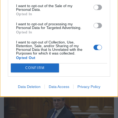
I want to opt-out of the Sale of my
Personal Data.
Opted In
I want to opt-out of processing my
Personal Data for Targeted Advertising.
Opted In
2026. július 08. 18:11 | Portfolio
I want to opt-out of Collection, Use,
Retention, Sale, and/or Sharing of my
Tisza-kormány: NATO-csúcson Magyar Péter,
Personal Data that Is Unrelated with the
a parlamenti nagyüzem után Ankarára
Purposes for which it was collected.
Opted Out
figyelhet a magyar
közélet
A hétfői és keddi parlamenti ülésnap után a szerda
CONFIRM
várhatóan nyugalmasabb lesz a hazai közéletben, így a
közmédia leállításával kapcsolatos eseményeken kívül a
figyelem arra irányulhat, hogy Magyar Péter miniszterelnök
Data Deletion
Data Access
Privacy Policy
Ankarában képviseli Magyarországot a NATO-csúcs
második, központi napján, amelyen Orbán Anita
külügyminiszterrel és Ruszin-Szendi Romulusz honvédelmi
miniszterrel vesz részt.