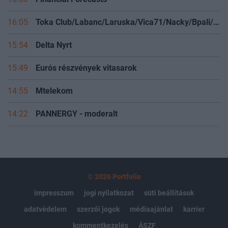
16:05
Toka Club/Labanc/Laruska/Vica71/Nacky/Bpali/Oldrider/Josefernando/Mcbull/Kawaszabi
15:54
Delta Nyrt
15:49
Eurós részvények vitasarok
14:55
Mtelekom
14:22
PANNERGY - moderalt
© 2026 Portfolio
impresszum
jogi nyilatkozat
süti beállítások
adatvédelem
szerzői jogok
médiaajánlat
karrier
kommentkezelés
ÁSZF