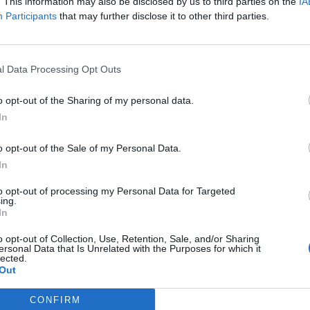
s jóval 200 Ft alatt jegyzik, a kereskedés 195.40/60 Ft körül alak
. This information may also be disclosed by us to third parties on the
IA
Participants
that may further disclose it to other third parties.
hetősen alacsony. Az állampapírok másodpiacán hasonlóan al
ispontos hozamcsökkenés figyelhető meg. A jövő héten 2009/D
cionál az ÁKK, a piac elsősorban erre figyel majd.A jelen írás n
l Data Processing Opt Outs
ASÓNK!
o opt-out of the Sharing of my personal data.
In
a portfolio.hu hírarchívumához tartozik, melynek olvasása előf
ötött.
o opt-out of the Sale of my Personal Data.
övetkezőket tartalmazza:
In
 teljes cikkarchívum
to opt-out of processing my Personal Data for Targeted
 BÉT elmúlt 2 év napon belüli
ing.
In
o opt-out of Collection, Use, Retention, Sale, and/or Sharing
ersonal Data that Is Unrelated with the Purposes for which it
Előfizetés
lected.
Out
NK VAGY?
BEJELENTKEZÉS
CONFIRM