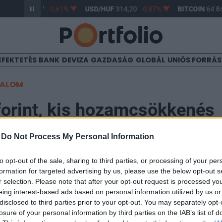
R/HUF
363,17
-0,61%
USD/HUF
314,20
-0,87%
BITCOIN
64 84
EFEKTETÉS
BANK
DEVIZA
GAZDASÁG
GLOBÁL
UNIÓS FORRÁ
TALOM
 forint, kis hozamcsökkenés
-
Do Not Process My Personal Information
09
to opt-out of the sale, sharing to third parties, or processing of your per
formation for targeted advertising by us, please use the below opt-out s
rdemi mozgás a forintpiacon. A mai napon a forint a te
r selection. Please note that after your opt-out request is processed y
t, majd minimális gyengülés volt megfigyelhető az eu
eing interest-based ads based on personal information utilized by us or
0/70 körül mozognak.
disclosed to third parties prior to your opt-out. You may separately opt-
losure of your personal information by third parties on the IAB’s list of