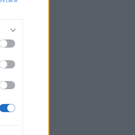
ul. A forgalom a
B’s List of
acsony forgalom
 és a 2015/A
em...
izetéses