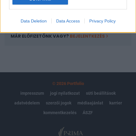
Előfizetés
Data Deletion
Data Access
Privacy Policy
MÁR ELŐFIZETŐNK VAGY?
BEJELENTKEZÉS
© 2026 Portfolio
impresszum
jogi nyilatkozat
süti beállítások
adatvédelem
szerzői jogok
médiaajánlat
karrier
kommentkezelés
ÁSZF