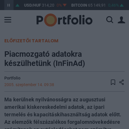
8
0,03%
USD/HUF
314,20
0%
BITCOIN
65 149,91
0,46%
ELŐFIZETŐI TARTALOM
Piacmozgató adatokra
készülhetünk (InFinAd)
Portfolio
2005. szeptember 14. 09:38
Ma kerülnek nyilvánosságra az augusztusi
amerikai kiskereskedelmi adatok, az ipari
termelés és kapacitáskihasználtság adatok előtt.
Az elemzők félszázalékos forgalomnövekedésre