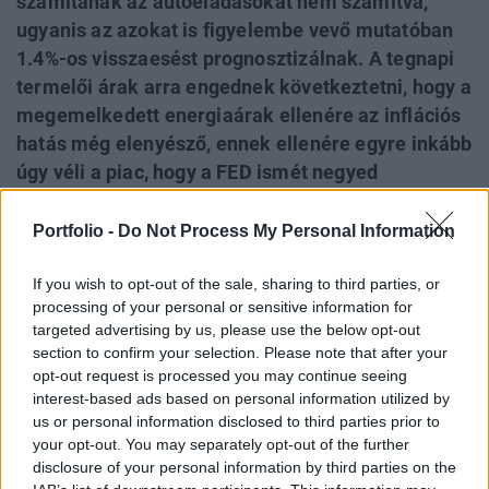
számítanak az autóeladásokat nem számítva,
ugyanis az azokat is figyelembe vevő mutatóban
1.4%-os visszaesést prognosztizálnak. A tegnapi
termelői árak arra engednek következtetni, hogy a
megemelkedett energiaárak ellenére az inflációs
hatás még elenyésző, ennek ellenére egyre inkább
úgy véli a piac, hogy a FED ismét negyed
százalékkal emeli az alapkamatot a szeptember
20-i ülésén. Nagyon fontos lesz ma a délután
Portfolio -
Do Not Process My Personal Information
16.30-kor nyilvánosságra kerülő energia-
If you wish to opt-out of the sale, sharing to third parties, or
készletek adatai, hiszen ezekben már tükröződik
processing of your personal or sensitive information for
a Katrina tényleges hatása. Egy újabb olajár rally
targeted advertising by us, please use the below opt-out
alaposan megmozgathatja a piacot... Csütörtökön
section to confirm your selection. Please note that after your
a fogyasztói árindex kerül napirendre két
opt-out request is processed you may continue seeing
regionális ipari termelési adatok mellett.
interest-based ads based on personal information utilized by
us or personal information disclosed to third parties prior to
Pénteken az USA folyó fizetési mérlege mellett a
your opt-out. You may separately opt-out of the further
tőkeáramlási adatokat is közzéteszik.
disclosure of your personal information by third parties on the