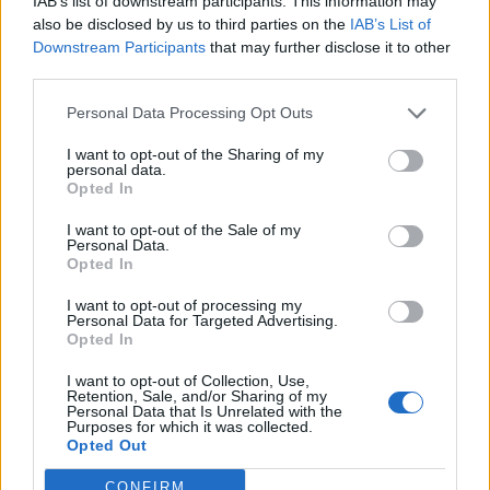
IAB’s list of downstream participants. This information may
Adatokban gazdag napok előtt állunk. Nem lesz hiány
also be disclosed by us to third parties on the
IAB’s List of
piacmozgató adatokból a tengerentúlról. A dollár
Downstream Participants
that may further disclose it to other
szempontjából egyre érdekesebb mutatók látnak
third parties.
hamarosan napvilágot, melyekből a Katrina által okozott
Personal Data Processing Opt Outs
pusztításra is lehet majd jobban következtetni. Az euróra a
hétvégi német választások nyomják rá bélyegüket, nem fog
I want to opt-out of the Sharing of my
personal data.
tudni a bizonytalan kimenetelű szavazásokat
Opted In
megelőzően...
I want to opt-out of the Sale of my
Personal Data.
Opted In
KEDVES OLVASÓNK!
I want to opt-out of processing my
A keresett cikk a portfolio.hu hírarchívumához
Personal Data for Targeted Advertising.
tartozik, melynek olvasása előfizetéses
Opted In
regisztrációhoz kötött.
I want to opt-out of Collection, Use,
Retention, Sale, and/or Sharing of my
Az előfizetés a következőket tartalmazza:
Personal Data that Is Unrelated with the
Purposes for which it was collected.
Portfolio.hu teljes cikkarchívum
Opted Out
Kötéslisták: BÉT elmúlt 2 év napon belüli
kötéslistái
CONFIRM