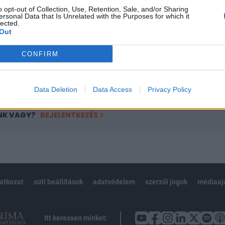
o opt-out of Collection, Use, Retention, Sale, and/or Sharing
övetkezőket tartalmazza:
ersonal Data that Is Unrelated with the Purposes for which it
lected.
 teljes cikkarchívum
Out
 BÉT elmúlt 2 év napon belüli
CONFIRM
Előfizetés
Data Deletion
Data Access
Privacy Policy
NK VAGY?
BEJELENTKEZÉS
latkozat
süti beállítások
adatvédelem
szerzői jogok
médiaaj
Itt keressen minket: