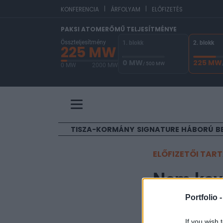
|
|
EU
KONFERENCIA
ÁRFOLYAM
ELŐFIZETÉS
PAKSI ATOMERŐMŰ TELJESÍTMÉNYE
Összteljesítmény
1. blokk
2. blokk
225 MW
0 MW
225 MW
/ 500 MW
0 MW
2000 MW
A Paksi Atomerőmű összteljesítménye 225 MW. 
TISZA-KORMÁNY
SIGNATURE
HÁBORÚ
B
ELŐFIZETŐI TAR
Nem kava
Portfolio 
Portfolio
2006. március 20. 17:
If you wish 