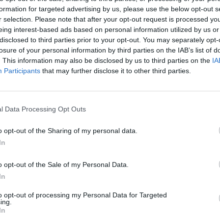
formation for targeted advertising by us, please use the below opt-out s
r selection. Please note that after your opt-out request is processed y
elő kamatdöntés, illetve az azt követő sajtótájékoztat
eing interest-based ads based on personal information utilized by us or
 eredményeztek érdemi elmozdulásokat a forint/euró 
disclosed to third parties prior to your opt-out. You may separately opt-
papírok másodpiacán. A forint a döntést megelőző 261.
losure of your personal information by third parties on the IAB’s list of
ileg kissé erősödött, 17:10-kor azonban már ismét a 26
. This information may also be disclosed by us to third parties on the
IA
Participants
that may further disclose it to other third parties.
ben járt. Az állampapírok másodpiacán a 2 órakor közz
előző szintekhez képest jellemzően 1-4 bp-os hozam
ora estére.
l Data Processing Opt Outs
etes várakozásokkal ellentétben a Monetáris Tanács még csak 
o opt-out of the Sharing of my personal data.
égéről, ezzel is deklarálva, hogy nem aggódik különösebben a 
In
dése miatt. A piaci szereplők korábban 260-265 körüli árfolyam
ották az emelést. Múlt kedden 266.40-ig, 2 éves mélypontig...
o opt-out of the Sale of my Personal Data.
In
ASÓNK!
to opt-out of processing my Personal Data for Targeted
ing.
a portfolio.hu hírarchívumához tartozik, melynek olvasása előf
In
ötött.