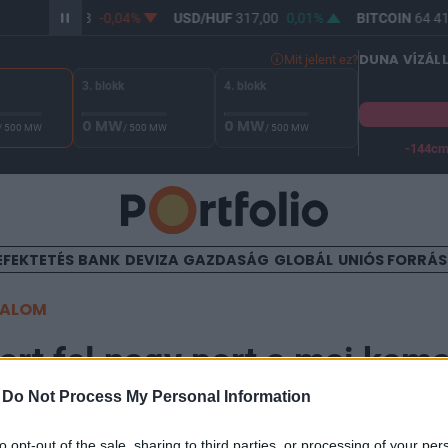
R/HUF
365,28
-0,04%
USD/HUF
317,00
0,01%
BITCOIN
64 415
DUNA VÍZÁL
Mit jelent ez?
3. blokk
4. blokk
0 MW
0 MW
/ 500 MW
/ 500 MW
/ 500 MW
-144c
A Duna vízállása Paksnál -129 cm. A biztonsági határ -144 cm,
EFEKTETÉS
BANK
DEVIZA
GAZDASÁG
GLOBÁL
UNIÓS FORRÁ
TALOM
rt fel nagy port a mai kam
-
Do Not Process My Personal Information
22
to opt-out of the sale, sharing to third parties, or processing of your per