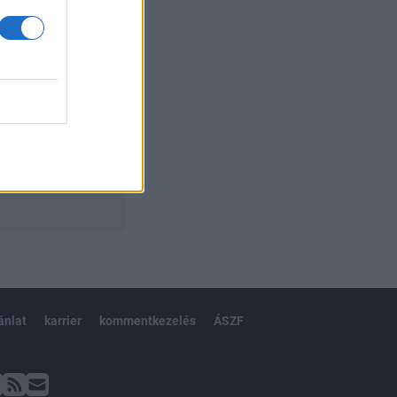
ánlat
karrier
kommentkezelés
ÁSZF