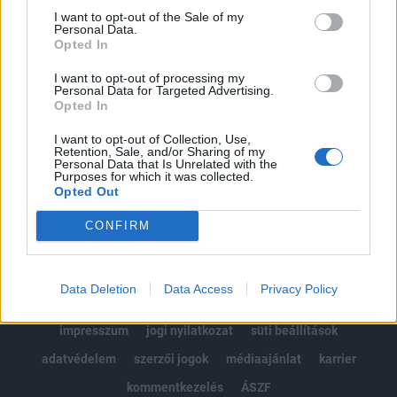
Portfolio.hu teljes cikkarchívum
I want to opt-out of the Sale of my
Personal Data.
Kötéslisták: BÉT elmúlt 2 év napon belüli
Opted In
kötéslistái
I want to opt-out of processing my
Personal Data for Targeted Advertising.
Előfizetés
Opted In
I want to opt-out of Collection, Use,
Retention, Sale, and/or Sharing of my
MÁR ELŐFIZETŐNK VAGY?
BEJELENTKEZÉS
Personal Data that Is Unrelated with the
Purposes for which it was collected.
Opted Out
CONFIRM
Data Deletion
Data Access
Privacy Policy
© 2026 Portfolio
impresszum
jogi nyilatkozat
süti beállítások
adatvédelem
szerzői jogok
médiaajánlat
karrier
kommentkezelés
ÁSZF