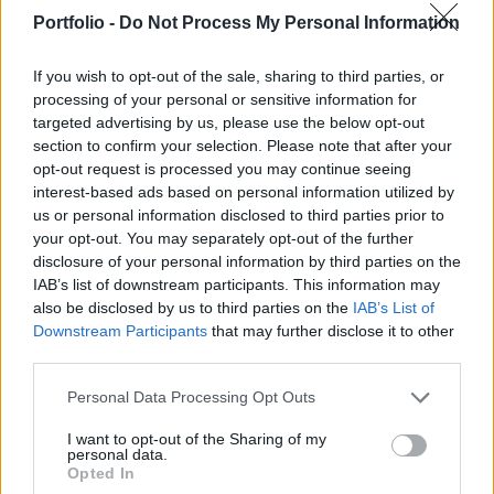
futamideje 25-30 év lehet - mondta el a Reuters-
Portfolio -
Do Not Process My Personal Information
nek Felsmann Balázs, a gazdasági tárca
illetékese.
If you wish to opt-out of the sale, sharing to third parties, or
processing of your personal or sensitive information for
Az osztályvezető szerint maga a kötvény hitelbesorolása
targeted advertising by us, please use the below opt-out
"BBB" lehet, a kockázata viszontbiztosítását követően
section to confirm your selection. Please note that after your
"AAA"-mínősítésű befektetőknek adják el, így a papír
opt-out request is processed you may continue seeing
interest-based ads based on personal information utilized by
lényegében tripla-A minősítésű lesz, és kibocsátása emiatt
us or personal information disclosed to third parties prior to
sokkal olcsóbb, mint egy normál vállalati kötvényé. Az M6-
your opt-out. You may separately opt-out of the further
os autópálya egyik szakaszának építésénél is hasonló
disclosure of your personal information by third parties on the
konstrukciót alkalmazva...
IAB’s list of downstream participants. This information may
also be disclosed by us to third parties on the
IAB’s List of
Downstream Participants
that may further disclose it to other
KEDVES OLVASÓNK!
third parties.
A keresett cikk a portfolio.hu hírarchívumához
Personal Data Processing Opt Outs
tartozik, melynek olvasása előfizetéses
regisztrációhoz kötött.
I want to opt-out of the Sharing of my
personal data.
Opted In
Az előfizetés a következőket tartalmazza: