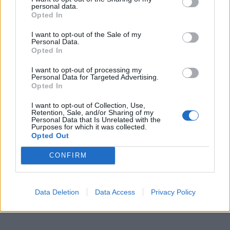
personal data.
KEDVES OLVASÓNK!
Opted In
A keresett cikk a portfolio.hu hírarchívumához
I want to opt-out of the Sale of my
Personal Data.
tartozik, melynek olvasása előfizetéses
Opted In
regisztrációhoz kötött.
I want to opt-out of processing my
Az előfizetés a következőket tartalmazza:
Personal Data for Targeted Advertising.
Opted In
Portfolio.hu teljes cikkarchívum
Kötéslisták: BÉT elmúlt 2 év napon belüli
I want to opt-out of Collection, Use,
kötéslistái
Retention, Sale, and/or Sharing of my
Personal Data that Is Unrelated with the
Purposes for which it was collected.
Opted Out
Előfizetés
CONFIRM
MÁR ELŐFIZETŐNK VAGY?
BEJELENTKEZÉS
Data Deletion
Data Access
Privacy Policy