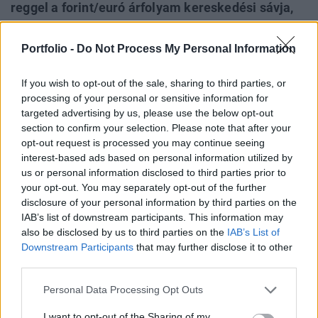
reggel a forint/euró árfolyam kereskedési sávja,
melyből a délelőtt során jelentősebb kilengés nem
is mutatkozott. A régióban is csendes, nagyobb
Portfolio -
Do Not Process My Personal Information
mozgások nélküli kereskedés zajlik. A magyar
állampapírok másodpiacán a rövid referencia-
If you wish to opt-out of the sale, sharing to third parties, or
processing of your personal or sensitive information for
lejáratokat kivéve jellemzően 4-10 bp-os
targeted advertising by us, please use the below opt-out
hozamemelkedés látszik a múlt péntek késő
section to confirm your selection. Please note that after your
délutáni szintekkel összevetve.
opt-out request is processed you may continue seeing
interest-based ads based on personal information utilized by
eurhufcomp Amint reggeli makrogazdasági
us or personal information disclosed to third parties prior to
előzetesünkben jeleztük: a héten magyar szempontból a
your opt-out. You may separately opt-out of the further
holnapi augusztusra vonatkozó inflációs adatok, illetve a
disclosure of your personal information by third parties on the
IAB’s list of downstream participants. This information may
csütörtöki 3 és 15 éves államkötvény-aukciók lesznek a fő
also be disclosed by us to third parties on the
IAB’s List of
piacbefolyásoló fejlemények.Kapcsolódó
Downstream Participants
that may further disclose it to other
cikkünk2006.09.11 06:00Mennyire érezzük már a
third parties.
Gyurcsány-csomagot? - Jön a svájci kamatdöntésVárttól
(3.4-3.5%) jelentősen...
Personal Data Processing Opt Outs
I want to opt-out of the Sharing of my