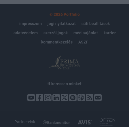
© 2026 Portfolio
impresszum
jogi nyilatkozat
süti beállítások
adatvédelem
szerzői jogok
médiaajánlat
karrier
kommentkezelés
ÁSZF
Itt keressen minket:
Partnereink