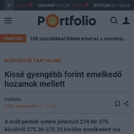
363,17
-0,61%
USD/HUF
314,20
-0,87%
BITCOIN
65 185,94
0
FONTOS
150 százalékkal többet érhet ez a részvény - És most féláron van!
ELŐFIZETŐI TARTALOM
Kissé gyengébb forint emelkedő
hozamok mellett
Portfolio
2006. szeptember 11. 11:22
A múlt péntek estére jellemző 274.60-275
körüliről 275.30-275.70 körülre emelkedett ma