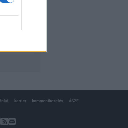
ánlat
karrier
kommentkezelés
ÁSZF