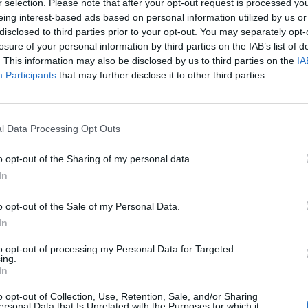
r selection. Please note that after your opt-out request is processed y
lypontra esett az elmúlt napokban a forint az euróval,
eing interest-based ads based on personal information utilized by us or
 így a devizahitellel rendelkezők, illetve külföldi síel
disclosed to third parties prior to your opt-out. You may separately opt-
attak, hogy mi várhat rájuk a forint árfolyama tekinte
losure of your personal information by third parties on the IAB’s list of
 globális kockázati étvágyat jelző főbb mutatók nem tü
. This information may also be disclosed by us to third parties on the
IA
Participants
that may further disclose it to other third parties.
 romlását, továbbá azt tudva, hogy a forintbefektetése
umok átlagosnak mondhatók, komolyabb és tartós for
epek közeledtével. A fehérnek ígérkező karácsony tehá
l Data Processing Opt Outs
godtnak számíthat majd.
o opt-out of the Sharing of my personal data.
279-ig, a svájci frankkal szemben 184-ig gyengült a napokban a 
In
 ilyen gyenge a magyar fizetőeszköz. Az euróval szembeni árfo
zembeni a 173-184 közötti sávba "ragadt be" július óta, most teh
o opt-out of the Sale of my Personal Data.
árfolyamról beszélünk.Amint arra tegnapi cikkünkben, technikai.
In
to opt-out of processing my Personal Data for Targeted
ASÓNK!
ing.
In
a portfolio.hu hírarchívumához tartozik, melynek olvasása előf
o opt-out of Collection, Use, Retention, Sale, and/or Sharing
ötött.
ersonal Data that Is Unrelated with the Purposes for which it