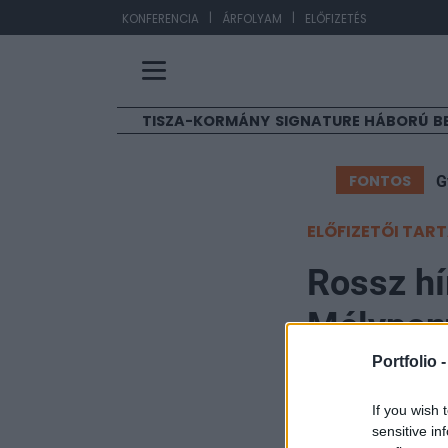
|
|
EU
KONFERENCIA
ÁRFOLYAM
ELŐFIZETÉS
TISZA-KORMÁNY
SIGNATURE
HÁBORÚ
B
FONTOS
G
ELŐFIZETŐI TAR
Rossz hí
Mélypont
Portfolio 
Portfolio
2009. december 17. 04
If you wish 
sensitive in