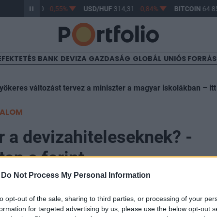
R/HUF
363,40
-0,55%
USD/HUF
314,31
-0,84%
BITCOIN
64 85
EFEKTETÉS
BANK
DEVIZA
GAZDASÁG
GLOBÁL
UNIÓS FORRÁ
yökeres változást tervez a miniszter a magyar iskolákban – itt
TALOM
r a devizahiteleseknek? -
on a forint
-
Do Not Process My Personal Information
:45
to opt-out of the sale, sharing to third parties, or processing of your per
formation for targeted advertising by us, please use the below opt-out s