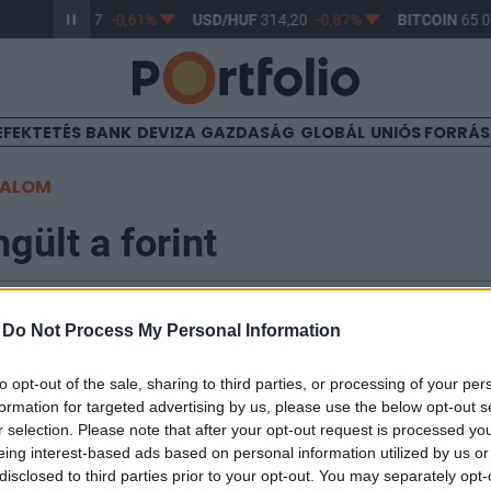
R/HUF
363,17
-0,61%
USD/HUF
314,20
-0,87%
BITCOIN
65 06
EFEKTETÉS
BANK
DEVIZA
GAZDASÁG
GLOBÁL
UNIÓS FORRÁ
TALOM
gült a forint
-
Do Not Process My Personal Information
to opt-out of the sale, sharing to third parties, or processing of your per
nzív forinterősödési hullám pénteken délelőtt megállt,
formation for targeted advertising by us, please use the below opt-out s
tközi befektetői hangulatban ismét veszített értékéb
r selection. Please note that after your opt-out request is processed y
y az euróval szembeni jegyzések 268-ig emelkedtek. A 
eing interest-based ads based on personal information utilized by us or
pest azonban még így is közel 2%-kal erősebb, míg a 
disclosed to third parties prior to your opt-out. You may separately opt-