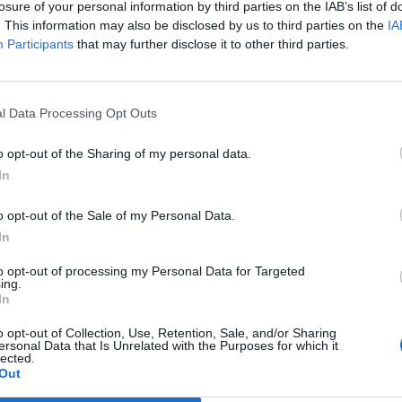
losure of your personal information by third parties on the IAB’s list of
 gyengébb szinten búcsúztatja a hetet.
. This information may also be disclosed by us to third parties on the
IA
Participants
that may further disclose it to other third parties.
 jellemzőnél jóval izgalmasabb hetet hagyott maga mögött a for
győzelem alapvetően forintot erősítő hatását ellensúlyozta a 
i támadássorozat, illetve a görög adósságválsággal kapcsolatba
egatív hírek. A hétfőn reggel még 262 körüli euróval szembeni...
l Data Processing Opt Outs
o opt-out of the Sharing of my personal data.
ASÓNK!
In
a portfolio.hu hírarchívumához tartozik, melynek olvasása előf
o opt-out of the Sale of my Personal Data.
ötött.
In
övetkezőket tartalmazza:
to opt-out of processing my Personal Data for Targeted
 teljes cikkarchívum
ing.
In
 BÉT elmúlt 2 év napon belüli
o opt-out of Collection, Use, Retention, Sale, and/or Sharing
ersonal Data that Is Unrelated with the Purposes for which it
lected.
Előfizetés
Out