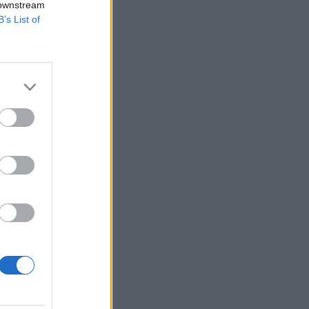
 downstream
B’s List of
int, mivel a
magyar
n özönlő, a hét
izetéses