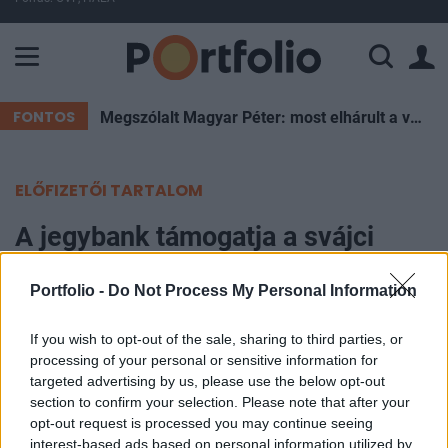
A Paksi Atomerőmű összteljesítménye 226 MW. A Duna vízállá
FONTOS
Megszólalt Magyar Péter: most elhárult a veszély, de Pakson újra pattanásig feszülhet a helyzet
ELŐFIZETŐI TARTALOM
A jegybank támogatja a svájci
frankot? - Izgulhatnak a
Portfolio -
Do Not Process My Personal Information
devizahitelesek
If you wish to opt-out of the sale, sharing to third parties, or
Portfolio
processing of your personal or sensitive information for
2010. július 30. 08:46
targeted advertising by us, please use the below opt-out
section to confirm your selection. Please note that after your
opt-out request is processed you may continue seeing
Londoni devizakereskedők szerint a svájci
interest-based ads based on personal information utilized by