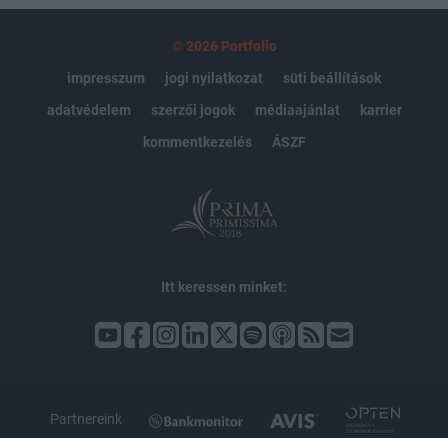
© 2026 Portfolio
impresszum
jogi nyilatkozat
süti beállítások
adatvédelem
szerzői jogok
médiaajánlat
karrier
kommentkezelés
ÁSZF
Itt keressen minket:
Partnereink