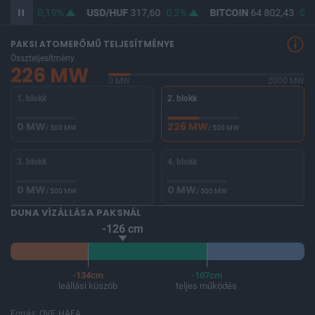
366,10
0,19%
USD/HUF
317,60
0,2%
BITCOIN
64 802,43
0,8
PAKSI ATOMERŐMŰ TELJESÍTMÉNYE
Összteljesítmény
226 MW
0 MW
2000 MW
1. blokk
2. blokk
0 MW
226 MW
/ 500 MW
/ 500 MW
3. blokk
4. blokk
0 MW
0 MW
/ 500 MW
/ 500 MW
DUNA VÍZÁLLÁSA PAKSNÁL
-126 cm
-134cm
-107cm
leállási küszöb
teljes működés
Forrás: OVF, HAEA