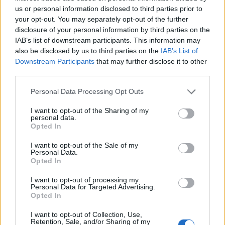
jegybank az elmúlt napokban eladóként lépett fel
us or personal information disclosed to third parties prior to
az euró piacán, hogy csökkentse a korábbi, a frank
your opt-out. You may separately opt-out of the further
erejének megfékezését célzó intervenciója során
disclosure of your personal information by third parties on the
IAB’s list of downstream participants. This information may
felhalmozott eurótartalékait. A lépés újabb
also be disclosed by us to third parties on the
IAB’s List of
jelentős hangsúlyeltolódásként értelmezhető a
Downstream Participants
that may further disclose it to other
jegybank magatartásában. Ez egyelőre a közös
third parties.
európai fizetőeszköz lendületét nem törte meg, az
Personal Data Processing Opt Outs
euró a dollárral szemben 3 havi csúcson
tartózkodik.
I want to opt-out of the Sharing of my
personal data.
Opted In
Hosszú idő után ismét erősödés bontakozott ki a svájci
frank piacán, szerda óta közel 2%-kal értékelődött fel az
I want to opt-out of the Sale of my
Personal Data.
euróval szemben. Több piaci szereplő is a svájci
Opted In
jegybankot sejti a folyamat mögött. Az alpesi deviza
euróval szembeni jegyzései a péntek hajnali órákban
I want to opt-out of processing my
Personal Data for Targeted Advertising.
megközelítette az 1.3550-es szintet is, amire legutóbb
Opted In
hétfőn volt példa.Mit művel megint a jegybank?...
I want to opt-out of Collection, Use,
Retention, Sale, and/or Sharing of my