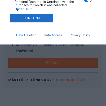
Personal Data that Is Unrelated with the
KEDVES OLVASÓNK!
Purposes for which it was collected.
Opted Out
A keresett cikk a portfolio.hu hírarchívumához
tartozik, melynek olvasása előfizetéses
CONFIRM
regisztrációhoz kötött.
Az előfizetés a következőket tartalmazza:
Data Deletion
Data Access
Privacy Policy
Portfolio.hu teljes cikkarchívum
Kötéslisták: BÉT elmúlt 2 év napon belüli
kötéslistái
Előfizetés
MÁR ELŐFIZETŐNK VAGY?
BEJELENTKEZÉS