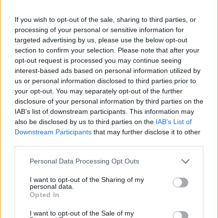
osztályvezető-helyettese.
If you wish to opt-out of the sale, sharing to third parties, or
EUR/HUF (283,30 - 285,30): Tegnap a kereskedési órák
processing of your personal or sensitive information for
után elromlott az eddig kedvezőnek mondott hangulat és
targeted advertising by us, please use the below opt-out
majdnem 285-ig gyengült a forint az euróval szemben. A
section to confirm your selection. Please note that after your
mai napot innen folytatta a hazai deviza és a nap további
opt-out request is processed you may continue seeing
részében nem számítunk jelentős elmozdulásra a 283-285
interest-based ads based on personal information utilized by
sávból, hacsak nem történik váratlan esemény, vagy nem
us or personal information disclosed to third parties prior to
your opt-out. You may separately opt-out of the further
változik meg a piac általános kockázatvállalási...
disclosure of your personal information by third parties on the
IAB’s list of downstream participants. This information may
also be disclosed by us to third parties on the
IAB’s List of
KEDVES OLVASÓNK!
Downstream Participants
that may further disclose it to other
A keresett cikk a portfolio.hu hírarchívumához
third parties.
tartozik, melynek olvasása előfizetéses
Personal Data Processing Opt Outs
regisztrációhoz kötött.
I want to opt-out of the Sharing of my
Az előfizetés a következőket tartalmazza:
personal data.
Opted In
Portfolio.hu teljes cikkarchívum
Kötéslisták: BÉT elmúlt 2 év napon belüli
I want to opt-out of the Sale of my