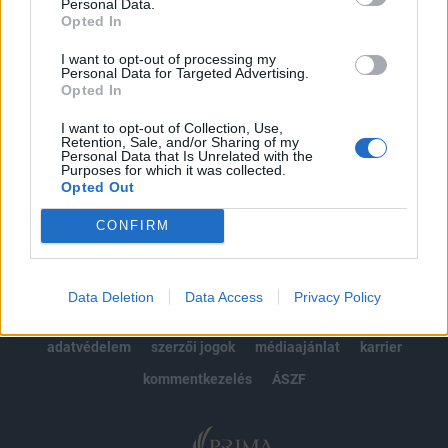
kötéslistái
Personal Data.
Opted In
Előfizetés
I want to opt-out of processing my
Personal Data for Targeted Advertising.
Opted In
MÁR ELŐFIZETŐNK VAGY?
BEJELENTKEZÉS
I want to opt-out of Collection, Use,
Retention, Sale, and/or Sharing of my
Personal Data that Is Unrelated with the
Purposes for which it was collected.
Opted Out
CONFIRM
© 2026 Portfolio
Data Deletion
Data Access
Privacy Policy
impresszum
jogi nyilatkozat
süti beállítások
adatvédelem
szerzői jogok
médiaajánlat
karrier
kommentkezelés
ÁSZF