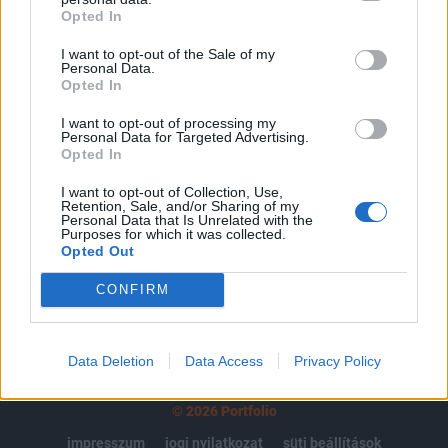
Opted In
regisztrációhoz kötött.
I want to opt-out of the Sale of my
Az előfizetés a következőket tartalmazza:
Personal Data.
Portfolio.hu teljes cikkarchívum
Opted In
Kötéslisták: BÉT elmúlt 2 év napon belüli
I want to opt-out of processing my
kötéslistái
Personal Data for Targeted Advertising.
Opted In
Előfizetés
I want to opt-out of Collection, Use,
Retention, Sale, and/or Sharing of my
Personal Data that Is Unrelated with the
Purposes for which it was collected.
Opted Out
MÁR ELŐFIZETŐNK VAGY?
BEJELENTKEZÉS
CONFIRM
Data Deletion
Data Access
Privacy Policy
© 2026 Portfolio
impresszum
jogi nyilatkozat
süti beállítások