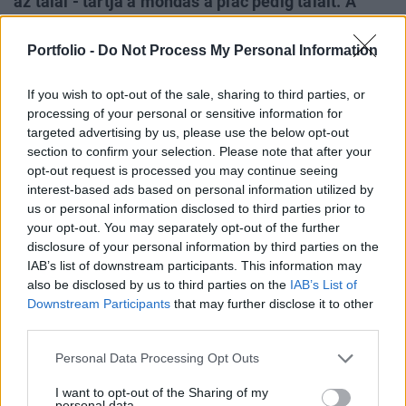
az talál - tartja a mondás a piac pedig talált. A
norvég korona pedig minden főbb devizával
szemben erősödésnek indult, amint azt a
Portfolio -
Do Not Process My Personal Information
Portfolio.hu egyik korábbi cikkében felvázolta
If you wish to opt-out of the sale, sharing to third parties, or
már, mint lehetséges forgatókönyvet.
processing of your personal or sensitive information for
targeted advertising by us, please use the below opt-out
Most, hogy a svájci frankot 1,2-nél támasztani fogja az
section to confirm your selection. Please note that after your
SNB, még több oka van a norvég fizetőeszköznek az
opt-out request is processed you may continue seeing
erősödésre - mondta el a Morgan Stanley egyik elemzője.
interest-based ads based on personal information utilized by
Mivel kicsi az esélye a svájci frank további
us or personal information disclosed to third parties prior to
felértékelődésének, ráadásul a hozamok is negatív szinten
your opt-out. You may separately opt-out of the further
mozognak, a svájci menedék már nem olyan vonzó.
disclosure of your personal information by third parties on the
Azoknak a portfoliómenedzsereknek, akinek Európában kell
IAB’s list of downstream participants. This information may
also be disclosed by us to third parties on the
IAB’s List of
biztos...
Downstream Participants
that may further disclose it to other
third parties.
KEDVES OLVASÓNK!
Personal Data Processing Opt Outs
A keresett cikk a portfolio.hu hírarchívumához
I want to opt-out of the Sharing of my
tartozik, melynek olvasása előfizetéses
personal data.