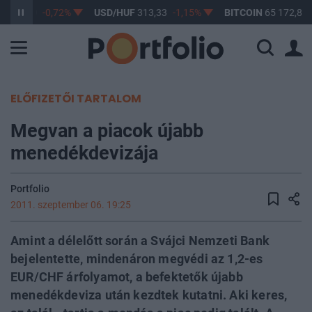
F
362,79
-0,72%
USD/HUF
313,33
-1,15%
BITCOIN
65 172,86
ELŐFIZETŐI TARTALOM
Megvan a piacok újabb
menedékdevizája
Portfolio
2011. szeptember 06. 19:25
Amint a délelőtt során a Svájci Nemzeti Bank
bejelentette, mindenáron megvédi az 1,2-es
EUR/CHF árfolyamot, a befektetők újabb
menedékdeviza után kezdtek kutatni. Aki keres,