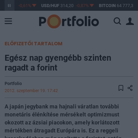
F
363,17
-0,61%
USD/HUF
314,20
-0,87%
BITCOIN
64 777,38
ELŐFIZETŐI TARTALOM
Egész nap gyengébb szinten
ragadt a forint
Portfolio
2012. szeptember 19. 17:42
A japán jegybank ma hajnali váratlan további
monetáris élénkítése mérsékelt optimizmust
okozott az ázsiai piacokon, amely korlátozott
mértékben átragadt Európára is. Ez a reggeli