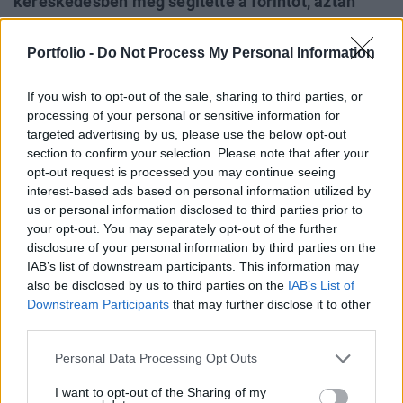
kereskedésben még segítette a forintot, aztán
hirtelen gyengülés következett, amelyet egész
nap nem is tudott ledolgozni a magyar
Portfolio -
Do Not Process My Personal Information
fizetőeszköz. A délutáni amerikai makroadatok
nem változtattak érdemben a nemzetközi
If you wish to opt-out of the sale, sharing to third parties, or
processing of your personal or sensitive information for
befektetői hangulaton, azaz összességében
targeted advertising by us, please use the below opt-out
továbbra is kitartott az optimizmus a tőzsdéken,
section to confirm your selection. Please note that after your
illetve a kockázati étvágy a globális piacokon.
opt-out request is processed you may continue seeing
interest-based ads based on personal information utilized by
2012. szeptember 19. 17:42 Megosztás Egész nap
us or personal information disclosed to third parties prior to
gyengébb szinten ragadt a forint A reggeli hirtelen
your opt-out. You may separately opt-out of the further
gyengülés után csendes kereskedés következett a nap
disclosure of your personal information by third parties on the
IAB’s list of downstream participants. This information may
legnagyobb részében a bankközi piacon, de a forint a
also be disclosed by us to third parties on the
IAB’s List of
viszonylag jó klpiaci hangulat mellett sem tudott...
Downstream Participants
that may further disclose it to other
third parties.
KEDVES OLVASÓNK!
Personal Data Processing Opt Outs
A keresett cikk a portfolio.hu hírarchívumához
I want to opt-out of the Sharing of my