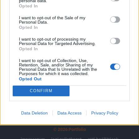
tartozik, melynek olvasása előfizetéses
personal data.
Opted In
regisztrációhoz kötött.
I want to opt-out of the Sale of my
Az előfizetés a következőket tartalmazza:
Personal Data.
Portfolio.hu teljes cikkarchívum
Opted In
Kötéslisták: BÉT elmúlt 2 év napon belüli
I want to opt-out of processing my
kötéslistái
Personal Data for Targeted Advertising.
Opted In
Előfizetés
I want to opt-out of Collection, Use,
Retention, Sale, and/or Sharing of my
Personal Data that Is Unrelated with the
Purposes for which it was collected.
Opted Out
MÁR ELŐFIZETŐNK VAGY?
BEJELENTKEZÉS
CONFIRM
Data Deletion
Data Access
Privacy Policy
© 2026 Portfolio