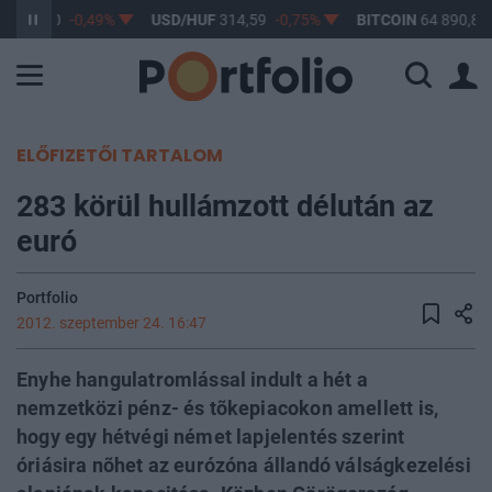
F
363,60
-0,49%
USD/HUF
314,59
-0,75%
BITCOIN
64 890,81
ELŐFIZETŐI TARTALOM
283 körül hullámzott délután az
euró
Portfolio
2012. szeptember 24. 16:47
Enyhe hangulatromlással indult a hét a
nemzetközi pénz- és tõkepiacokon amellett is,
hogy egy hétvégi német lapjelentés szerint
óriásira nõhet az eurózóna állandó válságkezelési