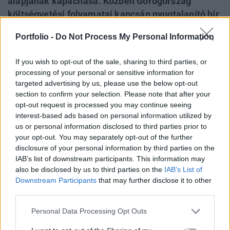
alapjának kapacitása. Közben Görögország
költségvetési folyamatai kapcsán nyugtalanító hír
is érkezett a hétvégén, igaz azt cáfolták görög
Portfolio -
Do Not Process My Personal Information
oldalról. A vártnál gyengébb német Ifo-index miatt
is romlott kissé a hangulat, ami a forint mérsékelt
If you wish to opt-out of the sale, sharing to third parties, or
gyengülésében is szerepet játszott délelõtt. Aztán
processing of your personal or sensitive information for
délhez közeledve újra erõre kapott a forint, de
targeted advertising by us, please use the below opt-out
nagy szárnyalást a délután során sem tudott
section to confirm your selection. Please note that after your
opt-out request is processed you may continue seeing
felmutatni.
interest-based ads based on personal information utilized by
us or personal information disclosed to third parties prior to
2012. szeptember 24. 16:47 Megosztás 283 körül
your opt-out. You may separately opt-out of the further
hullámzott délután az euró Viszonylag nyugodt
disclosure of your personal information by third parties on the
kereskedést láttunk délután a nemzetközi pénz- és
IAB’s list of downstream participants. This information may
tőkepiacokon, amelynek során nem oldódott, de nem is
also be disclosed by us to third parties on the
IAB’s List of
fokozódott az a borongós hangulat, ami a délelőtti...
Downstream Participants
that may further disclose it to other
third parties.
KEDVES OLVASÓNK!
Personal Data Processing Opt Outs