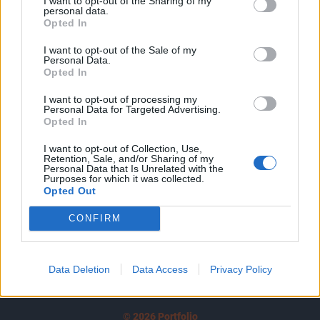
I want to opt-out of the Sharing of my
A keresett cikk a portfolio.hu hírarchívumához
personal data.
tartozik, melynek olvasása előfizetéses
Opted In
regisztrációhoz kötött.
I want to opt-out of the Sale of my
Personal Data.
Az előfizetés a következőket tartalmazza:
Opted In
Portfolio.hu teljes cikkarchívum
Kötéslisták: BÉT elmúlt 2 év napon belüli
I want to opt-out of processing my
Personal Data for Targeted Advertising.
kötéslistái
Opted In
I want to opt-out of Collection, Use,
Előfizetés
Retention, Sale, and/or Sharing of my
Personal Data that Is Unrelated with the
Purposes for which it was collected.
Opted Out
MÁR ELŐFIZETŐNK VAGY?
BEJELENTKEZÉS
CONFIRM
Data Deletion
Data Access
Privacy Policy
© 2026 Portfolio