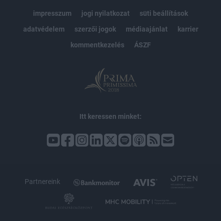
impresszum
jogi nyilatkozat
süti beállítások
adatvédelem
szerzői jogok
médiaajánlat
karrier
kommentkezelés
ÁSZF
Itt keressen minket:
Partnereink