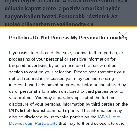
fejlemények állhattak. A hazai fizetőeszköz csak
délután kapott erőre, a pozitív amerikai nyitás
nagyon kellett hozzá.Fontosabb részletek Az
utolsó pillanatban megállapodtak a
költségvetésrõl a tengerentúlon, ami látványos
Portfolio -
Do Not Process My Personal Information
emelkedést indított el a világ tõzsdéin. A forint
azonban délelõtt nem tudott profitálni ebbõl a
If you wish to opt-out of the sale, sharing to third parties, or
kedvezõ hangulatból. A hazai fizetõeszköz negatív
processing of your personal or sensitive information for
teljesítménye látványosan kilógott a régiós
targeted advertising by us, please use the below opt-out
devizák közül. Hazai fejlemény állhatott a
section to confirm your selection. Please note that after your
opt-out request is processed you may continue seeing
háttérben. A forint délután kapott erõre, miután
interest-based ads based on personal information utilized by
hatalmas rali bontakozott ki az amerikai
us or personal information disclosed to third parties prior to
tõzsdéken.
your opt-out. You may separately opt-out of the further
disclosure of your personal information by third parties on the
2013. január 02. 17:47 Megosztás Megnyugodtunk a nap
IAB’s list of downstream participants. This information may
végére Az esti órákhoz közeledve megnyugodott a forint
also be disclosed by us to third parties on the
IAB’s List of
Downstream Participants
that may further disclose it to other
árfolyama, az euróval szembeni jegyzések stabilan 291
third parties.
körül ingadoznak. A pozitív amerikai piacnyitás, valamint a