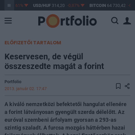
3,17
-0,61%
USD/HUF
314,20
-0,87%
BITCOIN
64 730,42
-0,
ELŐFIZETŐI TARTALOM
Keservesen, de végül
összeszedte magát a forint
Portfolio
2013. január 02. 17:47
A kiváló nemzetközi befektetői hangulat ellenére
a forint látványosan gyengült szerda délelőtt. Az
euróval szembeni árfolyam gyorsan a 293-as
szintig szaladt. A furcsa mozgás háttérben hazai