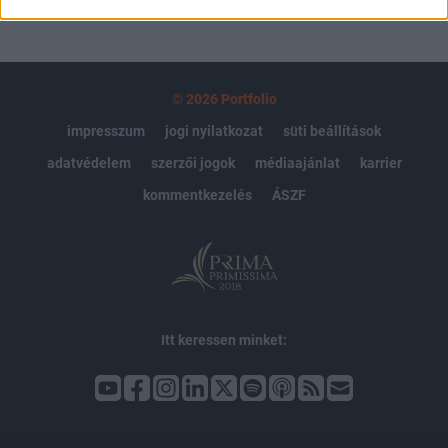
© 2026 Portfolio
impresszum
jogi nyilatkozat
süti beállítások
adatvédelem
szerzői jogok
médiaajánlat
karrier
kommentkezelés
ÁSZF
Itt keressen minket: