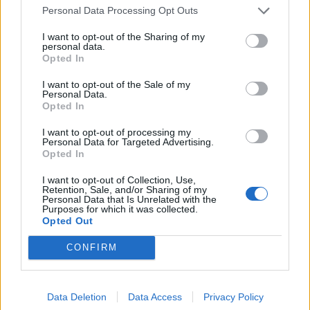
vártnál jobb tengerentúli...
Personal Data Processing Opt Outs
I want to opt-out of the Sharing of my
personal data.
KEDVES OLVASÓNK!
Opted In
A keresett cikk a portfolio.hu hírarchívumához
I want to opt-out of the Sale of my
tartozik, melynek olvasása előfizetéses
Personal Data.
Opted In
regisztrációhoz kötött.
I want to opt-out of processing my
Az előfizetés a következőket tartalmazza:
Personal Data for Targeted Advertising.
Portfolio.hu teljes cikkarchívum
Opted In
Kötéslisták: BÉT elmúlt 2 év napon belüli
I want to opt-out of Collection, Use,
kötéslistái
Retention, Sale, and/or Sharing of my
Personal Data that Is Unrelated with the
Purposes for which it was collected.
Előfizetés
Opted Out
CONFIRM
MÁR ELŐFIZETŐNK VAGY?
BEJELENTKEZÉS
Data Deletion
Data Access
Privacy Policy