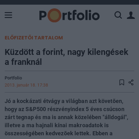
A Paksi Atomerőmű összteljesítménye 226 MW. A Duna vízállá
ELŐFIZETŐI TARTALOM
Küzdött a forint, nagy kilengések
a franknál
Portfolio
2013. január 18. 17:38
Jó a kockázati étvágy a világban azt követõen,
hogy az S&P500 részvényindex 5 éves csúcson
zárt tegnap és ma is annak közelében "álldogál",
illetve a ma hajnali kínai makroadatok is
összességében kedvezõek lettek. Ebben a