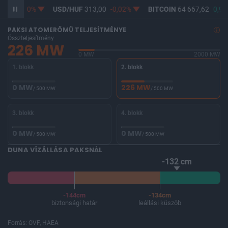
361,73
0%
USD/HUF
313,00
-0,02%
BITCOIN
64 667,62
0,96
PAKSI ATOMERŐMŰ TELJESÍTMÉNYE
Összteljesítmény
226 MW
0 MW
2000 MW
1. blokk
2. blokk
0 MW
226 MW
/ 500 MW
/ 500 MW
3. blokk
4. blokk
0 MW
0 MW
/ 500 MW
/ 500 MW
DUNA VÍZÁLLÁSA PAKSNÁL
-132 cm
-144cm
-134cm
biztonsági határ
leállási küszöb
Forrás: OVF, HAEA