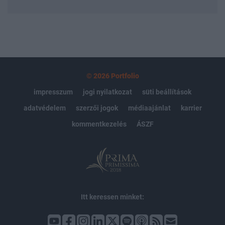
© 2026 Portfolio
impresszum
jogi nyilatkozat
süti beállítások
adatvédelem
szerzői jogok
médiaajánlat
karrier
kommentkezelés
ÁSZF
Itt keressen minket: