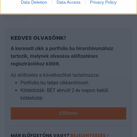
Data Deletion
Data Access
Privacy Policy
szenvedett el ma a forint, az euró jegyzései 292-ről 293-ig
emelkedtek, azaz a már többször hivatkozott emelkedő
trendvonal...
KEDVES OLVASÓNK!
A keresett cikk a portfolio.hu hírarchívumához
tartozik, melynek olvasása előfizetéses
regisztrációhoz kötött.
Az előfizetés a következőket tartalmazza:
Portfolio.hu teljes cikkarchívum
Kötéslisták: BÉT elmúlt 2 év napon belüli
kötéslistái
Előfizetés
MÁR ELŐFIZETŐNK VAGY?
BEJELENTKEZÉS