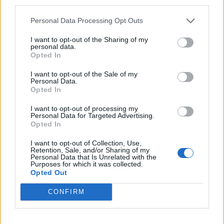
gazdaságpolitikusi jelzések most nem
third parties.
gyakoroltak érdemi hatást a forintárfolyamra
Personal Data Processing Opt Outs
Közben a Fitch Ratings illetékese azt mondta:
egyelõre esélytelen, hogy Magyarországot
I want to opt-out of the Sharing of my
personal data.
visszaemelje a befektetésre ajánlott kategóriába
Opted In
a hitelminõsítõ és egyúttal megerõsítette:
I want to opt-out of the Sale of my
egyáltalán nem számol az EU/IMF-megállapodás
Personal Data.
Opted In
létrejöttével A svájci frank 6 kereskedési napja
tartó hanyatlása ma délelõtt megállt, sõt fordulat
I want to opt-out of processing my
Personal Data for Targeted Advertising.
jelei látszottak késõ délutánra Amint azonban
Opted In
elemzésünkben rámutattunk: a frank
I want to opt-out of Collection, Use,
gyengélkedése tartós lehet, igaz több olyan
Retention, Sale, and/or Sharing of my
tényezõ is van, amely idõrõl-idõre megakaszthatja
Personal Data that Is Unrelated with the
Purposes for which it was collected.
az esési hullámot A magyar állampapírok
Opted Out
másodpiacán ma is kis hozamváltozások voltak
CONFIRM
2013. január 18. 17:38 Megosztás 293 körül "zárt" az euró
Tegnap estéhez és ma reggelhez képest kis gyengülést