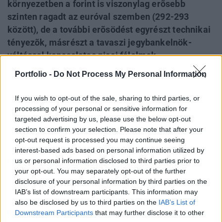
környezetben a forint is viszonylag erõsebb
szinten ragadt az euróval szemben (292-293
között), de a további erõsödést egyrészt technikai
tényezõk, másrészt a tavaszi jegybankelnök-
váltással kapcsolatos piaci félelmek
akadályozhatják. Közben a svájci frank hanyatlása
Portfolio -
Do Not Process My Personal Information
megállt és szokatlanul nagy kilengések
mutatkoztak az euróval szemben.Fontosabb
If you wish to opt-out of the sale, sharing to third parties, or
részletek Orbán Viktor ma reggeli interjújában
processing of your personal or sensitive information for
targeted advertising by us, please use the below opt-out
nem cáfolta, hogy Matolcsy György lenne a
section to confirm your selection. Please note that after your
jegybankelnök, csak azt hangsúlyozta, hogy
opt-out request is processed you may continue seeing
döntés még nem született Simor András MNB-
interest-based ads based on personal information utilized by
elnök rámutatott, hogy a térségi jegybankok közül
us or personal information disclosed to third parties prior to
a magyar tette a legtöbbet a válságkezelés
your opt-out. You may separately opt-out of the further
disclosure of your personal information by third parties on the
területén éás arra figyelmeztetett, hogy a túl sok
IAB’s list of downstream participants. This information may
monetáris ösztönzés csak mélyebb recesszióba
also be disclosed by us to third parties on the
IAB’s List of
fogja taszítani az országot Ezek a
Downstream Participants
that may further disclose it to other