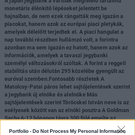
A japán jegybank a vártnak megfelelõ tartalmú
monetáris élénkítõ lépéseket jelentett be
hajnalban, de nem ezek rángatták meg igazán a
piacokat, hanem azok az európai piaci pletykák,
amelyek délelőtt terjedtek el. A piaci hangulat a
nap további részében hullámzó volt, a forintra
azonban ma sem igazán ez hatott, hanem azok az
információk, amelyek a tavaszi jegybanki
személyi változásokról szóltak. A forint a reggeli
stabilitás után délután 295 közelébe gyengült az
euróval szemben.Fontosabb részletek A
Matolcsy-Patai páros lehet sajtójelentések szerint
a jegybank új elnöke és alelnöke Más
sajtójelentések szerint Töröcskei István neve is az
esélyesek között van az elnöki posztra A Goldman
Sachs 6-12 hónapos távra 300 fölé emelte az
euró/forint elõrejelzéseit Orbán Viktor jövõ héten
Portfolio -
Do Not Process My Personal Information
Brüsszelbe látogat az Európai Bizottság elnökéhez