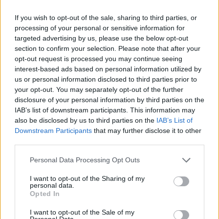
a túlzott deficit eljárás ügyében (is) A délelõtti
If you wish to opt-out of the sale, sharing to third parties, or
hirtelen európai hangulatromlás mögött több ok is
processing of your personal or sensitive information for
meghúzódhatott (német jegybankelnök esetleges
targeted advertising by us, please use the below opt-out
lemondása, Deutsche Bank esetleges profit
section to confirm your selection. Please note that after your
opt-out request is processed you may continue seeing
figyelmeztetése, német pénzügyi felügyelet
interest-based ads based on personal information utilized by
utasítása, hogy a nagybankok végezzenek
us or personal information disclosed to third parties prior to
felbomlási szimulációt) A hangulatot a cáfolatok,
your opt-out. You may separately opt-out of the further
illetve a vártnál jobb ZEW-index gyorsan
disclosure of your personal information by third parties on the
IAB’s list of downstream participants. This information may
"helyrerakta", de délután is bizonytalanság jelei
also be disclosed by us to third parties on the
IAB’s List of
mutatkoztak a piacokon A mai 3 hónapos magyar
Downstream Participants
that may further disclose it to other
DKJ-aukción a meghirdetett mennyiséget vitték el
third parties.
a befektetõk, múlt héthez képest minimálisan
Personal Data Processing Opt Outs
csökkenõ hozamszint mellett A magyar állam jövõ
héten kezdi a kötvénybefektetõi road-show-t az
I want to opt-out of the Sharing of my
personal data.
Egyesült Államokban, de amint elemzésünkben
Opted In
rámutattunk: mégsem biztos, hogy valóban lesz is
I want to opt-out of the Sale of my
kibocsátás A forint mérsékelt gyengülése mellett
Personal Data.