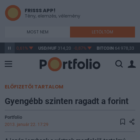
FRISSS APP!
Tény, elemzés, vélemény
MOST NEM
LETÖLTÖM
363,17
-0,61%
USD/HUF
314,20
-0,87%
BITCOIN
64 978,33
0,
ELŐFIZETŐI TARTALOM
Gyengébb szinten ragadt a forint
Portfolio
2013. január 22. 17:29