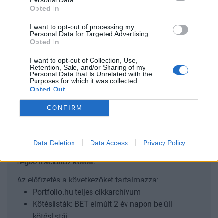
az állampapírhozamok csak minimálisan
Opted In
emelkedtek
I want to opt-out of processing my
Personal Data for Targeted Advertising.
2013. január 22. 17:29 Megosztás Gyengébb szinten
Opted In
ragadt a forint A 295-ös szintet nem érte el az euró
I want to opt-out of Collection, Use,
jegyzése a bankközi piacon, a kurzus 294,5 körül mozog
Retention, Sale, and/or Sharing of my
Personal Data that Is Unrelated with the
kora este. Egy dollárért 221,5 forintot, egy svájci frankért
Purposes for which it was collected.
238 forintot kérnek. A forint...
Opted Out
CONFIRM
KEDVES OLVASÓNK!
A keresett cikk a portfolio.hu hírarchívumához
Data Deletion
Data Access
Privacy Policy
tartozik, melynek olvasása előfizetéses
regisztrációhoz kötött.
Az előfizetés a következőket tartalmazza:
Portfolio.hu teljes cikkarchívum
Kötéslisták: BÉT elmúlt 2 év napon belüli
kötéslistái