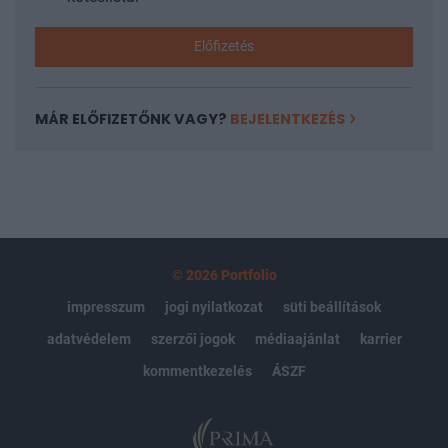
Előfizetés
MÁR ELŐFIZETŐNK VAGY?
BEJELENTKEZÉS
© 2026 Portfolio
impresszum
jogi nyilatkozat
süti beállítások
adatvédelem
szerzői jogok
médiaajánlat
karrier
kommentkezelés
ÁSZF