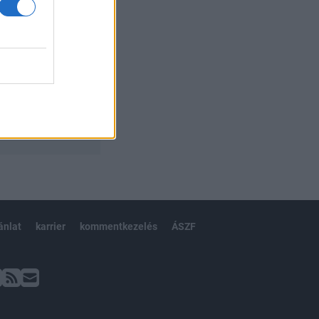
ánlat
karrier
kommentkezelés
ÁSZF