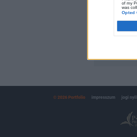
of my P
Portfolio.hu
was col
Kötéslisták:
Opted 
kötéslistái
MÁR ELŐFIZETŐ
© 2026 Portfolio
impresszum
jogi nyi