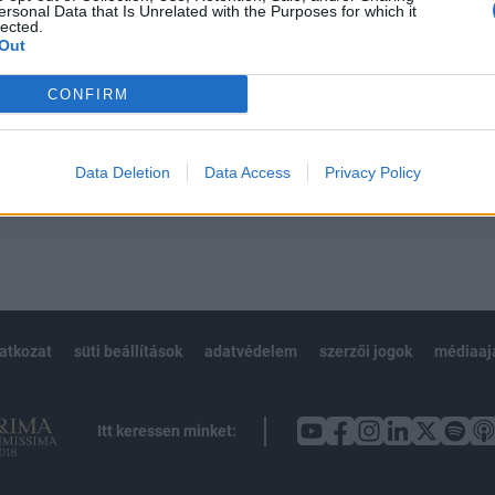
ersonal Data that Is Unrelated with the Purposes for which it
 teljes cikkarchívum
lected.
 BÉT elmúlt 2 év napon belüli
Out
CONFIRM
Előfizetés
Data Deletion
Data Access
Privacy Policy
NK VAGY?
BEJELENTKEZÉS
latkozat
süti beállítások
adatvédelem
szerzői jogok
médiaaj
Itt keressen minket: