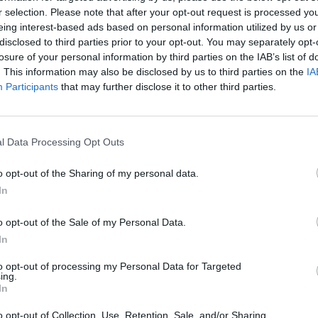
 lóra fogadtak" a jen piacán. Hiába csökkentették ugy
r selection. Please note that after your opt-out request is processed y
ást követő hete a jen gyengülésére irányuló pozícióik
eing interest-based ads based on personal information utilized by us or
ább hanyatlott, sőt ennek a hétnek a végéhez közeledv
disclosed to third parties prior to your opt-out. You may separately opt-
ekulatív pozícionáltsági változás tehát úgy tűnik, hogy
losure of your personal information by third parties on the IAB’s list of
. This information may also be disclosed by us to third parties on the
IA
aci trendfordulóra. Az amerikai Határidős Tőzsdefelügy
Participants
that may further disclose it to other third parties.
étett, keddi állapotot mutató adatai azonban egy más
 euró dollárral szembeni piacán.
n újra indult, sőt felgyorsult a japán jen hanyatlása, így úgy tűn
l Data Processing Opt Outs
 utáni extrém mozgásoktól eltekintve - az utóbbi évek alapján mo
o opt-out of the Sharing of my personal data.
spekulánsok várakozása nem igazolódik. "Hiába" váltak ugyanis
In
al kapcsolatban az utóbbi hetekben és emiatt "hiába"...
o opt-out of the Sale of my Personal Data.
ASÓNK!
In
a portfolio.hu hírarchívumához tartozik, melynek olvasása előf
to opt-out of processing my Personal Data for Targeted
ing.
ötött.
In
övetkezőket tartalmazza:
o opt-out of Collection, Use, Retention, Sale, and/or Sharing