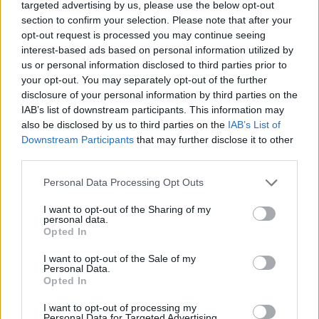
targeted advertising by us, please use the below opt-out
az eurót. Bár a bolgárok kétharmada az árak
section to confirm your selection. Please note that after your
emelkedésétől tartott, a tényleges inflációs hatás
opt-out request is processed you may continue seeing
mindössze 0,2 százalékpont körül alakult. A
interest-based ads based on personal information utilized by
us or personal information disclosed to third parties prior to
tapasztalat különösen tanulságos Magyarország
your opt-out. You may separately opt-out of the further
számára, ahol az új kormány ígérete szerint 2030-
disclosure of your personal information by third parties on the
ig megteremtené az euróbevezetés feltételeit. A
IAB’s list of downstream participants. This information may
bolgár példa azt mutatja, hogy a siker kulcsa nem
also be disclosed by us to third parties on the
IAB’s List of
Downstream Participants
that may further disclose it to other
csupán a logisztikai felkészülés, hanem a
third parties.
társadalmi bizalom megteremtése, a hatékony
árfigyelés és a gyors hatósági fellépés az
Personal Data Processing Opt Outs
indokolatlan áremelésekkel szemben.
I want to opt-out of the Sharing of my
personal data.
Back to Europe 2026Az áprilisi választások után
Opted In
visszakerült az európai térképre Magyarország, a kormány
I want to opt-out of the Sale of my
kiemelt célja az uniós források hazahozatala, illetve
Personal Data.
hosszabb távon az euró bevezetése. Milyen utat kell
Opted In
bejárnia Magyarországnak addig és mekkora lökést
I want to opt-out of processing my
adhatnak az uniós pénzek a gazdaságnak? Ezzel a
Personal Data for Targeted Advertising.