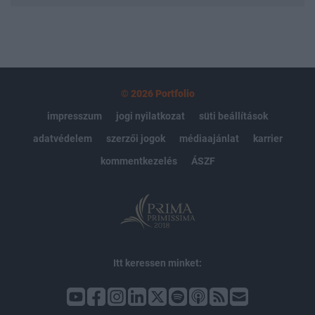
© 2026 Portfolio
impresszum
jogi nyilatkozat
süti beállítások
adatvédelem
szerzői jogok
médiaajánlat
karrier
kommentkezelés
ÁSZF
Itt keressen minket: