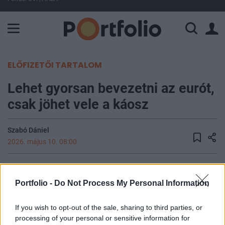
A Paksi Atomerőmű összteljesítménye 226 MW. A Duna vízállá
ELŐFIZETŐI TARTALOM
Lehet gyorsan bevezetni az eurót,
csak jöhet vele a káosz
Szabó Dániel
2026. május 10. 08:00
Bulgária január 1-jén az euróövezet 21. tagjává
vált, és az Európai Bizottság friss értékelése
Portfolio -
Do Not Process My Personal Information
szerint a technikai átállás zökkenőmentesen
zajlott, miközben a lakosság bizalma megosztott
If you wish to opt-out of the sale, sharing to third parties, or
processing of your personal or sensitive information for
maradt: csak 49 százalékuk tartotta jó dolognak