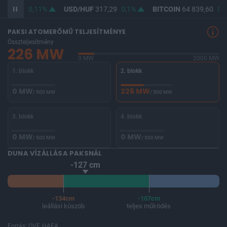
365,81
0,11%
USD/HUF
317,29
0,1%
BITCOIN
64 839,60
0,8
PAKSI ATOMERŐMŰ TELJESÍTMÉNYE
Összteljesítmény
226 MW
0 MW
2000 MW
1. blokk
2. blokk
0 MW
226 MW
/ 500 MW
/ 500 MW
3. blokk
4. blokk
0 MW
0 MW
/ 500 MW
/ 500 MW
DUNA VÍZÁLLÁSA PAKSNÁL
-127 cm
-134cm
-107cm
leállási küszöb
teljes működés
Forrás: OVF, HAEA