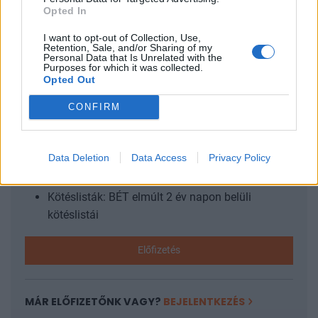
kérdéssel foglalkozik a Portfolio konferenciája, mely
Opted In
szakértőkkel...
I want to opt-out of Collection, Use,
Retention, Sale, and/or Sharing of my
Personal Data that Is Unrelated with the
Purposes for which it was collected.
KEDVES OLVASÓNK!
Opted Out
A keresett cikk a portfolio.hu hírarchívumához
CONFIRM
tartozik, melynek olvasása előfizetéses
regisztrációhoz kötött.
Data Deletion
Data Access
Privacy Policy
Az előfizetés a következőket tartalmazza:
Portfolio.hu teljes cikkarchívum
Kötéslisták: BÉT elmúlt 2 év napon belüli
kötéslistái
Előfizetés
MÁR ELŐFIZETŐNK VAGY?
BEJELENTKEZÉS