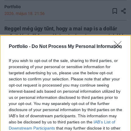
Portfolio
2026. május 18. 21:56
Reggel még úgy tűnt, hogy a mai nap is a dollár
erősödéséről fog szólni, mivel a piac egyre inkább
aggódva figyeli az iráni háború gazdasági
Portfolio -
Do Not Process My Personal Information
hatásait, az elszálló olajárakat és a gyorsuló
inflációt, így menedéket keres. Délután azonban
If you wish to opt-out of the sale, sharing to third parties, or
kiszivárgott, hogy az USA elfogadhatta az iráni
processing of your personal or sensitive information for
targeted advertising by us, please use the below opt-out
olajszankció feloldását, aminek a hatására a
section to confirm your selection. Please note that after your
dollár gyengülésbe fordult át, míg a forint tartja
opt-out request is processed you may continue seeing
magát, sőt, némileg erősödött a nap eleje óta.
interest-based ads based on personal information utilized by
Eközben az MNB friss adatokat tett közzé, amiből
us or personal information disclosed to third parties prior to
your opt-out. You may separately opt-out of the further
kiderült, hogy négy és fél éves csúcson van a
disclosure of your personal information by third parties on the
magyar államadósság.
IAB’s list of downstream participants. This information may
also be disclosed by us to third parties on the
IAB’s List of
2026. május 18. 21:56 Megosztás Estére még belehúzott a
Downstream Participants
that may further disclose it to other