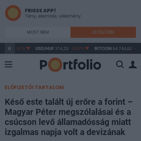
FRISSS APP!
Tény, elemzés, vélemény
MOST NEM
LETÖLTÖM
3,17
-0,61%
USD/HUF
314,20
-0,87%
BITCOIN
64 744,62
-0,
ELŐFIZETŐI TARTALOM
Késő este talált új erőre a forint –
Magyar Péter megszólalásai és a
csúcson levő államadósság miatt
izgalmas napja volt a devizának