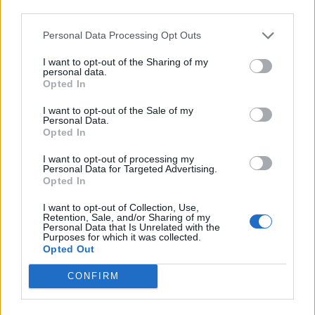
forint A magyar deviza árfolyama ugyan 9 órakor még 361
third parties.
felett volt az euróval szemben, az amerikai tőzsdezárásra
már 360,3-ig jött le a váltás. EUR/HUF árfolyamának
Personal Data Processing Opt Outs
alakulása Forrás: Portfolio-Teletrader...
I want to opt-out of the Sharing of my
personal data.
Opted In
KEDVES OLVASÓNK!
I want to opt-out of the Sale of my
Personal Data.
A keresett cikk a portfolio.hu hírarchívumához
Opted In
tartozik, melynek olvasása előfizetéses
regisztrációhoz kötött.
I want to opt-out of processing my
Personal Data for Targeted Advertising.
Opted In
Az előfizetés a következőket tartalmazza:
Portfolio.hu teljes cikkarchívum
I want to opt-out of Collection, Use,
Retention, Sale, and/or Sharing of my
Kötéslisták: BÉT elmúlt 2 év napon belüli
Personal Data that Is Unrelated with the
Purposes for which it was collected.
kötéslistái
Opted Out
Előfizetés
CONFIRM