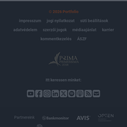
© 2026 Portfolio
impresszum
jogi nyilatkozat
süti beállítások
adatvédelem
szerzői jogok
médiaajánlat
karrier
kommentkezelés
ÁSZF
Itt keressen minket:
Partnereink