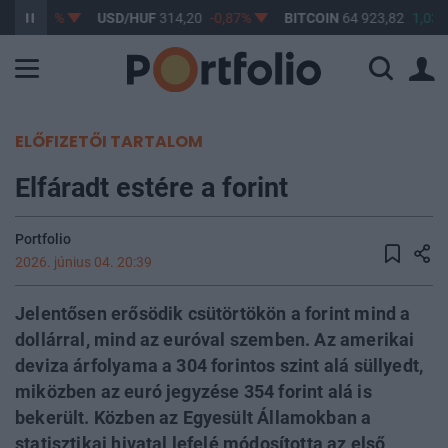
17
-0,61%
USD/HUF
314,20
-0,87%
BITCOIN
64 923,82
1,03%
ELŐFIZETŐI TARTALOM
Elfáradt estére a forint
Portfolio
2026. június 04. 20:39
Jelentősen erősödik csütörtökön a forint mind a
dollárral, mind az euróval szemben. Az amerikai
deviza árfolyama a 304 forintos szint alá süllyedt,
miközben az euró jegyzése 354 forint alá is
bekerült. Közben az Egyesült Államokban a
statisztikai hivatal lefelé módosította az első