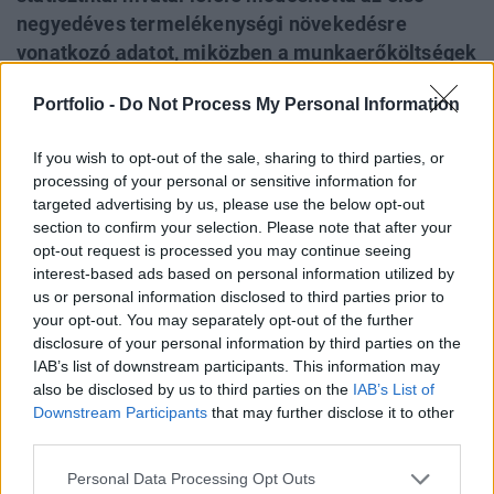
negyedéves termelékenységi növekedésre
vonatkozó adatot, miközben a munkaerőköltségek
emelkedését a korábban közöltnél magasabbra
Portfolio -
Do Not Process My Personal Information
becsülte. Emellett nőtt az új munkanélküli-segély
kérelmek száma is. Magyarországon áprilisban
If you wish to opt-out of the sale, sharing to third parties, or
megtorpant a kiskereskedelmi forgalom a
processing of your personal or sensitive information for
márciusi kiugró bővülést követően. A
targeted advertising by us, please use the below opt-out
szezonálisan kiigazított adatok alapján a forgalom
section to confirm your selection. Please note that after your
opt-out request is processed you may continue seeing
volumene havi összevetésben 1,2 százalékkal
interest-based ads based on personal information utilized by
csökkent.
us or personal information disclosed to third parties prior to
your opt-out. You may separately opt-out of the further
2026. június 04. 20:39 Megosztás Visszagyengültünk 354
disclosure of your personal information by third parties on the
fölé Estére visszagyengült a forint 354 fölé az euróval
IAB’s list of downstream participants. This information may
szemben, most 354,21 forintot kell adni az egységes piac
also be disclosed by us to third parties on the
IAB’s List of
fizetőeszközéért. A dollár 304,88. EUR/HUF árfolyamának
Downstream Participants
that may further disclose it to other
alakulása Forrás:...
third parties.
Personal Data Processing Opt Outs