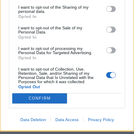
KEDVES OLVASÓNK!
I want to opt-out of the Sharing of my
personal data.
A keresett cikk a portfolio.hu hírarchívumához
Opted In
tartozik, melynek olvasása előfizetéses
I want to opt-out of the Sale of my
regisztrációhoz kötött.
Personal Data.
Opted In
Az előfizetés a következőket tartalmazza:
Portfolio.hu teljes cikkarchívum
I want to opt-out of processing my
Personal Data for Targeted Advertising.
Kötéslisták: BÉT elmúlt 2 év napon belüli
Opted In
kötéslistái
I want to opt-out of Collection, Use,
Retention, Sale, and/or Sharing of my
Personal Data that Is Unrelated with the
Előfizetés
Purposes for which it was collected.
Opted Out
CONFIRM
MÁR ELŐFIZETŐNK VAGY?
BEJELENTKEZÉS
Data Deletion
Data Access
Privacy Policy