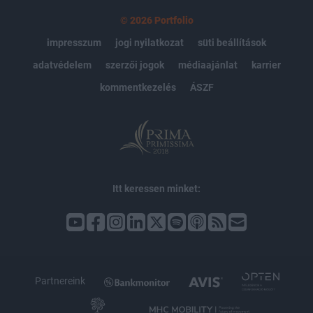
© 2026 Portfolio
impresszum
jogi nyilatkozat
süti beállítások
adatvédelem
szerzői jogok
médiaajánlat
karrier
kommentkezelés
ÁSZF
Itt keressen minket:
Partnereink