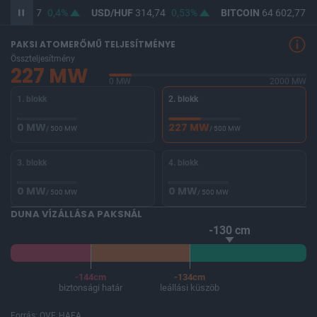
UF
363,17
0,4%
USD/HUF
314,74
0,53%
BITCOIN
64 602,77
0
PAKSI ATOMERŐMŰ TELJESÍTMÉNYE
Összteljesítmény
227 MW
0 MW
2000 MW
1. blokk
2. blokk
0 MW
227 MW
/ 500 MW
/ 500 MW
3. blokk
4. blokk
0 MW
0 MW
/ 500 MW
/ 500 MW
DUNA VÍZÁLLÁSA PAKSNÁL
-130 cm
-144cm
-134cm
biztonsági határ
leállási küszöb
Forrás: OVF, HAEA