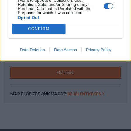
KEDVES OLVASÓNK!
I want to opt-out of Collection, Use,
Retention, Sale, and/or Sharing of my
Personal Data that Is Unrelated with the
A keresett cikk a portfolio.hu hírarchívumához
Purposes for which it was collected.
Opted Out
tartozik, melynek olvasása előfizetéses
regisztrációhoz kötött.
CONFIRM
Az előfizetés a következőket tartalmazza:
Portfolio.hu teljes cikkarchívum
Data Deletion
Data Access
Privacy Policy
Kötéslisták: BÉT elmúlt 2 év napon belüli
kötéslistái
Előfizetés
MÁR ELŐFIZETŐNK VAGY?
BEJELENTKEZÉS