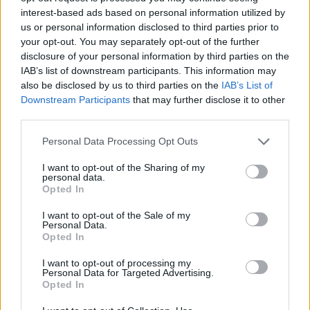
a pozicionáltság, mint az iráni háború kitörése
interest-based ads based on personal information utilized by
us or personal information disclosed to third parties prior to
előtt. Az állampapíroknál láthattunk egy
your opt-out. You may separately opt-out of the further
hozamesést, de valójában még nincsen beárazva
disclosure of your personal information by third parties on the
az eurózóna csatlakozás. Az uniós források
IAB’s list of downstream participants. This information may
beérkezésének vélhetően nem lesz forinterősítő
also be disclosed by us to third parties on the
IAB’s List of
Downstream Participants
that may further disclose it to other
hatása, mivel az MNB "megtartja majd" azt a
third parties.
devizatartalékban.
Personal Data Processing Opt Outs
Budapest Economic Forum 2026Átalakulóban a magyar
gazdaságpolitika, a választások után gyökeresen
I want to opt-out of the Sharing of my
personal data.
változhatnak meg a körülmények és a célok. Merre tart a
Opted In
magyar kormány és mivel néz szembe a nemzetközi
környezetben? Ez lesz a Portfolio idei kiemelt
I want to opt-out of the Sale of my
Personal Data.
gazdaságpolitikai konferenciájának legfontosabb
Opted In
témája.Információ és jelentkezésAz elmúlt 26 évben a
I want to opt-out of processing my
harmadik legalacsonyabb...
Personal Data for Targeted Advertising.
Opted In