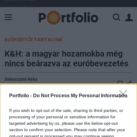
A Paksi Atomerőmű összteljesítménye 227 MW. A Duna vízállá
ELŐFIZETŐI TARTALOM
K&H: a magyar hozamokba még
nincs beárazva az euróbevezetés
Debreczeni Réka
2026. június 09. 11:31
Portfolio -
Do Not Process My Personal Information
Történelmi összevetésben is alacsony volt az első
5 hónapban a drágulás Magyarországon –
If you wish to opt-out of the sale, sharing to third parties, or
processing of your personal or sensitive information for
hangzott el a K&H Bank keddi sajtótájékoztatóján.
targeted advertising by us, please use the below opt-out
A magyar ingatlanpiac a második leginkább
section to confirm your selection. Please note that after your
túlértékelt az EU-ban, és a forint mellett nagyobb
opt-out request is processed you may continue seeing