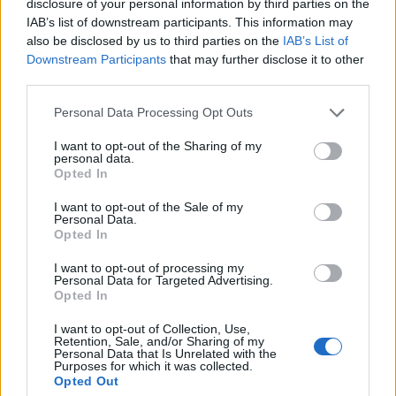
disclosure of your personal information by third parties on the
elgyengítette a magyar devitzát, amely mozgás
IAB’s list of downstream participants. This information may
gyorsan kifulladt.
also be disclosed by us to third parties on the
IAB’s List of
Downstream Participants
that may further disclose it to other
Budapest Economic Forum 2026Átalakulóban a magyar
third parties.
gazdaságpolitika, a választások után gyökeresen
Personal Data Processing Opt Outs
változhatnak meg a körülmények és a célok. Merre tart a
magyar kormány és mivel néz szembe a nemzetközi
I want to opt-out of the Sharing of my
personal data.
környezetben? Ez lesz a Portfolio idei kiemelt
Opted In
gazdaságpolitikai konferenciájának legfontosabb
témája.Információ és jelentkezés 2026. június 10. 21:58 ...
I want to opt-out of the Sale of my
Personal Data.
Opted In
KEDVES OLVASÓNK!
I want to opt-out of processing my
Personal Data for Targeted Advertising.
A keresett cikk a portfolio.hu hírarchívumához
Opted In
tartozik, melynek olvasása előfizetéses
I want to opt-out of Collection, Use,
regisztrációhoz kötött.
Retention, Sale, and/or Sharing of my
Personal Data that Is Unrelated with the
Purposes for which it was collected.
Az előfizetés a következőket tartalmazza:
Opted Out
Portfolio.hu teljes cikkarchívum