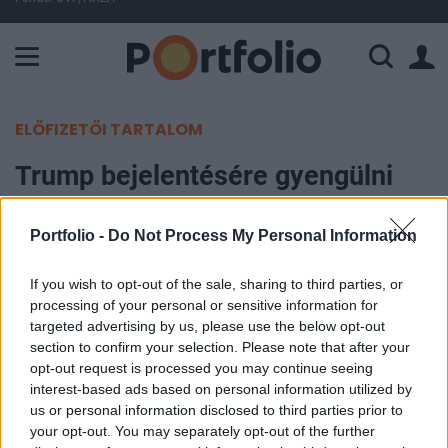
A Paksi Atomerőmű összteljesítménye 225 MW. A Duna vízállá
ELŐFIZETŐI TARTALOM
Trump bejelentésére gyengülni
kezdett a forint
Portfolio -
Do Not Process My Personal Information
Portfolio
2026. június 10. 21:58
If you wish to opt-out of the sale, sharing to third parties, or
processing of your personal or sensitive information for
targeted advertising by us, please use the below opt-out
A keddi, vártnál jóval kedvezőbb inflációs adat
section to confirm your selection. Please note that after your
után most leginkább arra figyel a piac, hogy a
opt-out request is processed you may continue seeing
forint képes lesz-e végre kitörni a 355 körüli
interest-based ads based on personal information utilized by
us or personal information disclosed to third parties prior to
sávból - egyelőre kevés sikerrel. A délután
your opt-out. You may separately opt-out of the further
folyamán Trump megszólalása egy időre