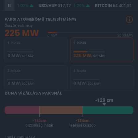
365,40
1,02%
USD/HUF
317,12
1,29%
BITCOIN
64 401,51
-0
PAKSI ATOMERŐMŰ TELJESÍTMÉNYE
Összteljesítmény
225 MW
0 MW
2000 MW
1. blokk
2. blokk
0 MW
225 MW
/ 500 MW
/ 500 MW
3. blokk
4. blokk
0 MW
0 MW
/ 500 MW
/ 500 MW
DUNA VÍZÁLLÁSA PAKSNÁL
-129 cm
-144cm
-134cm
biztonsági határ
leállási küszöb
Forrás: OVF, HAEA