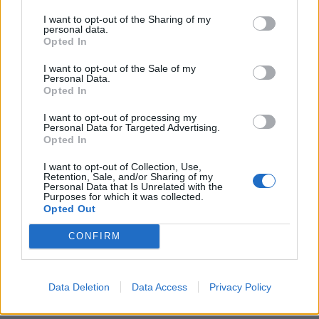
KEDVES OLVASÓNK!
I want to opt-out of the Sharing of my
personal data.
A keresett cikk a portfolio.hu hírarchívumához
Opted In
tartozik, melynek olvasása előfizetéses
I want to opt-out of the Sale of my
regisztrációhoz kötött.
Personal Data.
Opted In
Az előfizetés a következőket tartalmazza:
I want to opt-out of processing my
Portfolio.hu teljes cikkarchívum
Personal Data for Targeted Advertising.
Kötéslisták: BÉT elmúlt 2 év napon belüli
Opted In
kötéslistái
I want to opt-out of Collection, Use,
Retention, Sale, and/or Sharing of my
Personal Data that Is Unrelated with the
Előfizetés
Purposes for which it was collected.
Opted Out
CONFIRM
MÁR ELŐFIZETŐNK VAGY?
BEJELENTKEZÉS
Data Deletion
Data Access
Privacy Policy