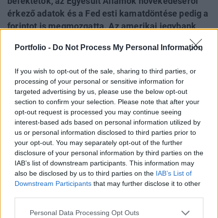
befektetők, az Egyesült Államok növekedéséről
érkező adatok és a Fed esti kamatdöntése pedig a
forintot is megmozgatta. Az amerikai jegybank
döntése értelmében az irányadó ráta ugyan nem
Portfolio -
Do Not Process My Personal Information
változott, a gazdasági előrejelzések miatt
ugyanakkor a kamatvárakozások felfelé tolódtak
If you wish to opt-out of the sale, sharing to third parties, or
el, ami a dollár gyors erősödését és a forint
processing of your personal or sensitive information for
gyengülését eredményezte. Kevin Warsh
targeted advertising by us, please use the below opt-out
sajtótájékoztatója alatt nagy csapkodás zajlott a
section to confirm your selection. Please note that after your
opt-out request is processed you may continue seeing
devizapiacon, a forint árfolyama percek alatt
interest-based ads based on personal information utilized by
egységeket mozdult.
us or personal information disclosed to third parties prior to
your opt-out. You may separately opt-out of the further
2026. június 17. 21:54 Megosztás Nyilatkoztak a profik:
disclosure of your personal information by third parties on the
meglepte a Fed a piacokat A JPMorgan Asset
IAB’s list of downstream participants. This information may
Management vezető befektetési igazgatója szerint a Fed új
also be disclosed by us to third parties on the
IAB’s List of
elnökének első kamatdöntő ülése egyértelmű üzenetet
Downstream Participants
that may further disclose it to other
third parties.
küldött a piacoknak, miszerint a jegybank...
Personal Data Processing Opt Outs