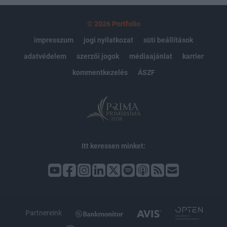
© 2026 Portfolio
impresszum
jogi nyilatkozat
süti beállítások
adatvédelem
szerzői jogok
médiaajánlat
karrier
kommentkezelés
ÁSZF
Itt keressen minket:
Partnereink