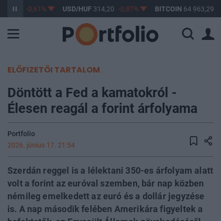
363,17
-0,61%
USD/HUF
314,20
-0,87%
BITCOIN
64 963,29
0
ELŐFIZETŐI TARTALOM
Döntött a Fed a kamatokról -
Élesen reagál a forint árfolyama
Portfolio
2026. június 17. 21:54
Szerdán reggel is a lélektani 350-es árfolyam alatt
volt a forint az euróval szemben, bár nap közben
némileg emelkedett az euró és a dollár jegyzése
is. A nap második felében Amerikára figyeltek a