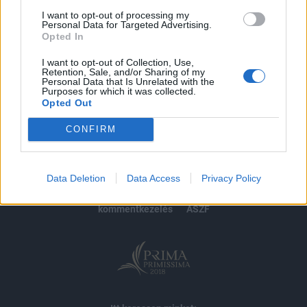
I want to opt-out of processing my
Personal Data for Targeted Advertising.
MÁR ELŐFIZETŐNK VAGY?
BEJELENTKEZÉS
Opted In
I want to opt-out of Collection, Use,
Retention, Sale, and/or Sharing of my
Personal Data that Is Unrelated with the
Purposes for which it was collected.
Opted Out
CONFIRM
© 2026 Portfolio
impresszum
jogi nyilatkozat
süti beállítások
Data Deletion
Data Access
Privacy Policy
adatvédelem
szerzői jogok
médiaajánlat
karrier
kommentkezelés
ÁSZF