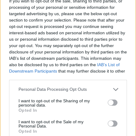
If you wish to opt-out of the sale, sharing to third parties, or
2026. június 18. 22:25 Megosztás Este már nem volt
processing of your personal or sensitive information for
érdemi mozgás Az euróval szembeni árfolyam a 352,45-ös
targeted advertising by us, please use the below opt-out
section to confirm your selection. Please note that after your
szint körül, a dollárral szembeni kurzus a 307,50-es szint
opt-out request is processed you may continue seeing
körül fejezte be a csütörtöki kereskedést. EUR/HUF
interest-based ads based on personal information utilized by
árfolyamának alakulása Forrás:...
us or personal information disclosed to third parties prior to
your opt-out. You may separately opt-out of the further
disclosure of your personal information by third parties on the
KEDVES OLVASÓNK!
IAB’s list of downstream participants. This information may
also be disclosed by us to third parties on the
IAB’s List of
A keresett cikk a portfolio.hu hírarchívumához
Downstream Participants
that may further disclose it to other
tartozik, melynek olvasása előfizetéses
third parties.
regisztrációhoz kötött.
Personal Data Processing Opt Outs
Az előfizetés a következőket tartalmazza:
Portfolio.hu teljes cikkarchívum
I want to opt-out of the Sharing of my
personal data.
Kötéslisták: BÉT elmúlt 2 év napon belüli
Opted In
kötéslistái
I want to opt-out of the Sale of my
Personal Data.
Előfizetés
Opted In