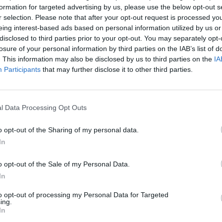
formation for targeted advertising by us, please use the below opt-out s
r selection. Please note that after your opt-out request is processed y
eing interest-based ads based on personal information utilized by us or
disclosed to third parties prior to your opt-out. You may separately opt-
se és a magyar kötvénypiacok átalakulása izgalmas kér
losure of your personal information by third parties on the IAB’s list of
eplők számára. 2026. június 24-én online befektetői k
. This information may also be disclosed by us to third parties on the
IA
ll a magyar deviza megerősödése mögött, és mire szám
Participants
that may further disclose it to other third parties.
okban. A Portfolio szakmai eseményén vezető elemzők
gével megfejtjük a forint jövőjét.
l Data Processing Opt Outs
últ időszakbeli erősödése számos kérdést vet fel a piaci szerep
k állnak a háttérben, vagy más fundamentális tényezők is szerep
o opt-out of the Sharing of my personal data.
us 24-i Signature befektetői klubon részletesen megvizsgáljuk,
In
jelenlegi helyzethez, és hogyan alakulhat a forint árfolyama...
o opt-out of the Sale of my Personal Data.
In
ASÓNK!
to opt-out of processing my Personal Data for Targeted
ing.
a portfolio.hu hírarchívumához tartozik, melynek olvasása előf
In
ötött.