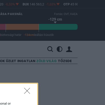
0
-0,33%
BUX
146 563,2
-1,03%
OTP
45 900
-1,82%
MOL
LÁSA PAKSNÁL
Forrás: OVF, HAEA
-129 cm
m
biztonsági határ
-134cm
leállási küszöb
 a leállási küszöb -134 cm.
SOK
ÜZLET
INGATLAN
ZÖLD VILÁG
TŐZSDE
rosan
sonal or