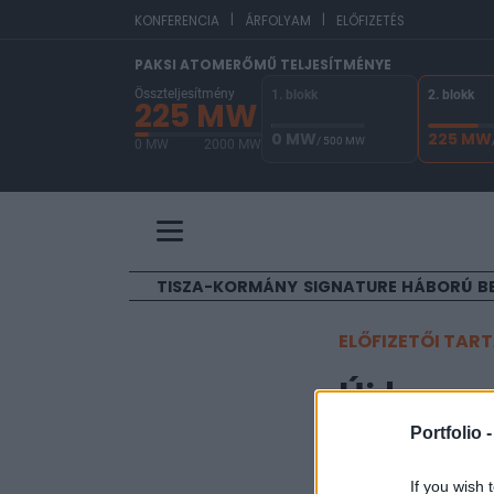
|
|
EUR
KONFERENCIA
ÁRFOLYAM
ELŐFIZETÉS
PAKSI ATOMERŐMŰ TELJESÍTMÉNYE
Összteljesítmény
1. blokk
2. blokk
225 MW
0 MW
225 MW
/ 500 MW
0 MW
2000 MW
A Paksi Atomerőmű összteljesítménye 225 MW. 
TISZA-KORMÁNY
SIGNATURE
HÁBORÚ
B
ELŐFIZETŐI TAR
Új korsz
kiderül
Portfolio 
If you wish 