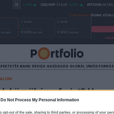
/HUF
364,18
0,68%
USD/HUF
316,06
0,95%
BITCOIN
64 386,2
DUNA VÍZÁL
Mit jelent ez?
3. blokk
4. blokk
0 MW
0 MW
/ 500 MW
/ 500 MW
/ 500 MW
-144c
A Duna vízállása Paksnál -129 cm. A biztonsági határ -144 cm,
EFEKTETÉS
BANK
DEVIZA
GAZDASÁG
GLOBÁL
UNIÓS FORRÁ
TALOM
ak küszöbén a forint? Hama
-
Do Not Process My Personal Information
to opt-out of the sale, sharing to third parties, or processing of your per