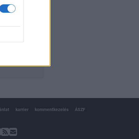
ánlat
karrier
kommentkezelés
ÁSZF