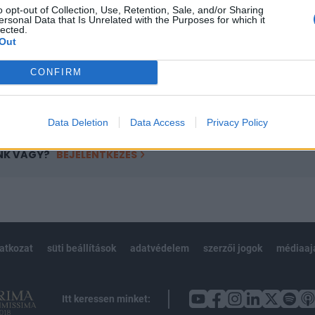
o opt-out of Collection, Use, Retention, Sale, and/or Sharing
övetkezőket tartalmazza:
ersonal Data that Is Unrelated with the Purposes for which it
lected.
 teljes cikkarchívum
Out
 BÉT elmúlt 2 év napon belüli
CONFIRM
Előfizetés
Data Deletion
Data Access
Privacy Policy
NK VAGY?
BEJELENTKEZÉS
latkozat
süti beállítások
adatvédelem
szerzői jogok
médiaaj
Itt keressen minket: