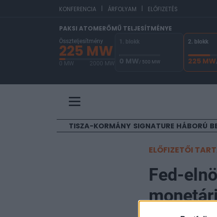
|
|
EU
KONFERENCIA
ÁRFOLYAM
ELŐFIZETÉS
PAKSI ATOMERŐMŰ TELJESÍTMÉNYE
Összteljesítmény
1. blokk
2. blokk
225 MW
0 MW
225 MW
/ 500 MW
0 MW
2000 MW
A Paksi Atomerőmű összteljesítménye 225 MW. 
TISZA-KORMÁNY
SIGNATURE
HÁBORÚ
B
ELŐFIZETŐI TAR
Fed-elnö
monetári
mérlegn