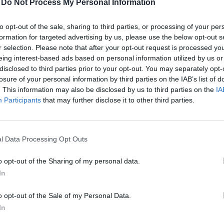
-
Do Not Process My Personal Information
to opt-out of the sale, sharing to third parties, or processing of your per
formation for targeted advertising by us, please use the below opt-out s
r selection. Please note that after your opt-out request is processed y
eing interest-based ads based on personal information utilized by us or
tugáliai Sintrában az Európai Központi Bank éves maga
disclosed to third parties prior to your opt-out. You may separately opt-
t gyakran a Jackson Hole szimpózium európai megfele
losure of your personal information by third parties on the IAB’s list of
. This information may also be disclosed by us to third parties on the
IA
seményen többek között az EKB, a Fed, az angol és a
Participants
that may further disclose it to other third parties.
s felszólalt. Christine Lagarde hangsúlyozta, hogy az i
olása esetén azonnal lépni kell a kamatemelés mellet
rsh nem kívánt előretekintő iránymutatást adni a négy
l Data Processing Opt Outs
zó előtt. Az angol jegybank elnöke a gazdasági lassulá
 infláció ellenére sem emeltek kamatot.
o opt-out of the Sharing of my personal data.
In
 konferenciát, hivatalos nevén az ECB Forum on Central Banking,
 által évente a portugáliai Sintrában rendezett magas szintű s
o opt-out of the Sale of my Personal Data.
en itt gyűlnek össze a jegybankelnökök, akadémikusok, pénzügy
In
ktuális szakpolitikai kérdéseket vitassanak meg és egy kiválaszto