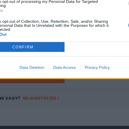
to opt-out of processing my Personal Data for Targeted
ing.
In
ASÓNK!
o opt-out of Collection, Use, Retention, Sale, and/or Sharing
a portfolio.hu hírarchívumához tartozik, melynek olvasása előf
ersonal Data that Is Unrelated with the Purposes for which it
lected.
ötött.
Out
övetkezőket tartalmazza:
CONFIRM
 teljes cikkarchívum
 BÉT elmúlt 2 év napon belüli
Data Deletion
Data Access
Privacy Policy
Előfizetés
NK VAGY?
BEJELENTKEZÉS