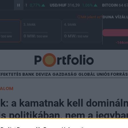
R/HUF
364,51
0,77%
USD/HUF
316,39
1,06%
BITCOIN
64 671
DUNA VÍZÁL
Mit jelent ez?
3. blokk
4. blokk
0 MW
0 MW
/ 500 MW
/ 500 MW
/ 500 MW
-144c
A Duna vízállása Paksnál -129 cm. A biztonsági határ -144 cm,
EFEKTETÉS
BANK
DEVIZA
GAZDASÁG
GLOBÁL
UNIÓS FORRÁ
TALOM
k: a kamatnak kell domináln
s politikában, nem a jegyba
ek