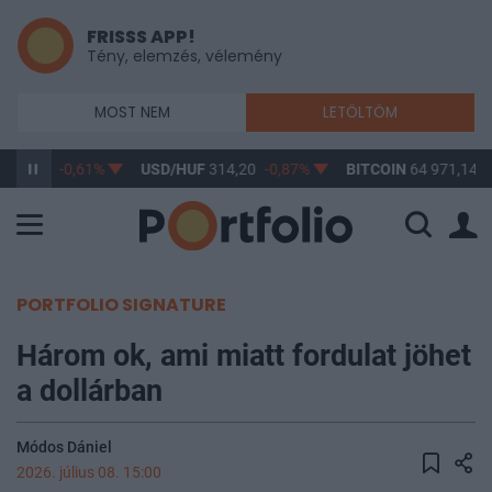
FRISSS APP!
Tény, elemzés, vélemény
MOST NEM
LETÖLTÖM
363,17
-0,61%
USD/HUF
314,20
-0,87%
BITCOIN
64 971,14
0
PORTFOLIO SIGNATURE
Három ok, ami miatt fordulat jöhet
a dollárban
Módos Dániel
2026. július 08. 15:00