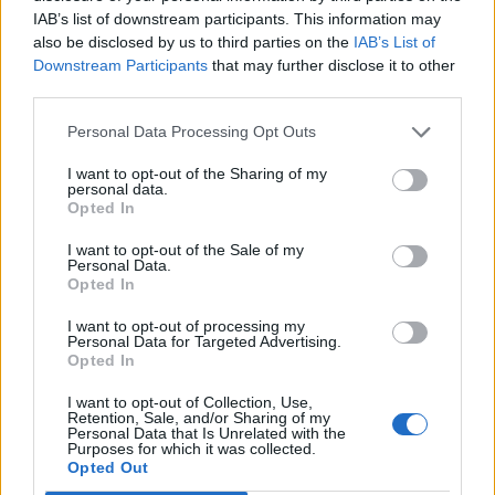
Japán, gyengélkedése egyértelmű helyzet elé állítja
IAB’s list of downstream participants. This information may
a befektetőket. A dollár mindenek felett.
also be disclosed by us to third parties on the
IAB’s List of
Downstream Participants
that may further disclose it to other
A múlt héten viszont három olyan hír érkezett,
third parties.
amelyekről alig esett szó, pedig együttesen ezek
Personal Data Processing Opt Outs
azok a hírek, amelyek kijelölhetik a dollár útját a
I want to opt-out of the Sharing of my
következő hónapokban.
personal data.
Opted In
I want to opt-out of the Sale of my
Personal Data.
SIGNATURE PRO-VAL EZT A CIKKET IS EL
Opted In
TUDNÁD OLVASNI!
I want to opt-out of processing my
Ez a cikk folytatódik, de csak Portfolio Signature
Personal Data for Targeted Advertising.
Opted In
előfizetéssel olvasható tovább.
A Signature PRO
szolgáltatás havi díja
2 990
forint
. A hozzáférés egy
I want to opt-out of Collection, Use,
Retention, Sale, and/or Sharing of my
évre is megvásárolható, amelynek díja
29 845
forint
,
Personal Data that Is Unrelated with the
Purposes for which it was collected.
az éves előfizetés keretében tehát 10 havi díjért
Opted Out
cserébe 12 havi szolgáltatást kapnak olvasóink.