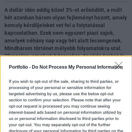
A dollár idén eddig közel 3%-ot erősödött, a múlt
hét azonban három olyan fejleményt hozott, amely
komoly kérdőjeleket vet fel a folytatással
kapcsolatban. Ezek nem egyszeri piaci zajok,
amelyek néhány nap vagy hét alatt lecsengenek.
Mindhárom történet mélyebb folyamatokra utal.
Olyanokra, amelyek hónapokra, de akár évekre is
átírhatják a dollár kilátásait.
Portfolio -
Do Not Process My Personal Information
A dollárral szembeni pesszimizmus ellenére az idei
If you wish to opt-out of the sale, sharing to third parties, or
évben közel 3%-ot erősödött a zöldhasú, a januári
processing of your personal or sensitive information for
mélyponthoz képest pedig már 5% feletti az
targeted advertising by us, please use the below opt-out
section to confirm your selection. Please note that after your
erősödése.
opt-out request is processed you may continue seeing
interest-based ads based on personal information utilized by
Az erősebb amerikai növekedés, a szigorúbbá váló
us or personal information disclosed to third parties prior to
Fed és a nagy gazdaságok, mint az euróövezet és
your opt-out. You may separately opt-out of the further
disclosure of your personal information by third parties on the